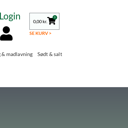
Login
0
0,00
kr.
SE KURV >
g & madlavning
Sødt & salt
s