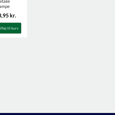
iitake
ampe
3,95
kr.
ilføj til kurv