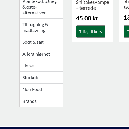
Plantekød, pålæg
Sh
Shiitakesvampe
& oste-
sv
– tørrede
alternativer
1
45,00
kr.
Til bagning &
madlavning
T
Tilføj til kurv
Sødt & salt
Allergihjørnet
Helse
Storkøb
Non Food
Brands