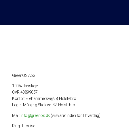
GreenOS ApS
100% danskejet
CVR 40899057
Kontor: Ellehammersvej 98, Holstebro
Lager: Måbjerg Skolevej 32, Holstebro
Mail:
info@greenos.dk
(vi svarer inden for 1 hverdag)
Ring til Louise: