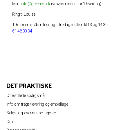
Mail:
info@greenos.dk
(vi svarer inden for 1 hverdag)
Ring til Louise:
Telefonen er åben tirsdag til fredag mellem kl 13 og 14.30:
61 48 30 34
DET PRAKTISKE
Ofte stillede spørgsmål
Info om fragt /levering og emballage
Salgs- og leveringsbetingelser
Om