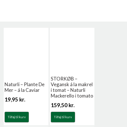
STORKØB –
Naturli – Plante De
Vegansk á la makrel
Mer – á la Caviar
i tomat – Naturli
Mackerello i tomato
19,95
kr.
159,50
kr.
Tilføj til kurv
Tilføj til kurv