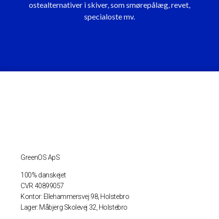
ostealternativer i skiver, som smørepålæg, revet,
specialoste mv.
GreenOS ApS
100% danskejet
CVR 40899057
Kontor: Ellehammersvej 98, Holstebro
Lager: Måbjerg Skolevej 32, Holstebro