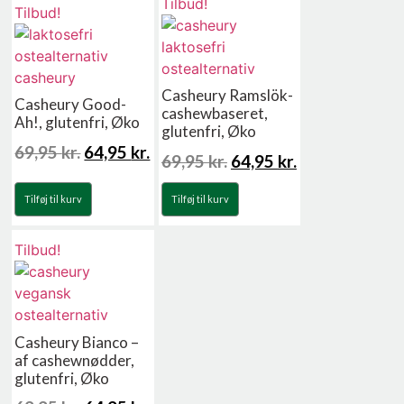
Tilbud!
Tilbud!
Casheury Ramslök-
Casheury Good-
cashewbaseret,
Ah!, glutenfri, Øko
glutenfri, Øko
69,95
kr.
64,95
kr.
69,95
kr.
64,95
kr.
Tilføj til kurv
Tilføj til kurv
Tilbud!
Casheury Bianco –
af cashewnødder,
glutenfri, Øko