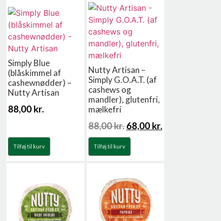
Simply Blue
Nutty Artisan –
(blåskimmel af
Simply G.O.A.T. (af
cashewnødder) –
cashews og
Nutty Artisan
mandler), glutenfri,
88,00
kr.
mælkefri
88,00
kr.
68,00
kr.
Tilføj til kurv
Tilføj til kurv