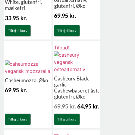
White, glutenfri,
glutenfri, Øko
mælkefri
69,95
kr.
33,95
kr.
Tilføj til kurv
Tilføj til kurv
Tilbud!
Casheury Black
Casheumozza, Øko
garlic –
69,95
kr.
Cashewbaseret åst,
glutenfri, Øko
69,95
kr.
64,95
kr.
Tilføj til kurv
Tilføj til kurv