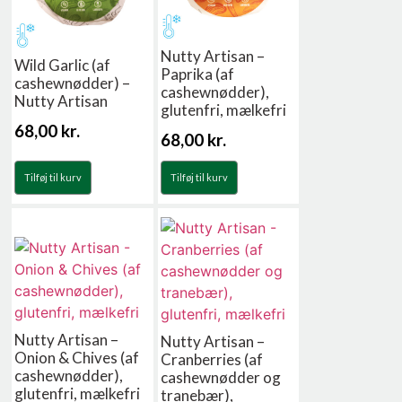
Nutty Artisan –
Wild Garlic (af
Paprika (af
cashewnødder) –
cashewnødder),
Nutty Artisan
glutenfri, mælkefri
68,00
kr.
68,00
kr.
Tilføj til kurv
Tilføj til kurv
Nutty Artisan –
Nutty Artisan –
Onion & Chives (af
Cranberries (af
cashewnødder),
cashewnødder og
glutenfri, mælkefri
tranebær),