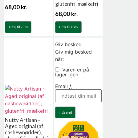
glutenfri, mælkefri
68,00
kr.
68,00
kr.
Tilføj til kurv
Tilføj til kurv
Giv besked
Giv mig besked
når:
Varen er på
lager igen
Email
*
Indsend
Nutty Artisan –
Aged original (af
cashewnødder),