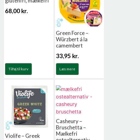
glutenfri, mælkefri
68,00
kr.
Green Force –
Würzbert á la
camembert
33,95
kr.
Tilføj til kurv
Læs mere
Casheury –
Bruschetta –
Mælkefri
Violife – Greek
ostealternativ,