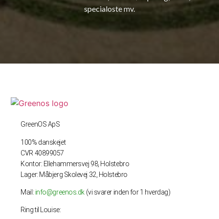
specialoste mv.
GreenOS ApS
100% danskejet
CVR 40899057
Kontor: Ellehammersvej 98, Holstebro
Lager: Måbjerg Skolevej 32, Holstebro
Mail:
info@greenos.dk
(vi svarer inden for 1 hverdag)
Ring til Louise: