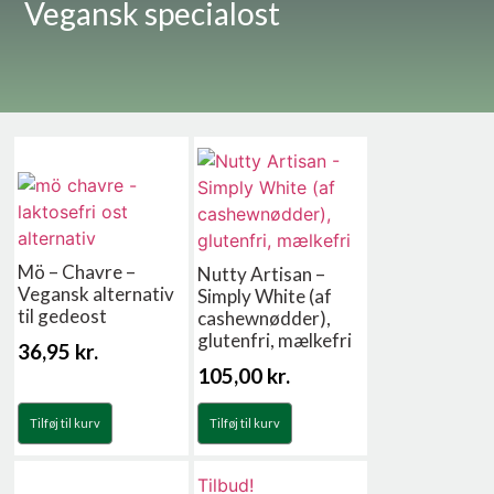
Vegansk specialost
Mö – Chavre –
Nutty Artisan –
Vegansk alternativ
Simply White (af
til gedeost
cashewnødder),
glutenfri, mælkefri
36,95
kr.
105,00
kr.
Tilføj til kurv
Tilføj til kurv
Tilbud!