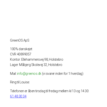
GreenOS ApS
100% danskejet
CVR 40899057
Kontor: Ellehammersvej 98, Holstebro
Lager: Måbjerg Skolevej 32, Holstebro
Mail:
info@greenos.dk
(vi svarer inden for 1 hverdag)
Ring til Louise:
Telefonen er åben tirsdag til fredag mellem kl 13 og 14.30:
61 48 30 34