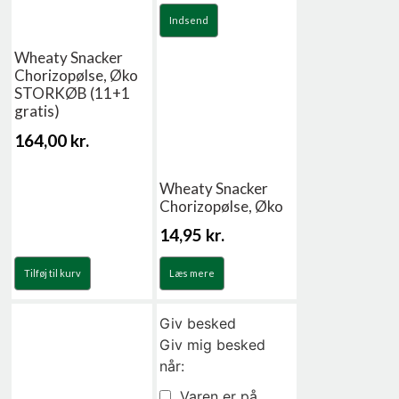
Indsend
Wheaty Snacker
Chorizopølse, Øko
STORKØB (11+1
gratis)
164,00
kr.
Wheaty Snacker
Chorizopølse, Øko
14,95
kr.
Tilføj til kurv
Læs mere
Giv besked
Giv mig besked
når:
Varen er på