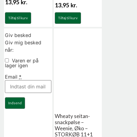
13,95
kr.
13,95
kr.
Tilføj til kurv
Tilføj til kurv
Giv besked
Giv mig besked
når:
Varen er på
lager igen
Email
*
Indsend
Wheaty seitan-
snackpølse –
Weenie, Øko –
STORKØB 11+1