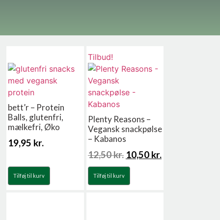
Tilbud!
bett’r – Protein
Balls, glutenfri,
Plenty Reasons –
mælkefri, Øko
Vegansk snackpølse
– Kabanos
19,95
kr.
12,50
kr.
10,50
kr.
Tilføj til kurv
Tilføj til kurv