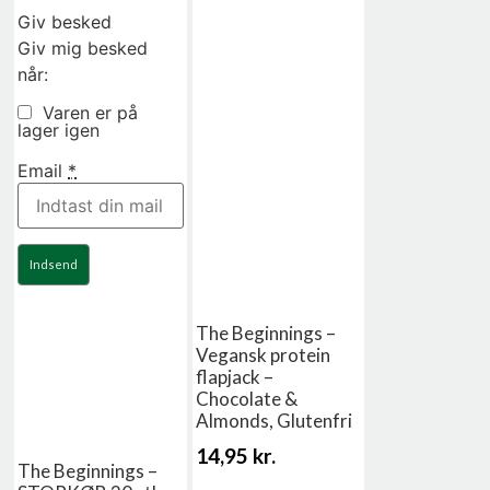
Giv besked
Giv mig besked
når:
Varen er på
lager igen
Email
*
Indsend
The Beginnings –
Vegansk protein
flapjack –
Chocolate &
Almonds, Glutenfri
14,95
kr.
The Beginnings –