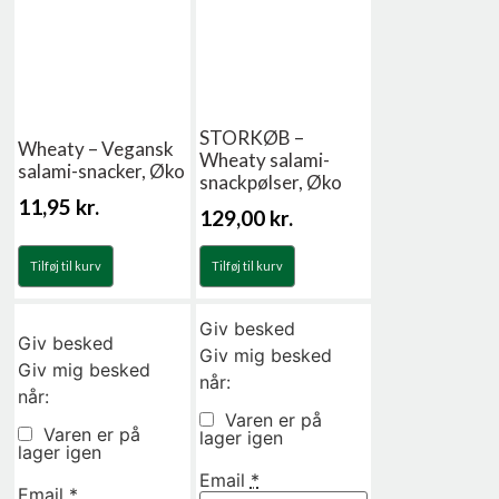
STORKØB –
Wheaty – Vegansk
Wheaty salami-
salami-snacker, Øko
snackpølser, Øko
11,95
kr.
129,00
kr.
Tilføj til kurv
Tilføj til kurv
Giv besked
Giv besked
Giv mig besked
Giv mig besked
når:
når:
Varen er på
Varen er på
lager igen
lager igen
Email
*
Email
*