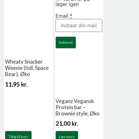
lager igen
Email
*
Indsend
Wheaty Snacker
Weenie (tidl. Space
Bear), Øko
11,95
kr.
Veganz Vegansk
Protein bar –
Brownie style, Øko
21,00
kr.
Tilføj til kurv
Læs mere