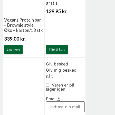
gratis
129,95
kr.
Veganz Protein bar
– Brownie style,
Øko – karton/18 stk
339,00
kr.
Læs mere
Tilføj til kurv
Giv besked
Giv mig besked
når:
Varen er på
lager igen
Email
*