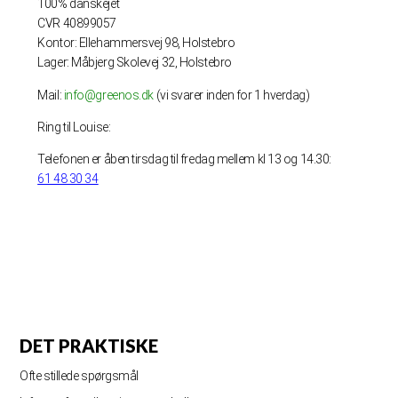
100% danskejet
CVR 40899057
Kontor: Ellehammersvej 98, Holstebro
Lager: Måbjerg Skolevej 32, Holstebro
Mail:
info@greenos.dk
(vi svarer inden for 1 hverdag)
Ring til Louise:
Telefonen er åben tirsdag til fredag mellem kl 13 og 14.30:
61 48 30 34
DET PRAKTISKE
Ofte stillede spørgsmål