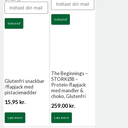
Indsend
Indsend
The Beginnings –
STORKØB –
Glutenfri snackbar
Protein-flapjack
/flapjack med
med mandler &
pistacienødder
choko, Glutenfri
15,95
kr.
259,00
kr.
Læs mere
Læs mere