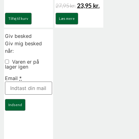
23,95
kr.
27,95
kr.
Tilføj til kurv
Læs mere
Giv besked
Giv mig besked
når:
Varen er på
lager igen
Email
*
Indsend