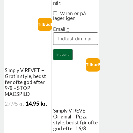
når:
Varen er på
lager igen
Tilbud!
Email
*
Indsend
Tilbud!
Simply V REVET –
Gratin style, bedst
før ofte god efter
9/8 – STOP
MADSPILD
14,95
kr.
27,95
kr.
Simply V REVET
Original – Pizza
style, bedst før ofte
god efter 16/8