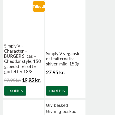
Tilbud!
Simply V –
Character –
Simply V vegansk
BURGER Slices –
ostealternativ i
Cheddar style, 150
skiver, mild, 150g
g, bedst før ofte
god efter 18/8
27,95
kr.
19,95
kr.
27,95
kr.
Tilføj til kurv
Tilføj til kurv
Giv besked
Giv mig besked