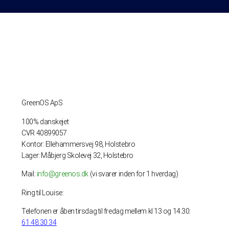
GreenOS ApS
100% danskejet
CVR 40899057
Kontor: Ellehammersvej 98, Holstebro
Lager: Måbjerg Skolevej 32, Holstebro
Mail:
info@greenos.dk
(vi svarer inden for 1 hverdag)
Ring til Louise:
Telefonen er åben tirsdag til fredag mellem kl 13 og 14.30:
61 48 30 34