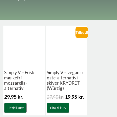
Tilbud!
Simply V – Frisk
Simply V – vegansk
mælkefri
oste-alternativ i
mozzarella-
skiver KRYDRET
alternativ
(Würzig)
29,95
kr.
19,95
kr.
27,95
kr.
Tilføj til kurv
Tilføj til kurv