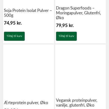
Dragon Superfoods –
Soja Protein Isolat Pulver –
Moringapulver, Glutenfri,
500g
Øko
74,95
kr.
79,95
kr.
Tilføj til kurv
Tilføj til kurv
Vegansk proteinpulver,
Ærteprotein pulver, Øko
vanilje, glutenfri, Øko