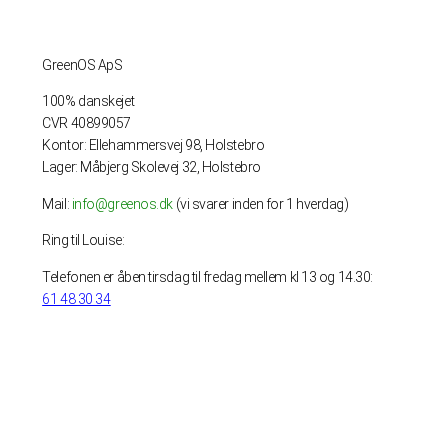
GreenOS ApS
100% danskejet
CVR 40899057
Kontor: Ellehammersvej 98, Holstebro
Lager: Måbjerg Skolevej 32, Holstebro
Mail:
info@greenos.dk
(vi svarer inden for 1 hverdag)
Ring til Louise:
Telefonen er åben tirsdag til fredag mellem kl 13 og 14.30:
61 48 30 34