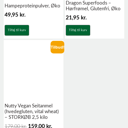
Dragon Superfoods –
Hampeproteinpulver, Øko
Hørfrømel, Glutenfri, Øko
49,95
kr.
21,95
kr.
Tilføj til kurv
Tilføj til kurv
Tilbud!
Nutty Vegan Seitanmel
(hvedegluten, vital wheat)
– STORKØB 2,5 kilo
159,00
kr.
179,00
kr.