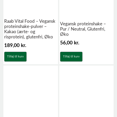
Raab Vital Food – Vegansk
Vegansk proteinshake –
proteinshake-pulver –
Pur / Neutral, Glutenfri,
Kakao (ærte- og
Øko
risprotein), glutenfri, Øko
56,00
kr.
189,00
kr.
Tilføj til kurv
Tilføj til kurv