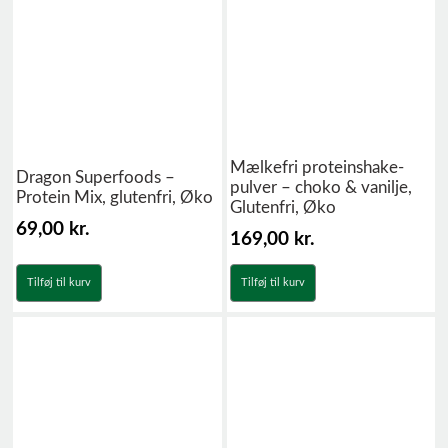
Mælkefri proteinshake-
Dragon Superfoods –
pulver – choko & vanilje,
Protein Mix, glutenfri, Øko
Glutenfri, Øko
69,00
kr.
169,00
kr.
Tilføj til kurv
Tilføj til kurv