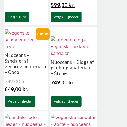
599,00
kr.
Tilføj til kurv
Vælg muligheder
Tilbud!
Nuoceans –
Sandaler af
Nuoceans – Clogs af
genbrugsmaterialer
genbrugsmaterialer
– Coco
– Stone
749,00
kr.
749,00
kr.
649,00
kr.
Vælg muligheder
Vælg muligheder