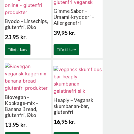
Gimme Sabor –
Umami-krydderi –
Byodo – Linsechips,
Allergenefri
glutenfri, Øko
39,95
kr.
23,95
kr.
Tilføj til kurv
Tilføj til kurv
Biovegan –
Heaply – Vegansk
Kopkage-mix –
skumbanan-bar,
Banana Bread,
glutenfri
glutenfri, Øko
16,95
kr.
13,95
kr.