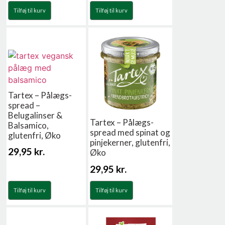
Tilføj til kurv
Tilføj til kurv
Tartex – Pålægs-
spread –
Belugalinser &
Tartex – Pålægs-
Balsamico,
spread med spinat og
glutenfri, Øko
pinjekerner, glutenfri,
29,95
kr.
Øko
29,95
kr.
Tilføj til kurv
Tilføj til kurv