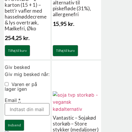
alternativ til
karton (15 + 1) –
piskefløde (31%),
bett’r vafler med
allergenefri
hasselnøddecreme
& lys overtræk,
15,95
kr.
Mælkefri, Øko
254,25
kr.
Tilføj til kurv
Tilføj til kurv
Giv besked
Giv mig besked når:
Varen er på
lager igen
Email
*
Vantastic – Sojakød
storkøb – Store
Indsend
stykker (medaljoner)