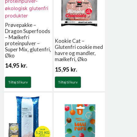
Prøvepakke –
Dragon Superfoods
– Mælkefri
Kookie Cat –
proteinpulver –
Glutenfri cookie med
Super Mix, glutenfri,
havre og mandler,
Øko
mælkefri, Øko
14,95
kr.
15,95
kr.
Tilføj til kurv
Tilføj til kurv