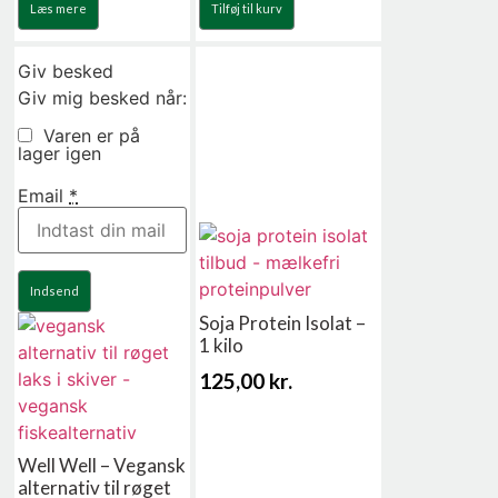
Læs mere
Tilføj til kurv
Giv besked
Giv mig besked når:
Varen er på
lager igen
Email
*
Indsend
Soja Protein Isolat –
1 kilo
125,00
kr.
Well Well – Vegansk
alternativ til røget