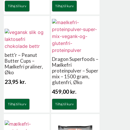
Tilføj til kurv
Tilføj til kurv
bett’r – Peanut
Dragon Superfoods –
Butter Cups –
Mælkefri
Mælkefri praliner,
proteinpulver – Super
Øko
mix – 1500 gram,
23,95
kr.
glutenfri, Øko
459,00
kr.
Tilføj til kurv
Tilføj til kurv