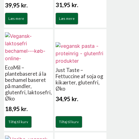
31,95
kr.
39,95
kr.
Læs mere
Læs mere
EcoMil –
Just Taste –
plantebaseret á la
Fettuccine af soja og
bechamel baseret
kikærter, glutenfri,
på mandler,
Øko
glutenfri, laktosefri,
34,95
kr.
Øko
18,95
kr.
Tilføj til kurv
Tilføj til kurv