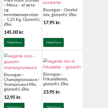
Plant Mate Storkøb
– Mince – af ærte-
og
Biovegan – Omelet
hestebønneprotein
mix, glutenfri, Øko
– 1,25 Kg, Glutenfri,
17,95
kr.
Øko
145,00
kr.
Tilføj til kurv
Tilføj til kurv
Biovegan –
Biovegan –
Frikadellemix,
Champignonsauce /
glutenfri, Øko
Svampesauce Mix,
glutenfri, Øko
23,95
kr.
12,95
kr.
Tilføj til kurv
Tilføj til kurv