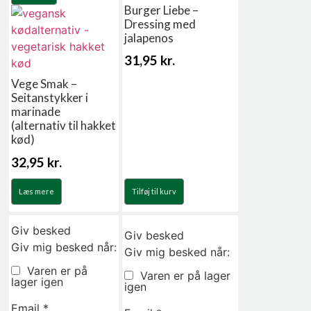
Burger Liebe –
Dressing med
jalapenos
31,95
kr.
Vege Smak –
Seitanstykker i
marinade
(alternativ til hakket
kød)
32,95
kr.
Læs mere
Tilføj til kurv
Giv besked
Giv besked
Giv mig besked når:
Giv mig besked når:
Varen er på
Varen er på lager
lager igen
igen
Email
*