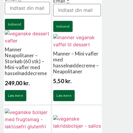
Email
*
Indsend
Indsend
Manner
Manner – Mini vafler
Neapolitaner –
med
Storkøb (60 stk) –
hasselnøddecreme –
Mini-vafler med
Neapolitaner
hasselnøddecreme
5,50
kr.
249,00
kr.
Læs mere
Læs mere