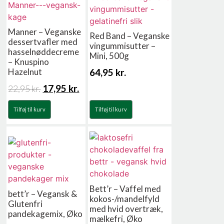
Manner – Veganske
Red Band – Veganske
dessertvafler med
vingummisutter –
hasselnøddecreme
Mini, 500g
– Knuspino
64,95
kr.
Hazelnut
17,95
kr.
22,95
kr.
Tilføj til kurv
Tilføj til kurv
Bett’r – Vaffel med
bett’r – Vegansk &
kokos-/mandelfyld
Glutenfri
med hvid overtræk,
pandekagemix, Øko
mælkefri, Øko