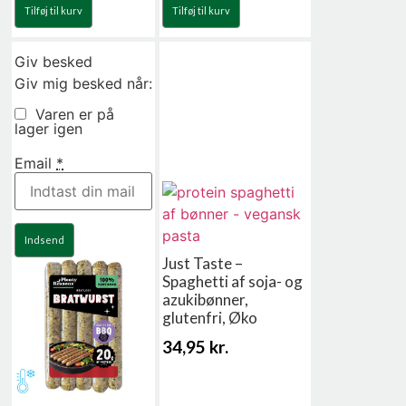
Tilføj til kurv
Tilføj til kurv
Giv besked
Giv mig besked når:
Varen er på
lager igen
Email
*
Indsend
Just Taste –
Spaghetti af soja- og
azukibønner,
glutenfri, Øko
34,95
kr.