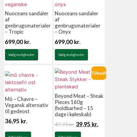
Nuoceans sandaler
Nuoceans sandaler
af
af
genbrugsmaterialer
genbrugsmaterialer
– Tropic
– Onyx
699,00
kr.
699,00
kr.
Vælg muligheder
Vælg muligheder
Tilbud!
Beyond Meat – Steak
Mö – Chavre –
Pieces 160g
Vegansk alternativ
(holdbarhed – 15
til gedeost
dage i køleskab)
36,95
kr.
39,95
kr.
47,95
kr.