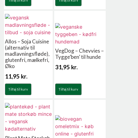
Tilføj til kurv
Tilføj til kurv
Allos – Soja Cuisine
(alternativ til
VegDog – Chevvies –
madlavningsfløde),
Tygge’ben’ til hunde
glutenfri, mælkefri,
Øko
31,95
kr.
11,95
kr.
Tilføj til kurv
Tilføj til kurv