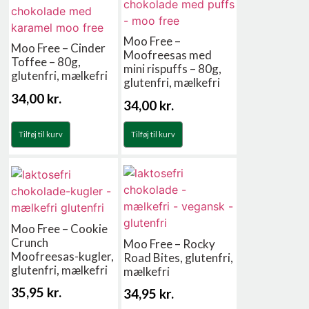
Moo Free –
Moo Free – Cinder
Moofreesas med
Toffee – 80g,
mini rispuffs – 80g,
glutenfri, mælkefri
glutenfri, mælkefri
34,00
kr.
34,00
kr.
Tilføj til kurv
Tilføj til kurv
Moo Free – Cookie
Crunch
Moo Free – Rocky
Moofreesas-kugler,
Road Bites, glutenfri,
glutenfri, mælkefri
mælkefri
35,95
kr.
34,95
kr.