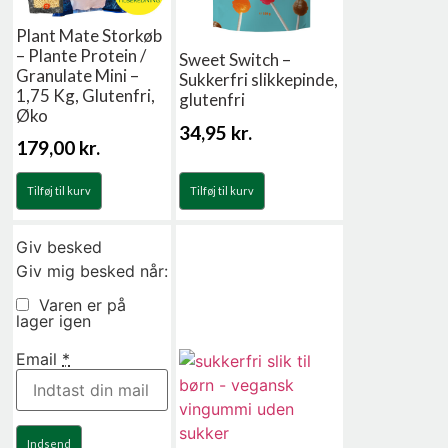
Plant Mate Storkøb
– Plante Protein /
Sweet Switch –
Granulate Mini –
Sukkerfri slikkepinde,
1,75 Kg, Glutenfri,
glutenfri
Øko
34,95
kr.
179,00
kr.
Tilføj til kurv
Tilføj til kurv
Giv besked
Giv mig besked når:
Varen er på
lager igen
Email
*
Indsend