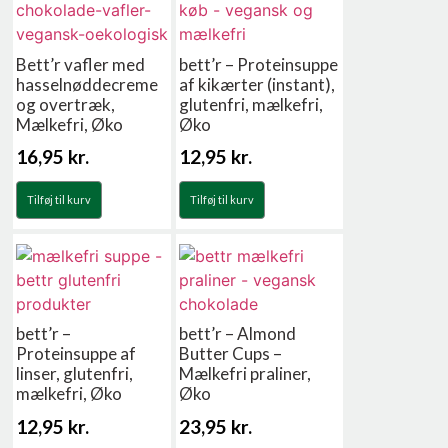
Bett’r vafler med
bett’r – Proteinsuppe
hasselnøddecreme
af kikærter (instant),
og overtræk,
glutenfri, mælkefri,
Mælkefri, Øko
Øko
16,95
kr.
12,95
kr.
Tilføj til kurv
Tilføj til kurv
bett’r –
bett’r – Almond
Proteinsuppe af
Butter Cups –
linser, glutenfri,
Mælkefri praliner,
mælkefri, Øko
Øko
12,95
kr.
23,95
kr.