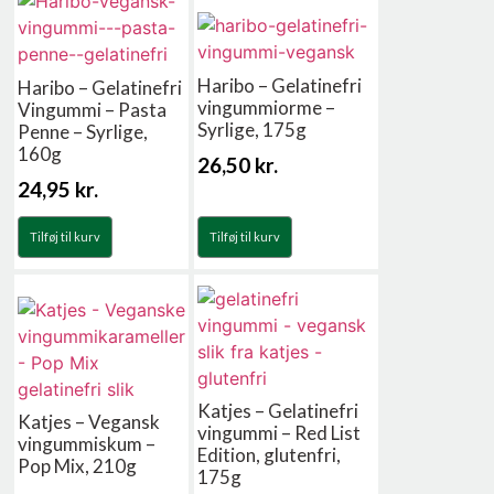
Haribo – Gelatinefri
Haribo – Gelatinefri
vingummiorme –
Vingummi – Pasta
Syrlige, 175g
Penne – Syrlige,
160g
26,50
kr.
24,95
kr.
Tilføj til kurv
Tilføj til kurv
Katjes – Gelatinefri
Katjes – Vegansk
vingummi – Red List
vingummiskum –
Edition, glutenfri,
Pop Mix, 210g
175g