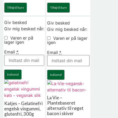
Tilføj til kurv
Tilføj til kurv
Giv besked
Giv besked
Giv mig besked når:
Giv mig besked når:
Varen er på
Varen er på lager
lager igen
igen
Email
*
Email
*
Indsend
Indsend
La Vie –
Plantebaseret
Katjes – Gelatinefri
alternativ til røget
engelsk vingummi,
bacon i skiver
glutenfri, 300g