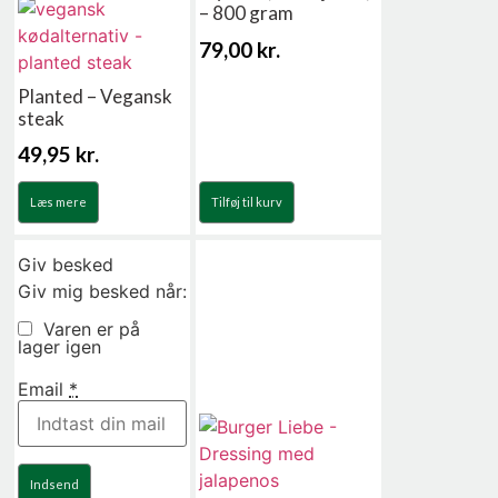
– 800 gram
79,00
kr.
Planted – Vegansk
steak
49,95
kr.
Læs mere
Tilføj til kurv
Giv besked
Giv mig besked når:
Varen er på
lager igen
Email
*
Indsend