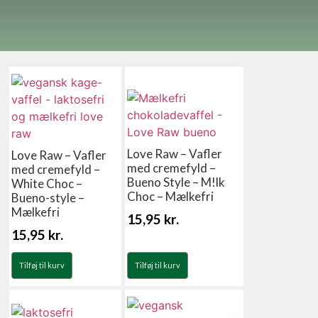
Love Raw – Vafler
Love Raw – Vafler
med cremefyld –
med cremefyld –
Bueno Style – M!lk
White Choc –
Choc – Mælkefri
Bueno-style –
Mælkefri
15,95
kr.
15,95
kr.
Tilføj til kurv
Tilføj til kurv