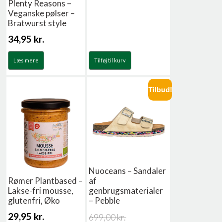
Plenty Reasons –
Veganske pølser –
Bratwurst style
34,95
kr.
Læs mere
Tilføj til kurv
Tilbud!
Nuoceans – Sandaler
Rømer Plantbased –
af
Lakse-fri mousse,
genbrugsmaterialer
glutenfri, Øko
– Pebble
29,95
kr.
699,00
kr.