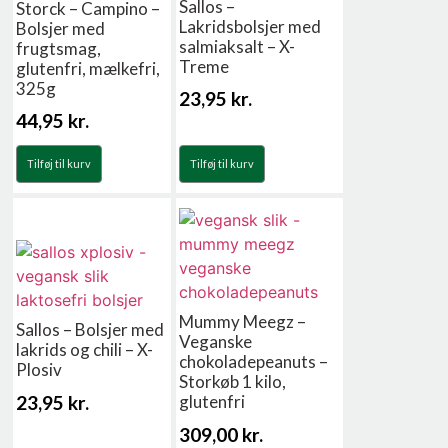
Sallos –
Storck – Campino –
Lakridsbolsjer med
Bolsjer med
salmiaksalt – X-
frugtsmag,
Treme
glutenfri, mælkefri,
325g
23,95
kr.
44,95
kr.
Tilføj til kurv
Tilføj til kurv
Mummy Meegz –
Sallos – Bolsjer med
Veganske
lakrids og chili – X-
chokoladepeanuts –
Plosiv
Storkøb 1 kilo,
23,95
kr.
glutenfri
309,00
kr.