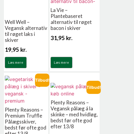
La Vie –
Plantebaseret
Well Well –
alternativ til røget
Vegansk alternativ
bacon i skiver
til røget laks i
31,95
kr.
skiver
19,95
kr.
Læs mere
Læs mere
Tilbud!
Tilbud!
Plenty Reasons –
Vegansk pålæg á la
Plenty Reasons –
skinke – med hvidløg,
Premium Truffle
bedst før ofte god
Pålægsskiver,
efter 13/8
bedst før ofte god
efter 13/8