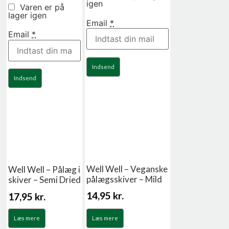
igen
Varen er på
lager igen
Email
*
Email
*
Indsend
Indsend
Well Well – Veganske
Well Well – Pålæg i
pålægsskiver – Mild
skiver – Semi Dried
14,95
kr.
17,95
kr.
Læs mere
Læs mere