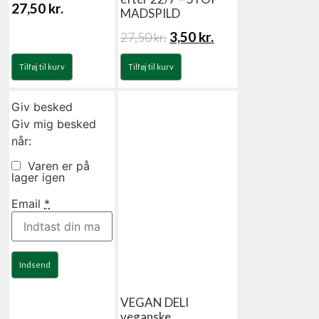
27,50
kr.
MADSPILD
3,50
kr.
27,50
kr.
Tilføj til kurv
Tilføj til kurv
Giv besked
Giv mig besked
når:
Varen er på
lager igen
Email
*
Indsend
VEGAN DELI
veganske