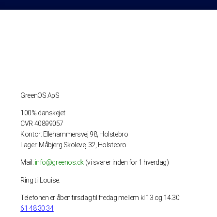
GreenOS ApS
100% danskejet
CVR 40899057
Kontor: Ellehammersvej 98, Holstebro
Lager: Måbjerg Skolevej 32, Holstebro
Mail:
info@greenos.dk
(vi svarer inden for 1 hverdag)
Ring til Louise:
Telefonen er åben tirsdag til fredag mellem kl 13 og 14.30:
61 48 30 34