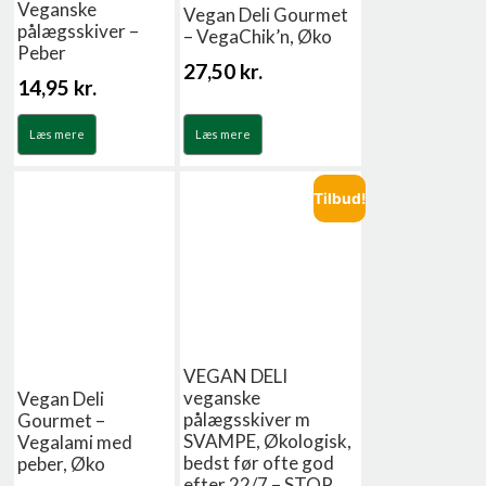
Veganske
Vegan Deli Gourmet
pålægsskiver –
– VegaChik’n, Øko
Peber
27,50
kr.
14,95
kr.
Læs mere
Læs mere
Tilbud!
VEGAN DELI
veganske
Vegan Deli
pålægsskiver m
Gourmet –
SVAMPE, Økologisk,
Vegalami med
bedst før ofte god
peber, Øko
efter 22/7 – STOP