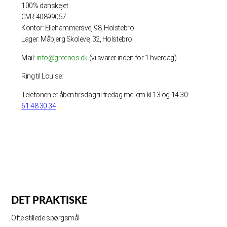
100% danskejet
CVR 40899057
Kontor: Ellehammersvej 98, Holstebro
Lager: Måbjerg Skolevej 32, Holstebro
Mail:
info@greenos.dk
(vi svarer inden for 1 hverdag)
Ring til Louise:
Telefonen er åben tirsdag til fredag mellem kl 13 og 14.30:
61 48 30 34
DET PRAKTISKE
Ofte stillede spørgsmål