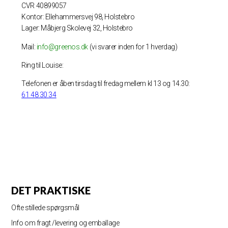
CVR 40899057
Kontor: Ellehammersvej 98, Holstebro
Lager: Måbjerg Skolevej 32, Holstebro
Mail:
info@greenos.dk
(vi svarer inden for 1 hverdag)
Ring til Louise:
Telefonen er åben tirsdag til fredag mellem kl 13 og 14.30:
61 48 30 34
DET PRAKTISKE
Ofte stillede spørgsmål
Info om fragt /levering og emballage