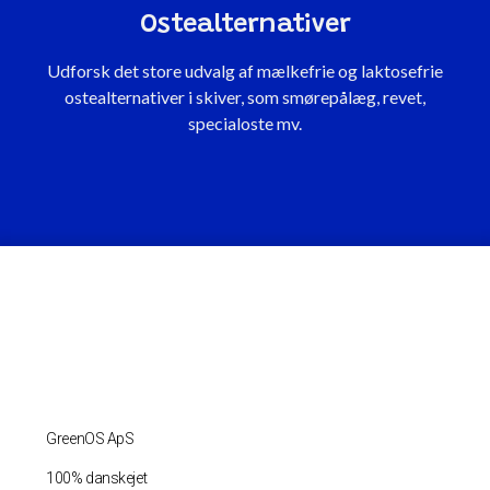
Ostealternativer
Udforsk det store udvalg af mælkefrie og laktosefrie
ostealternativer i skiver, som smørepålæg, revet,
specialoste mv.
GreenOS ApS
100% danskejet