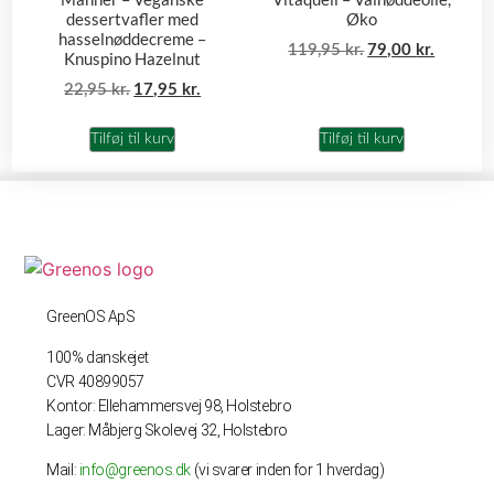
dessertvafler med
Øko
hasselnøddecreme –
119,95
kr.
79,00
kr.
Knuspino Hazelnut
22,95
kr.
17,95
kr.
Tilføj til kurv
Tilføj til kurv
GreenOS ApS
100% danskejet
CVR 40899057
Kontor: Ellehammersvej 98, Holstebro
Lager: Måbjerg Skolevej 32, Holstebro
Mail:
info@greenos.dk
(vi svarer inden for 1 hverdag)