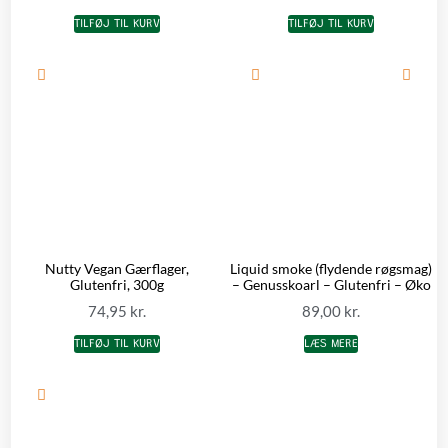
TILFØJ TIL KURV
TILFØJ TIL KURV
Nutty Vegan Gærflager,
Liquid smoke (flydende røgsmag)
Glutenfri, 300g
– Genusskoarl – Glutenfri – Øko
74,95
kr.
89,00
kr.
TILFØJ TIL KURV
LÆS MERE