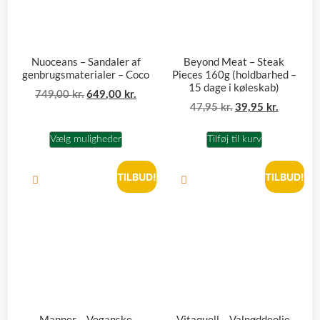
Nuoceans – Sandaler af
Beyond Meat – Steak
genbrugsmaterialer – Coco
Pieces 160g (holdbarhed –
15 dage i køleskab)
749,00
kr.
649,00
kr.
47,95
kr.
39,95
kr.
Vælg muligheder
Tilføj til kurv
TILBUD!
TILBUD!
Manner – Veganske
Vitaquell – Valnøddeolie,