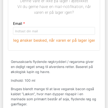
Denne vare er ikke på lager i øjeblikket
Vil du gerne have en mail-notifikation, når
varen er på lager igen?
Email
*
Jeg ønsker besked, når varen er på lager igen >
Genusskoarls flydende røgkrydderi / røgaroma giver
en dejligt røget smag til alverdens retter. Baseret på
økologisk lupin og havre.
Indhold: 100 ml
Bruges blandt mange til at lave vegansk bacon også
kaldet “Lækon”, hvor man dypper rispapir i en
marinade som primært består af soja, flydende røg og
gærflager.