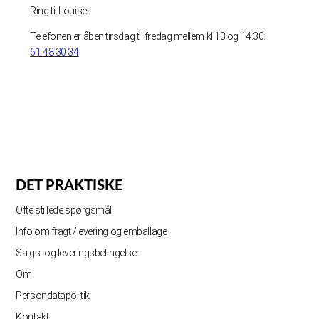
Ring til Louise:
Telefonen er åben tirsdag til fredag mellem kl 13 og 14.30:
61 48 30 34
DET PRAKTISKE
Ofte stillede spørgsmål
Info om fragt /levering og emballage
Salgs- og leveringsbetingelser
Om
Persondatapolitik
Kontakt