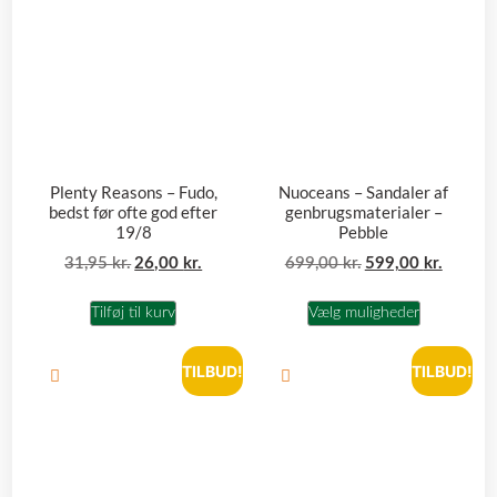
Plenty Reasons – Fudo,
Nuoceans – Sandaler af
bedst før ofte god efter
genbrugsmaterialer –
19/8
Pebble
31,95
kr.
26,00
kr.
699,00
kr.
599,00
kr.
Tilføj til kurv
Vælg muligheder
TILBUD!
TILBUD!