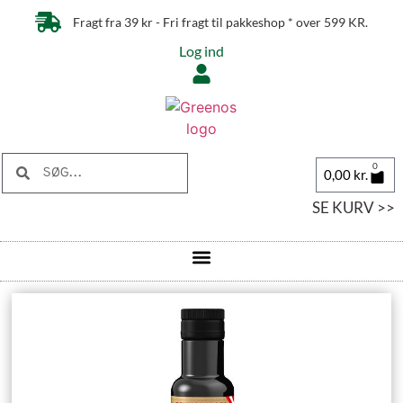
Fragt fra 39 kr - Fri fragt til pakkeshop * over 599 KR.
Log ind
0
0,00
kr.
SE KURV >>