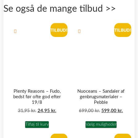
Se også de mange tilbud >>
TILBUD!
TILBUD!
Plenty Reasons – Fudo,
Nuoceans – Sandaler af
bedst før ofte god efter
genbrugsmaterialer –
19/8
Pebble
31,95
kr.
24,95
kr.
699,00
kr.
599,00
kr.
Tilføj til kurv
Vælg muligheder