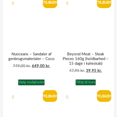
TILBUD!
TILBUD!
Nuoceans – Sandaler af
Beyond Meat – Steak
genbrugsmaterialer – Coco
Pieces 160g (holdbarhed –
15 dage i køleskab)
749,00
kr.
649,00
kr.
47,95
kr.
39,95
kr.
Vælg muligheder
Tilføj til kurv
TILBUD!
TILBUD!