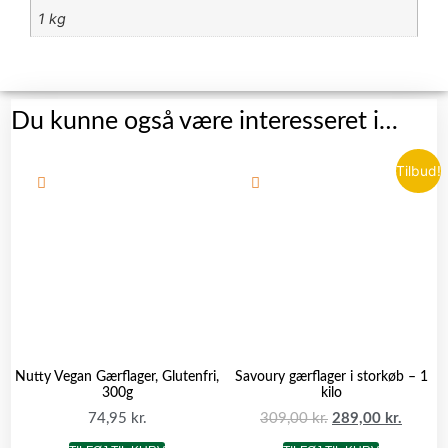
1 kg
Du kunne også være interesseret i…
Tilbud!
Nutty Vegan Gærflager, Glutenfri,
Savoury gærflager i storkøb – 1
300g
kilo
74,95
kr.
309,00
kr.
289,00
kr.