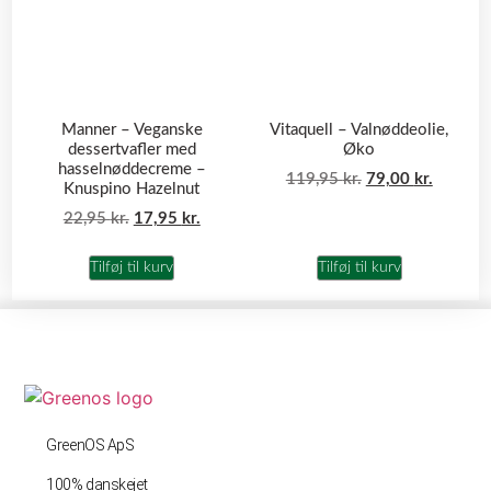
Manner – Veganske
Vitaquell – Valnøddeolie,
dessertvafler med
Øko
hasselnøddecreme –
119,95
kr.
79,00
kr.
Knuspino Hazelnut
22,95
kr.
17,95
kr.
Tilføj til kurv
Tilføj til kurv
GreenOS ApS
100% danskejet