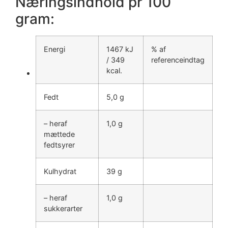
Næringsindhold pr 100
gram:
Energi
1467 kJ
% af
/ 349
referenceindtag
kcal.
Fedt
5,0 g
– heraf
1,0 g
mættede
fedtsyrer
Kulhydrat
39 g
– heraf
1,0 g
sukkerarter