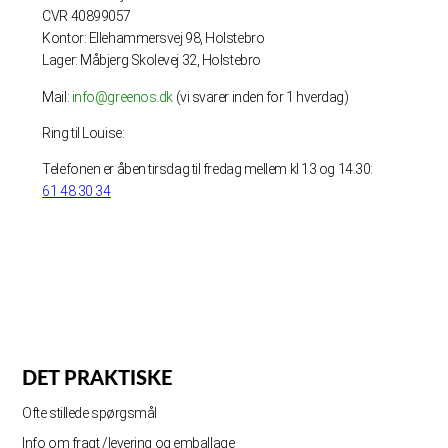
CVR 40899057
Kontor: Ellehammersvej 98, Holstebro
Lager: Måbjerg Skolevej 32, Holstebro
Mail:
info@greenos.dk
(vi svarer inden for 1 hverdag)
Ring til Louise:
Telefonen er åben tirsdag til fredag mellem kl 13 og 14.30:
61 48 30 34
DET PRAKTISKE
Ofte stillede spørgsmål
Info om fragt /levering og emballage