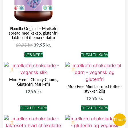
Plamilla Original – Mælkefri
spread med kakao, glutenfri,
laktosefri (bemærk dato)
69,95
kr.
39,95
kr.
LÆS MERE
TILFØJ TIL KURV
Moo Free – Choccy Chums,
Glutenfri, Mælkefri
Moo Free Mini bar med toffee-
stykker, 20g
12,95
kr.
12,95
kr.
TILFØJ TIL KURV
TILFØJ TIL KURV
Tilbud!