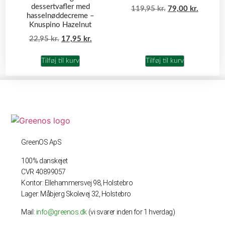
dessertvafler med
119,95
kr.
79,00
kr.
hasselnøddecreme –
Knuspino Hazelnut
22,95
kr.
17,95
kr.
Tilføj til kurv
Tilføj til kurv
GreenOS ApS
100% danskejet
CVR 40899057
Kontor: Ellehammersvej 98, Holstebro
Lager: Måbjerg Skolevej 32, Holstebro
Mail:
info@greenos.dk
(vi svarer inden for 1 hverdag)