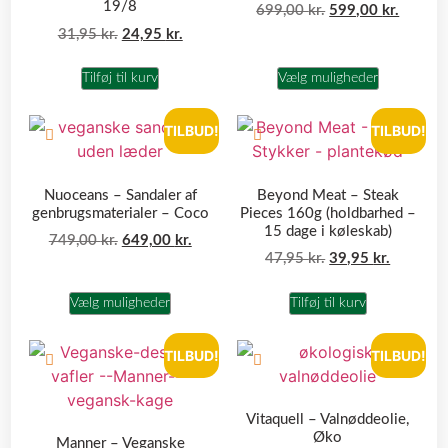
19/8
699,00
kr.
599,00
kr.
31,95
kr.
24,95
kr.
Tilføj til kurv
Vælg muligheder
TILBUD!
TILBUD!
Nuoceans – Sandaler af
Beyond Meat – Steak
genbrugsmaterialer – Coco
Pieces 160g (holdbarhed –
15 dage i køleskab)
749,00
kr.
649,00
kr.
47,95
kr.
39,95
kr.
Vælg muligheder
Tilføj til kurv
TILBUD!
TILBUD!
Vitaquell – Valnøddeolie,
Øko
Manner – Veganske