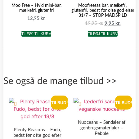
Moo Free – Hvid mini-bar,
Moofreesas bar, mælkefri,
mælkefri, glutenfri
glutenfri, bedst før ofte god efter
31/7 – STOP MADSPILD
12,95
kr.
19,95
kr.
9,95
kr.
TILFØJ TIL KURV
TILFØJ TIL KURV
Se også de mange tilbud >>
TILBUD!
TILBUD!
Nuoceans – Sandaler af
genbrugsmaterialer –
Plenty Reasons – Fudo,
Pebble
bedst før ofte god efter