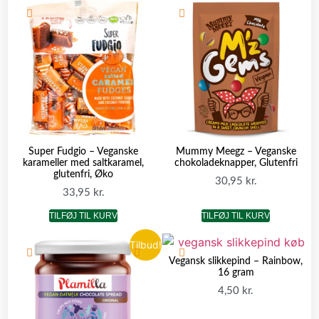
Super Fudgio – Veganske
Mummy Meegz – Veganske
karameller med saltkaramel,
chokoladeknapper, Glutenfri
glutenfri, Øko
30,95
kr.
33,95
kr.
TILFØJ TIL KURV
TILFØJ TIL KURV
Tilbud!
Vegansk slikkepind – Rainbow,
16 gram
4,50
kr.