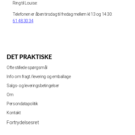
Ring til Louise:
Telefonen er åben tirsdag til fredag mellem kl 13 og 14.30:
61 48 30 34
DET PRAKTISKE
Ofte stillede spørgsmål
Info om fragt /levering og emballage
Salgs- og leveringsbetingelser
Om
Persondatapolitik
Kontakt
Fortrydelsesret