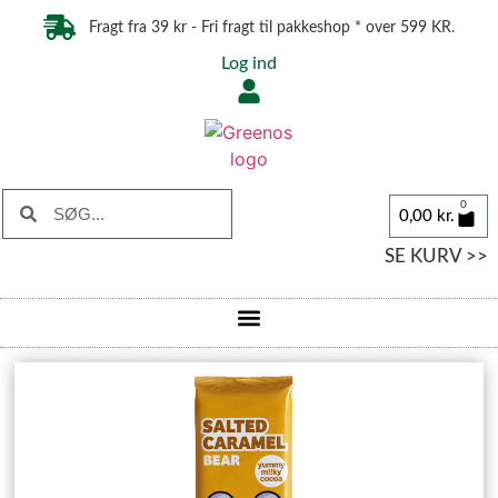
Fragt fra 39 kr - Fri fragt til pakkeshop * over 599 KR.
Log ind
0
0,00
kr.
SE KURV >>