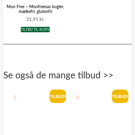
Moo Free – Moofreesas kugler,
mælkefri, glutenfri
21,95
kr.
TILFØJ TIL KURV
Se også de mange tilbud >>
TILBUD!
TILBUD!