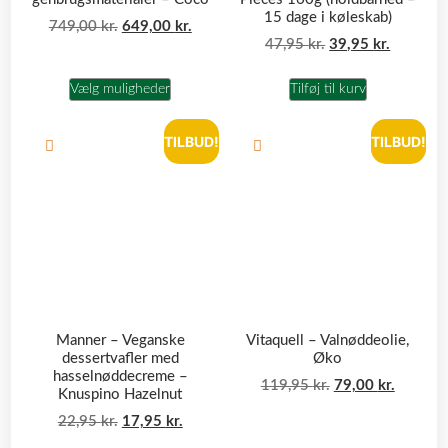
15 dage i køleskab)
749,00
kr.
649,00
kr.
47,95
kr.
39,95
kr.
Vælg muligheder
Tilføj til kurv
TILBUD!
TILBUD!
Manner – Veganske
Vitaquell – Valnøddeolie,
dessertvafler med
Øko
hasselnøddecreme –
119,95
kr.
79,00
kr.
Knuspino Hazelnut
22,95
kr.
17,95
kr.