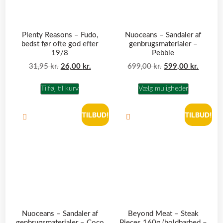
Plenty Reasons – Fudo,
Nuoceans – Sandaler af
bedst før ofte god efter
genbrugsmaterialer –
19/8
Pebble
31,95
kr.
26,00
kr.
699,00
kr.
599,00
kr.
Tilføj til kurv
Vælg muligheder
TILBUD!
TILBUD!
Nuoceans – Sandaler af
Beyond Meat – Steak
genbrugsmaterialer – Coco
Pieces 160g (holdbarhed –