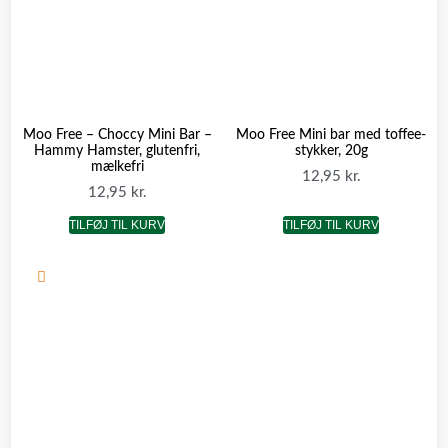
Moo Free – Choccy Mini Bar –
Moo Free Mini bar med toffee-
Hammy Hamster, glutenfri,
stykker, 20g
mælkefri
12,95
kr.
12,95
kr.
TILFØJ TIL KURV
TILFØJ TIL KURV