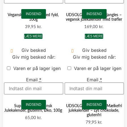
INDSEND
INDSEND
Veganske mini-bars med fyld,
UDSOLGT – Monty Bojangles –
100g
vegansk julekalender med trøfler
39,95
kr.
169,00
kr.
LÆS MERE
LÆS MERE
Giv besked
Giv besked
Giv mig besked når:
Giv mig besked når:
Varen er på lager igen
Varen er på lager igen
Email
*
Email
*
INDSEND
INDSEND
Super Fudgio vegansk
UDSOLGT – So Free – Mælkefri
Julekalender, glutenfri, Øko, 100g
julekalender – Lys chokolade,
glutenfri
65,00
kr.
79,95
kr.