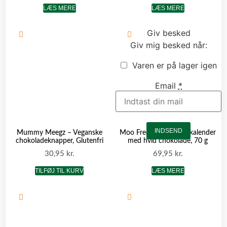
LÆS MERE
LÆS MERE
Giv besked
Giv mig besked når:
Varen er på lager igen
Email
*
INDSEND
Mummy Meegz – Veganske
Moo Free Vegansk julekalender
chokoladeknapper, Glutenfri
med hvid chokolade, 70 g
30,95
kr.
69,95
kr.
TILFØJ TIL KURV
LÆS MERE