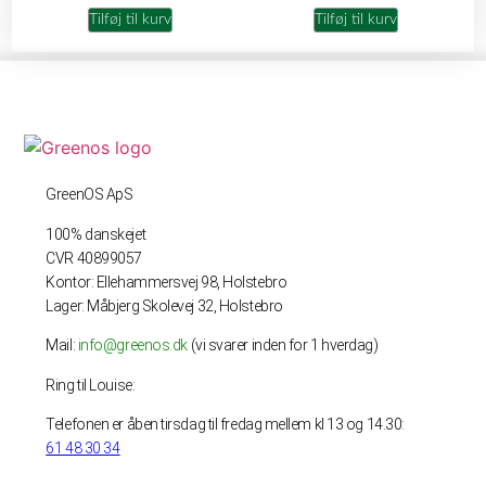
Tilføj til kurv
Tilføj til kurv
GreenOS ApS
100% danskejet
CVR 40899057
Kontor: Ellehammersvej 98, Holstebro
Lager: Måbjerg Skolevej 32, Holstebro
Mail:
info@greenos.dk
(vi svarer inden for 1 hverdag)
Ring til Louise:
Telefonen er åben tirsdag til fredag mellem kl 13 og 14.30:
61 48 30 34