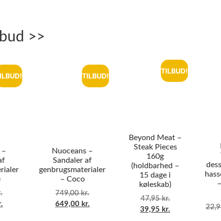
lbud >>
TILBUD!
ILBUD!
TILBUD!
Beyond Meat –
Steak Pieces
 –
Nuoceans –
160g
af
Sandaler af
dess
(holdbarhed –
rialer
genbrugsmaterialer
hass
15 dage i
e
– Coco
–
køleskab)
.
749,00
kr.
47,95
kr.
r.
649,00
kr.
22,
39,95
kr.