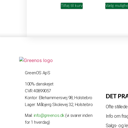
Tilføj til kurv
Vælg muligh
GreenOS ApS
100% danskejet
CVR 40899057
DET PR
Kontor: Ellehammersvej 98, Holstebro
Lager: Måbjerg Skolevej 32, Holstebro
Ofte stille
Mail:
info@greenos.dk
(vi svarer inden
Info om fra
for 1 hverdag)
Salgs- og l