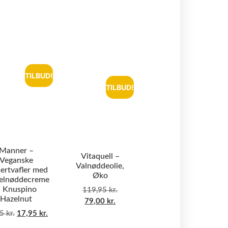
TILBUD!
TILBUD!
Manner –
Vitaquell –
Veganske
Valnøddeolie,
ertvafler med
Øko
elnøddecreme
 Knuspino
119,95
kr.
Hazelnut
79,00
kr.
95
kr.
17,95
kr.