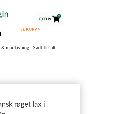
gin
0
0,00
kr.
SE KURV >
g & madlavning
Sødt & salt
s
nsk røget lax i