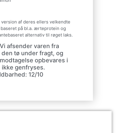
salmon
 version af deres ellers velkendte
– baseret på bl.a. ærteprotein og
tebaseret alternativ til røget laks.
i afsender varen fra
l den tø under fragt, og
 modtagelse opbevares i
 ikke genfryses.
dbarhed: 12/10