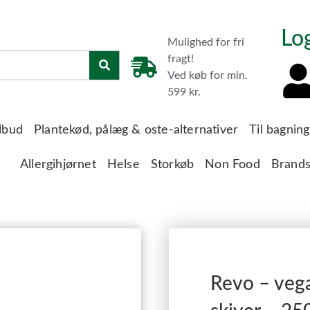
Lo
Mulighed for fri
fragt!
Ved køb for min.
599 kr.
lbud
Plantekød, pålæg & oste-alternativer
Til bagnin
Allergihjørnet
Helse
Storkøb
Non Food
Brand
Revo – vega