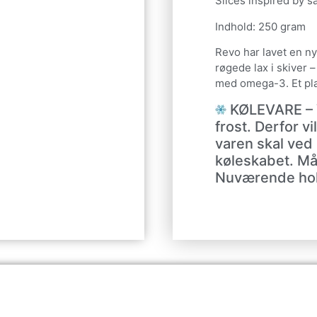
Slices inspired by 
Indhold: 250 gram
Revo har lavet en ny
røgede lax i skiver 
med omega-3. Et plan
KØLEVARE – V
frost. Derfor vi
varen skal ved
køleskabet. Må
Nuværende hol