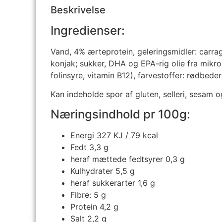
Beskrivelse
Ingredienser:
Vand, 4% ærteprotein, geleringsmidler: carrage
konjak; sukker, DHA og EPA-rig olie fra mikro
folinsyre, vitamin B12), farvestoffer: rødbed
Kan indeholde spor af gluten, selleri, sesam o
Næringsindhold pr 100g:
Energi 327
KJ / 79 kcal
Fedt 3,3
g
heraf mættede fedtsyrer 0,3
g
Kulhydrater 5,5
g
heraf sukkerarter 1,6
g
Fibre: 5 g
Protein 4,2
g
Salt 2,2
g