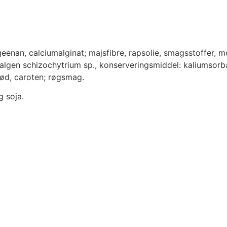
enan, calciumalginat; majsfibre, rapsolie, smagsstoffer, mo
algen schizochytrium sp., konserveringsmiddel: kaliumsorbat;
erød, caroten; røgsmag.
g soja.