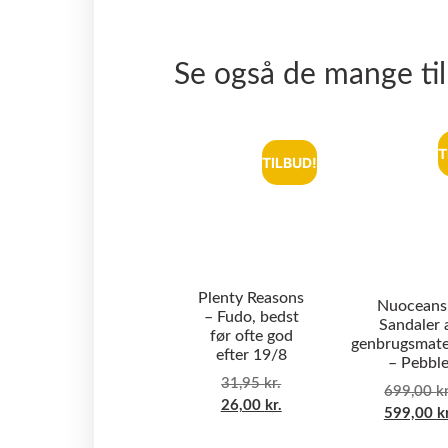
Se også de mange ti
T
TILBUD!
Plenty Reasons
Nuoceans
– Fudo, bedst
Sandaler 
før ofte god
genbrugsmate
efter 19/8
– Pebbl
31,95
kr.
699,00
kr
26,00
kr.
599,00
k