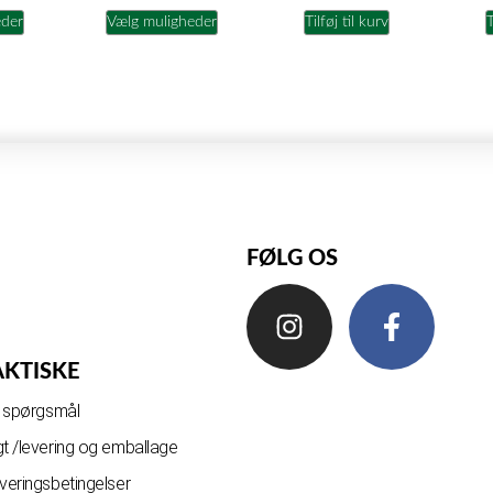
eder
Vælg muligheder
Tilføj til kurv
T
FØLG OS
AKTISKE
de spørgsmål
gt /levering og emballage
everingsbetingelser