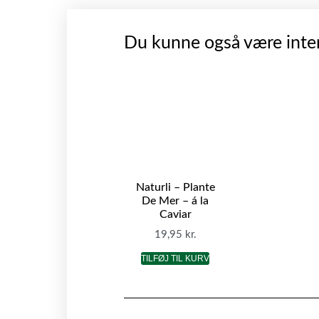
Du kunne også være inter
Naturli – Plante
De Mer – á la
Caviar
19,95
kr.
TILFØJ TIL KURV