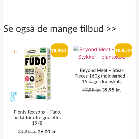
Se også de mange tilbud >>
TILBUD!
TILBUD!
Beyond Meat – Steak
Pieces 160g (holdbarhed –
15 dage i køleskab)
47,95
kr.
39,95
kr.
Plenty Reasons – Fudo,
bedst før ofte god efter
19/8
31,95
kr.
26,00
kr.