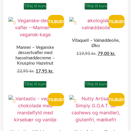
Tilføj til kurv
Tilføj til kurv
TILBUD!
TILBUD!
Vitaquell – Valnøddeolie,
Øko
Manner – Veganske
dessertvafler med
119,95
kr.
79,00
kr.
hasselnøddecreme –
Knuspino Hazelnut
22,95
kr.
17,95
kr.
Tilføj til kurv
Tilføj til kurv
TILBUD!
TILBUD!