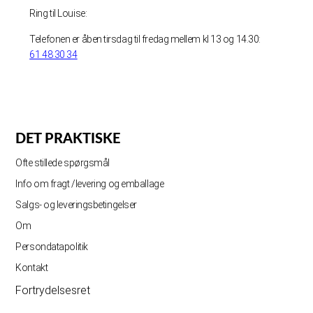
Ring til Louise:
Telefonen er åben tirsdag til fredag mellem kl 13 og 14.30:
61 48 30 34
DET PRAKTISKE
Ofte stillede spørgsmål
Info om fragt /levering og emballage
Salgs- og leveringsbetingelser
Om
Persondatapolitik
Kontakt
Fortrydelsesret