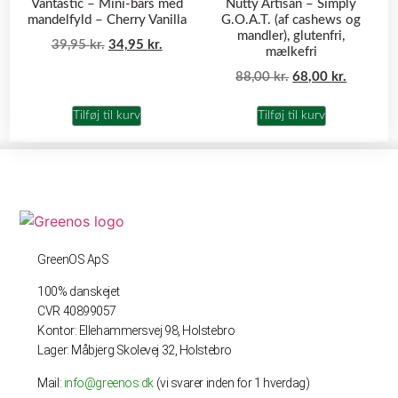
Vantastic – Mini-bars med
Nutty Artisan – Simply
mandelfyld – Cherry Vanilla
G.O.A.T. (af cashews og
mandler), glutenfri,
39,95
kr.
34,95
kr.
mælkefri
88,00
kr.
68,00
kr.
Tilføj til kurv
Tilføj til kurv
GreenOS ApS
100% danskejet
CVR 40899057
Kontor: Ellehammersvej 98, Holstebro
Lager: Måbjerg Skolevej 32, Holstebro
Mail:
info@greenos.dk
(vi svarer inden for 1 hverdag)