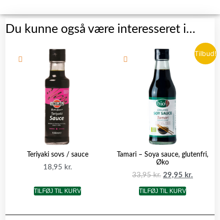
Du kunne også være interesseret i…
Tilbud!
Teriyaki sovs / sauce
Tamari – Soya sauce, glutenfri,
Øko
18,95
kr.
33,95
kr.
29,95
kr.
TILFØJ TIL KURV
TILFØJ TIL KURV