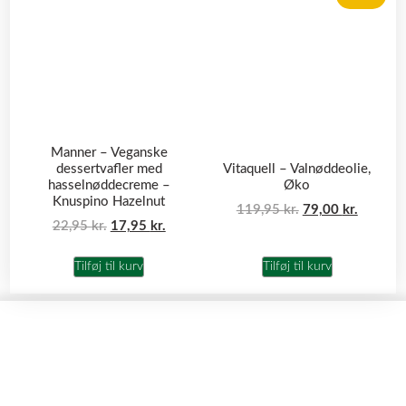
Manner – Veganske
dessertvafler med
Vitaquell – Valnøddeolie,
hasselnøddecreme –
Øko
Knuspino Hazelnut
119,95
kr.
79,00
kr.
22,95
kr.
17,95
kr.
Tilføj til kurv
Tilføj til kurv