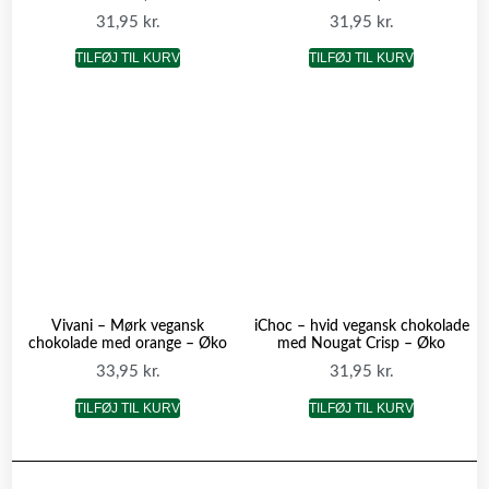
31,95
kr.
31,95
kr.
TILFØJ TIL KURV
TILFØJ TIL KURV
Vivani – Mørk vegansk
iChoc – hvid vegansk chokolade
chokolade med orange – Øko
med Nougat Crisp – Øko
33,95
kr.
31,95
kr.
TILFØJ TIL KURV
TILFØJ TIL KURV