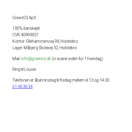
GreenOS ApS
100% danskejet
CVR 40899057
Kontor: Ellehammersvej 98, Holstebro
Lager: Måbjerg Skolevej 32, Holstebro
Mail:
info@greenos.dk
(vi svarer inden for 1 hverdag)
Ring til Louise:
Telefonen er åben tirsdag til fredag mellem kl 13 og 14.30:
61 48 30 34