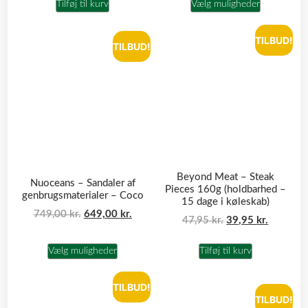
Tilføj til kurv
Vælg muligheder
TILBUD!
TILBUD!
Beyond Meat – Steak
Nuoceans – Sandaler af
Pieces 160g (holdbarhed –
genbrugsmaterialer – Coco
15 dage i køleskab)
749,00
kr.
649,00
kr.
47,95
kr.
39,95
kr.
Vælg muligheder
Tilføj til kurv
TILBUD!
TILBUD!