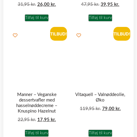
31,95
kr.
26,00
kr.
47,95
kr.
39,95
kr.
Tilføj til kurv
Tilføj til kurv
TILBUD!
TILBUD!
Manner – Veganske
Vitaquell – Valnøddeolie,
dessertvafler med
Øko
hasselnøddecreme –
119,95
kr.
79,00
kr.
Knuspino Hazelnut
22,95
kr.
17,95
kr.
Tilføj til kurv
Tilføj til kurv