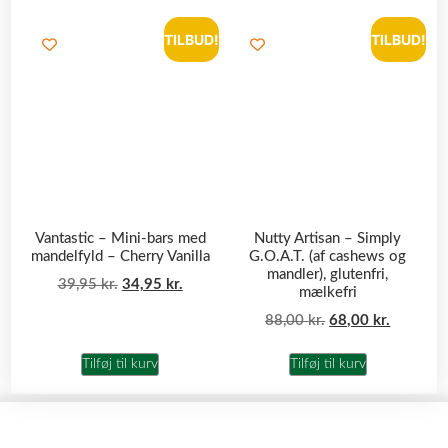
TILBUD!
TILBUD!
Vantastic – Mini-bars med
Nutty Artisan – Simply
mandelfyld – Cherry Vanilla
G.O.A.T. (af cashews og
mandler), glutenfri,
39,95
kr.
34,95
kr.
mælkefri
88,00
kr.
68,00
kr.
Tilføj til kurv
Tilføj til kurv