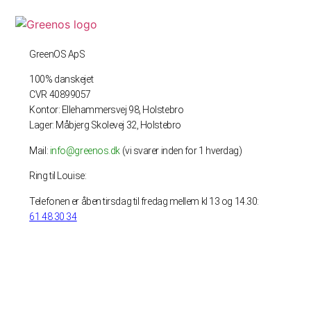
GreenOS ApS
100% danskejet
CVR 40899057
Kontor: Ellehammersvej 98, Holstebro
Lager: Måbjerg Skolevej 32, Holstebro
Mail:
info@greenos.dk
(vi svarer inden for 1 hverdag)
Ring til Louise:
Telefonen er åben tirsdag til fredag mellem kl 13 og 14.30:
61 48 30 34