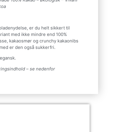
coa
oladenydelse, er du helt sikkert til
riant med ikke mindre end 100%
sse, kakaosmør og crunchy kakaonibs
rmed er den også sukkerfri.
vegansk.
ingsindhold – se nedenfor