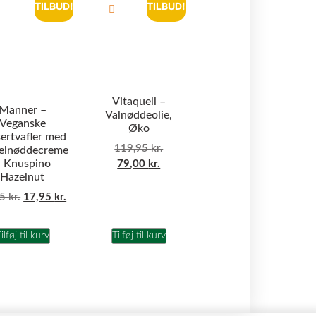
TILBUD!
TILBUD!
Vitaquell –
Manner –
Valnøddeolie,
Veganske
Øko
ertvafler med
119,95
kr.
elnøddecreme
 Knuspino
79,00
kr.
Hazelnut
95
kr.
17,95
kr.
ilføj til kurv
Tilføj til kurv