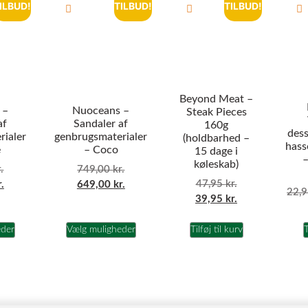
ILBUD!
TILBUD!
TILBUD!
Beyond Meat –
 –
Nuoceans –
Steak Pieces
af
Sandaler af
160g
dess
rialer
genbrugsmaterialer
(holdbarhed –
hass
e
– Coco
15 dage i
–
køleskab)
.
749,00
kr.
47,95
kr.
r.
649,00
kr.
22,
39,95
kr.
eder
Vælg muligheder
Tilføj til kurv
T