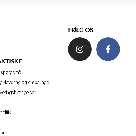
FØLG OS
AKTISKE
de spørgsmål
gt /levering og emballage
everingsbetingelser
olitik
esret