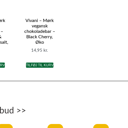
ørk
Vivani – Mørk
vegansk
 –
chokoladebar –
&
Black Cherry,
salt,
Øko
14,95
kr.
URV
TILFØJ TIL KURV
lbud >>