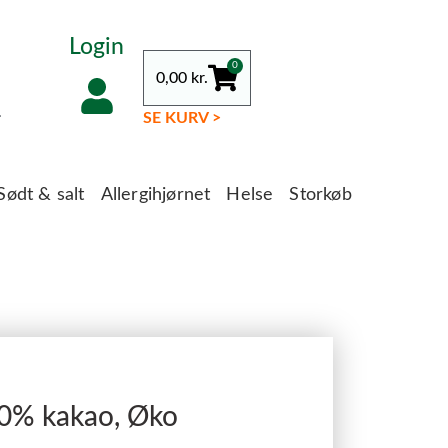
Login
0
0,00
kr.
.
SE KURV >
Sødt & salt
Allergihjørnet
Helse
Storkøb
00% kakao, Øko