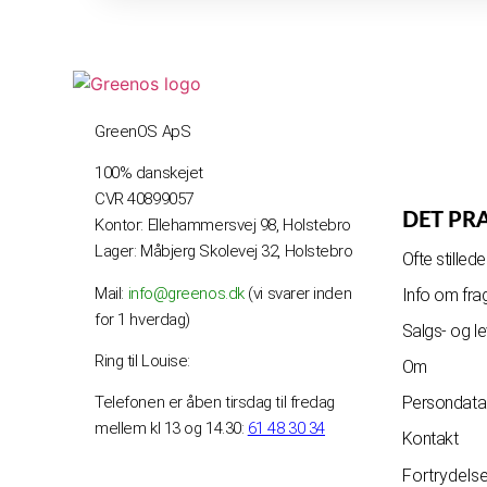
GreenOS ApS
100% danskejet
CVR 40899057
DET PR
Kontor: Ellehammersvej 98, Holstebro
Lager: Måbjerg Skolevej 32, Holstebro
Ofte stille
Mail:
info@greenos.dk
(vi svarer inden
Info om fra
for 1 hverdag)
Salgs- og l
Ring til Louise:
Om
Telefonen er åben tirsdag til fredag
Persondatap
mellem kl 13 og 14.30:
61 48 30 34
Kontakt
Fortrydels