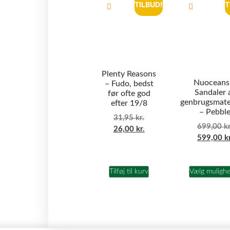
TILBUD!
T
Plenty Reasons
Nuoceans
– Fudo, bedst
Sandaler 
før ofte god
genbrugsmate
efter 19/8
– Pebbl
31,95
kr.
699,00
kr
26,00
kr.
599,00
k
Tilføj til kurv
Vælg muligh