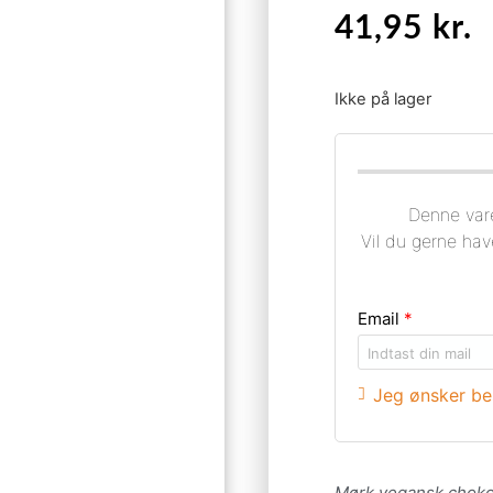
41,95
kr.
Ikke på lager
Denne vare
Vil du gerne hav
Email
*
Jeg ønsker bes
Mørk vegansk chokol