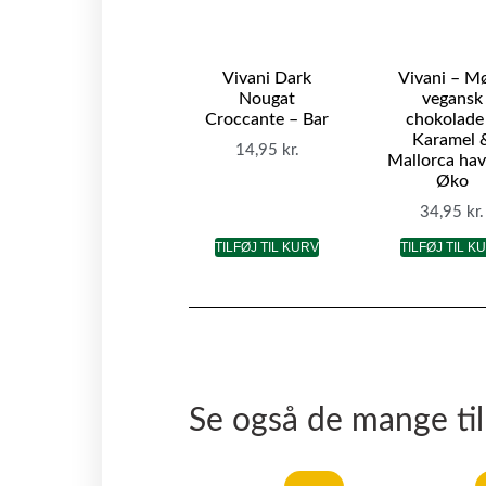
Vivani Dark
Vivani – M
Nougat
vegansk
Croccante – Bar
chokolade
Karamel 
14,95
kr.
Mallorca hav
Øko
34,95
kr.
TILFØJ TIL KURV
TILFØJ TIL K
Se også de mange ti