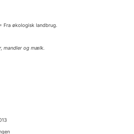
 Fra økologisk landbrug.
er, mandler og mælk.
013
ingen