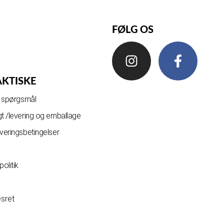
FØLG OS
AKTISKE
de spørgsmål
gt /levering og emballage
everingsbetingelser
olitik
esret