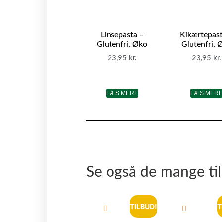
Linsepasta –
Kikærtepast
Glutenfri, Øko
Glutenfri, 
23,95
kr.
23,95
kr.
LÆS MERE
LÆS MER
Se også de mange ti
TILBUD!
T