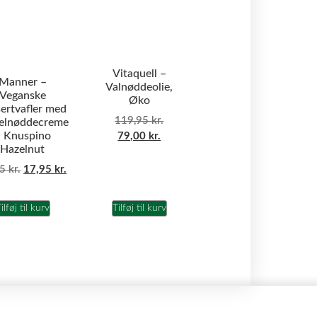
Vitaquell –
Manner –
Valnøddeolie,
Veganske
Øko
ertvafler med
119,95
kr.
elnøddecreme
 Knuspino
79,00
kr.
Hazelnut
95
kr.
17,95
kr.
ilføj til kurv
Tilføj til kurv