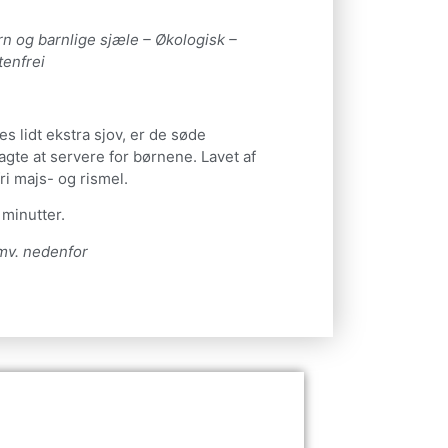
rn og barnlige sjæle – Økologisk –
tenfrei
s lidt ekstra sjov, er de søde
agte at servere for børnene. Lavet af
ri majs- og rismel.
 minutter.
mv. nedenfor