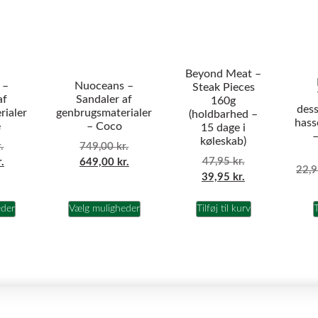
Beyond Meat –
 –
Nuoceans –
Steak Pieces
af
Sandaler af
160g
dess
rialer
genbrugsmaterialer
(holdbarhed –
hass
e
– Coco
15 dage i
–
køleskab)
.
749,00
kr.
47,95
kr.
r.
649,00
kr.
22,
39,95
kr.
eder
Vælg muligheder
Tilføj til kurv
T