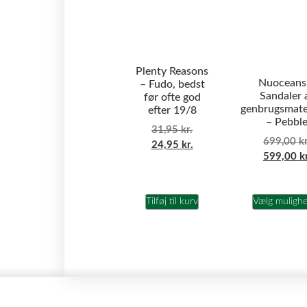
Plenty Reasons
Nuoceans
– Fudo, bedst
Sandaler 
før ofte god
genbrugsmate
efter 19/8
– Pebbl
31,95
kr.
699,00
kr
24,95
kr.
599,00
k
Tilføj til kurv
Vælg muligh