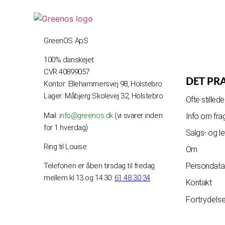
GreenOS ApS
100% danskejet
CVR 40899057
DET PR
Kontor: Ellehammersvej 98, Holstebro
Lager: Måbjerg Skolevej 32, Holstebro
Ofte stille
Mail:
info@greenos.dk
(vi svarer inden
Info om fra
for 1 hverdag)
Salgs- og l
Ring til Louise:
Om
Telefonen er åben tirsdag til fredag
Persondatap
mellem kl 13 og 14.30:
61 48 30 34
Kontakt
Fortrydels