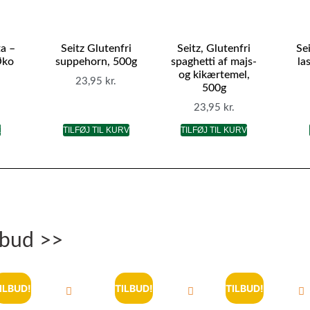
a –
Seitz Glutenfri
Seitz, Glutenfri
Se
Øko
suppehorn, 500g
spaghetti af majs-
la
og kikærtemel,
23,95
kr.
500g
23,95
kr.
E
TILFØJ TIL KURV
TILFØJ TIL KURV
lbud >>
ILBUD!
TILBUD!
TILBUD!