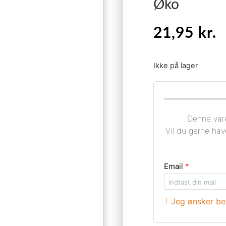
Øko
21,95
kr.
Ikke på lager
Denne vare
Vil du gerne hav
Email
*
Jeg ønsker bes