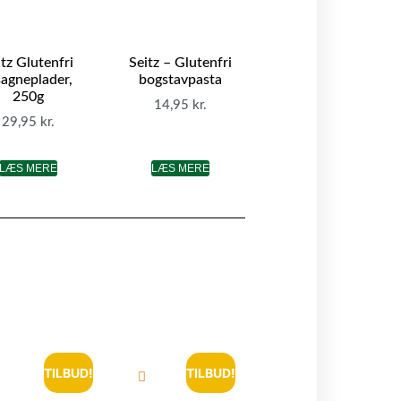
itz Glutenfri
Seitz – Glutenfri
sagneplader,
bogstavpasta
250g
14,95
kr.
29,95
kr.
LÆS MERE
LÆS MERE
TILBUD!
TILBUD!