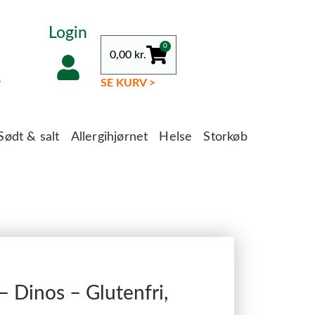
Login
0
0,00
kr.
.
SE KURV >
Sødt & salt
Allergihjørnet
Helse
Storkøb
– Dinos – Glutenfri,