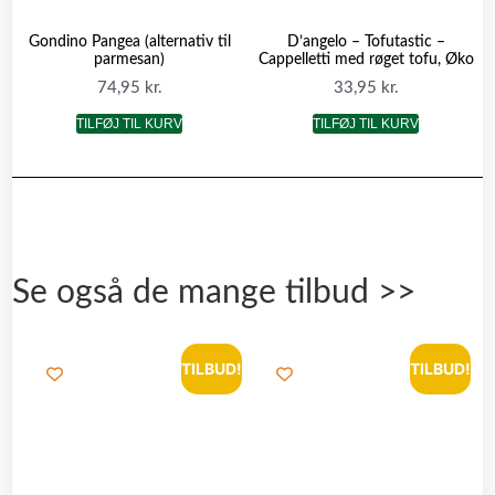
Gondino Pangea (alternativ til
D’angelo – Tofutastic –
parmesan)
Cappelletti med røget tofu, Øko
74,95
kr.
33,95
kr.
TILFØJ TIL KURV
TILFØJ TIL KURV
Se også de mange tilbud >>
TILBUD!
TILBUD!