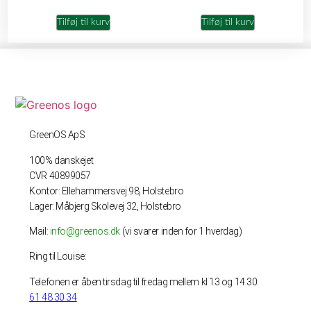
Tilføj til kurv
Tilføj til kurv
GreenOS ApS
100% danskejet
CVR 40899057
Kontor: Ellehammersvej 98, Holstebro
Lager: Måbjerg Skolevej 32, Holstebro
Mail:
info@greenos.dk
(vi svarer inden for 1 hverdag)
Ring til Louise:
Telefonen er åben tirsdag til fredag mellem kl 13 og 14.30:
61 48 30 34