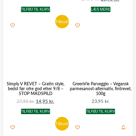
TILFØJ TIL KURV
LÆS MERE
Tilbud!
Simply V REVET – Gratin style,
GreenVie Parveggio – Vegansk
bedst før ofte god efter 9/8 –
parmesanost-alternativ, fintrevet,
STOP MADSPILD
100g
27,95
kr.
14,95
kr.
23,95
kr.
TILFØJ TIL KURV
TILFØJ TIL KURV
Tilbud!