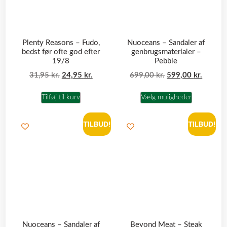
Plenty Reasons – Fudo,
Nuoceans – Sandaler af
bedst før ofte god efter
genbrugsmaterialer –
19/8
Pebble
31,95
kr.
24,95
kr.
699,00
kr.
599,00
kr.
Tilføj til kurv
Vælg muligheder
TILBUD!
TILBUD!
Nuoceans – Sandaler af
Beyond Meat – Steak