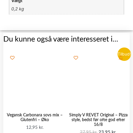
Vægt
0,2 kg
Du kunne også være interesseret i…
Tilbud!
Vegansk Carbonara sovs mix –
Simply V REVET Original – Pizza
Glutenfri – Øko
style, bedst før ofte god efter
16/8
12,95
kr.
27,95
kr.
23,95
kr.