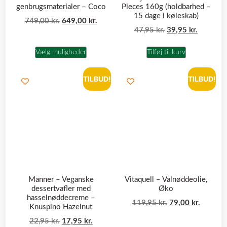
genbrugsmaterialer – Coco
Pieces 160g (holdbarhed –
15 dage i køleskab)
749,00
kr.
649,00
kr.
47,95
kr.
39,95
kr.
Vælg muligheder
Tilføj til kurv
TILBUD!
TILBUD!
Manner – Veganske
Vitaquell – Valnøddeolie,
dessertvafler med
Øko
hasselnøddecreme –
119,95
kr.
79,00
kr.
Knuspino Hazelnut
22,95
kr.
17,95
kr.