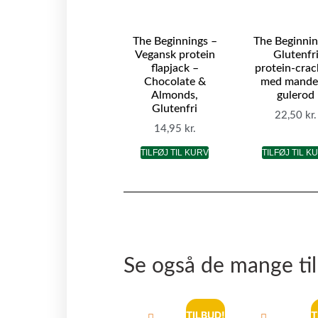
The Beginnings –
The Beginnin
Vegansk protein
Glutenfr
flapjack –
protein-crac
Chocolate &
med mande
Almonds,
gulerod
Glutenfri
22,50
kr.
14,95
kr.
TILFØJ TIL KURV
TILFØJ TIL K
Se også de mange ti
TILBUD!
T