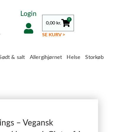
Login
0
0,00
kr.
.
SE KURV >
Sødt & salt
Allergihjørnet
Helse
Storkøb
ings – Vegansk