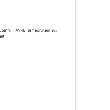
utenfri HAVRE, ærteprotein 9%
lt.