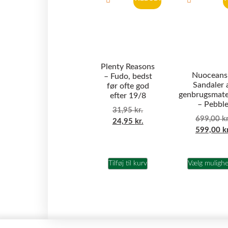
Plenty Reasons
Nuoceans
– Fudo, bedst
Sandaler 
før ofte god
genbrugsmate
efter 19/8
– Pebbl
31,95
kr.
699,00
kr
24,95
kr.
599,00
k
Tilføj til kurv
Vælg muligh