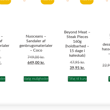
Beyond Meat –
 –
Nuoceans –
Steak Pieces
af
Sandaler af
160g
dess
rialer
genbrugsmaterialer
(holdbarhed –
hass
e
– Coco
15 dage i
–
køleskab)
.
749,00
kr.
47,95
kr.
r.
649,00
kr.
22,
39,95
kr.
eder
Vælg muligheder
Tilføj til kurv
T