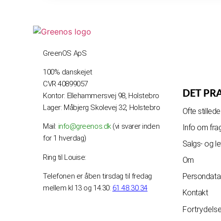
GreenOS ApS
100% danskejet
CVR 40899057
DET PR
Kontor: Ellehammersvej 98, Holstebro
Lager: Måbjerg Skolevej 32, Holstebro
Ofte stille
Mail:
info@greenos.dk
(vi svarer inden
Info om fra
for 1 hverdag)
Salgs- og l
Ring til Louise:
Om
Telefonen er åben tirsdag til fredag
Persondatap
mellem kl 13 og 14.30:
61 48 30 34
Kontakt
Fortrydels