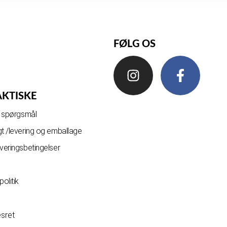
FØLG OS
AKTISKE
de spørgsmål
gt /levering og emballage
everingsbetingelser
olitik
esret