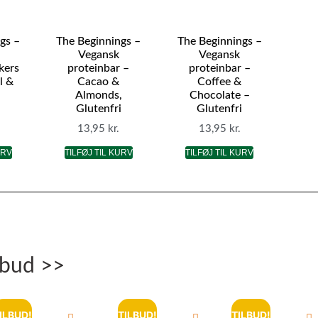
gs –
The Beginnings –
The Beginnings –
i
Vegansk
Vegansk
kers
proteinbar –
proteinbar –
l &
Cacao &
Coffee &
Almonds,
Chocolate –
Glutenfri
Glutenfri
13,95
kr.
13,95
kr.
URV
TILFØJ TIL KURV
TILFØJ TIL KURV
lbud >>
ILBUD!
TILBUD!
TILBUD!