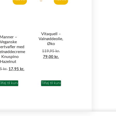
Vitaquell –
Manner –
Valnøddeolie,
Veganske
Øko
ertvafler med
119,95
kr.
elnøddecreme
 Knuspino
79,00
kr.
Hazelnut
95
kr.
17,95
kr.
ilføj til kurv
Tilføj til kurv