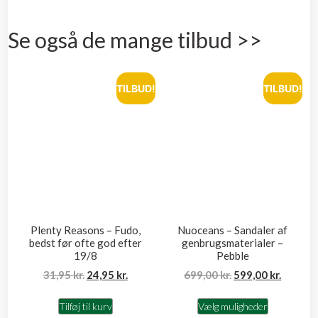
Se også de mange tilbud >>
TILBUD!
TILBUD!
Plenty Reasons – Fudo,
Nuoceans – Sandaler af
bedst før ofte god efter
genbrugsmaterialer –
19/8
Pebble
31,95
kr.
24,95
kr.
699,00
kr.
599,00
kr.
Tilføj til kurv
Vælg muligheder