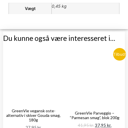
0,45 kg
Vægt
Du kunne også være interesseret i…
Tilbud!
GreenVie vegansk oste-
GreenVie Parveggio –
alternativ i skiver Gouda smag,
“Parmesan smag”, blok 200g
180g
41,95
kr.
37,95
kr.
27,95
kr.