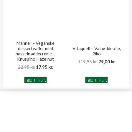
Manner – Veganske
dessertvafler med
Vitaquell – Valnøddeolie,
hasselnøddecreme –
Øko
Knuspino Hazelnut
119,95
kr.
79,00
kr.
22,95
kr.
17,95
kr.
Tilføj til kurv
Tilføj til kurv