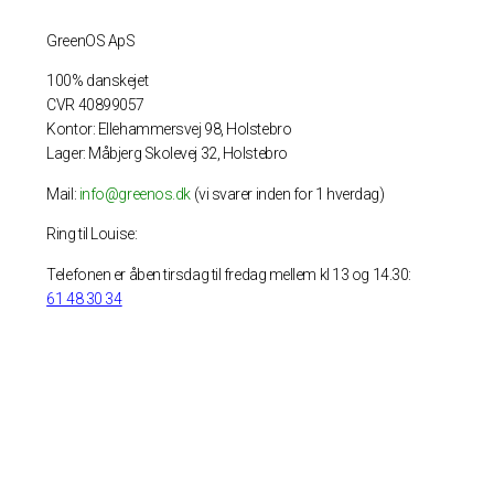
GreenOS ApS
100% danskejet
CVR 40899057
Kontor: Ellehammersvej 98, Holstebro
Lager: Måbjerg Skolevej 32, Holstebro
Mail:
info@greenos.dk
(vi svarer inden for 1 hverdag)
Ring til Louise:
Telefonen er åben tirsdag til fredag mellem kl 13 og 14.30:
61 48 30 34