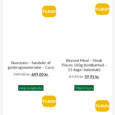
TILBUD!
TILBUD!
Beyond Meat – Steak
Nuoceans – Sandaler af
Pieces 160g (holdbarhed –
genbrugsmaterialer – Coco
15 dage i køleskab)
749,00
kr.
649,00
kr.
47,95
kr.
39,95
kr.
Vælg muligheder
Tilføj til kurv
TILBUD!
TILBUD!