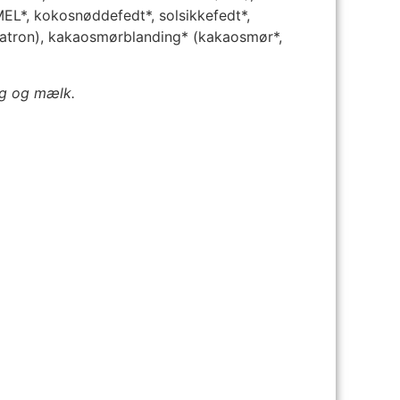
EL*, kokosnøddefedt*, solsikkefedt*,
 natron), kakaosmørblanding* (kakaosmør*,
æg og mælk.