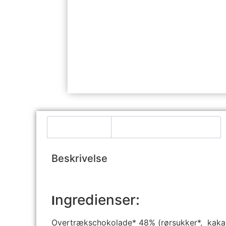
Beskrivelse
Yderligere information
Beskrivelse
ngredienser:
I
Overtrækschokolade* 48% (rørsukker*, kaka