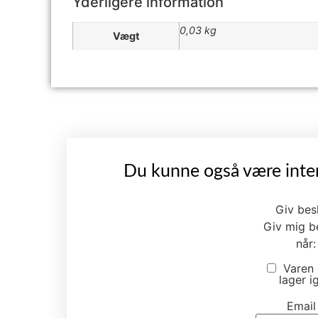
Yderligere information
0,03 kg
Vægt
Du kunne også være inter
Giv bes
Giv mig b
når:
Varen 
lager i
Emai