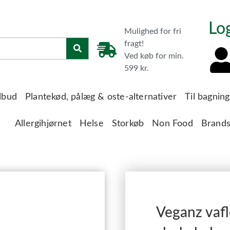
Lo
Mulighed for fri
fragt!
Ved køb for min.
599 kr.
lbud
Plantekød, pålæg & oste-alternativer
Til bagnin
Allergihjørnet
Helse
Storkøb
Non Food
Brand
Veganz vaf