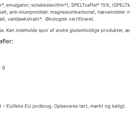
, emulgator; solsikkelecithin*), SPELTvaffel* 15%, (SPELTM
*, salt, anti-klumpmiddel: magnesiumkarbonat, hævemiddel:
alt, vaniljeekstrakt*. Økologisk certificeret.
soja. Kan indeholde spor af andre glutenholdige produkter, 
fler:
8 g
 – EU/Ikke EU jordbrug. Opbevares tørt, mørkt og køligt.