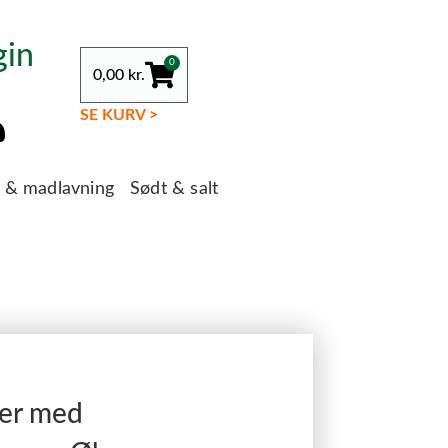
gin
0
0,00
kr.
SE KURV >
g & madlavning
Sødt & salt
s
ler med