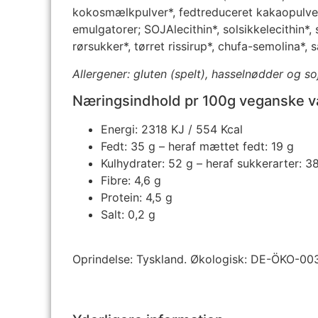
kokosmælkpulver*, fedtreduceret kakaopulver*
emulgatorer; SOJAlecithin*, solsikkelecithin
rørsukker*, tørret rissirup*, chufa-semolina*, s
Allergener: gluten (spelt), hasselnødder og 
Næringsindhold pr 100g veganske va
Energi: 2318 KJ / 554 Kcal
Fedt: 35 g – heraf mættet fedt: 19 g
Kulhydrater: 52 g – heraf sukkerarter: 3
Fibre: 4,6 g
Protein: 4,5 g
Salt: 0,2 g
Oprindelse: Tyskland. Økologisk: DE-ÖKO-003