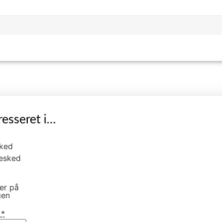
esseret i…
ked
esked
er på
gen
l
*