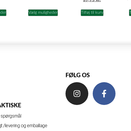
eder
Vælg muligheder
Tilføj til kurv
T
FØLG OS
AKTISKE
de spørgsmål
gt /levering og emballage