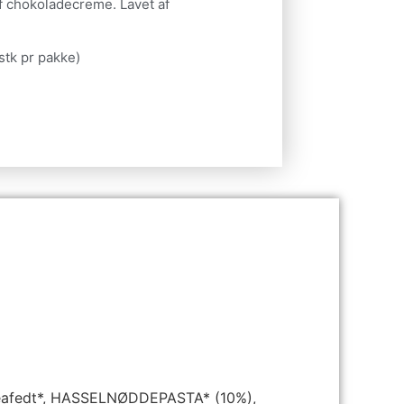
af chokoladecreme. Lavet af
stk pr pakke)
heafedt*, HASSELNØDDEPASTA* (10%),