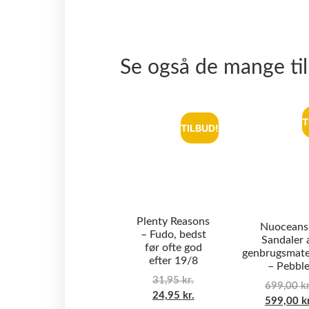
Se også de mange ti
T
TILBUD!
Plenty Reasons
Nuoceans
– Fudo, bedst
Sandaler 
før ofte god
genbrugsmate
efter 19/8
– Pebbl
31,95
kr.
699,00
kr
24,95
kr.
599,00
k