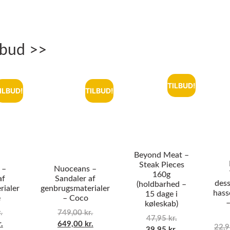
lbud >>
TILBUD!
ILBUD!
TILBUD!
Beyond Meat –
Steak Pieces
 –
Nuoceans –
160g
af
Sandaler af
dess
(holdbarhed –
rialer
genbrugsmaterialer
hass
15 dage i
e
– Coco
–
køleskab)
.
749,00
kr.
47,95
kr.
r.
649,00
kr.
22,
39,95
kr.