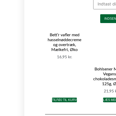
INDSE
Bett’r vafler med
hasselnøddecreme
og overtræk,
Mælkefri, Øko
16,95
kr.
Bohlsener 
Vegans
chokoladesm
125g, 
21,95
TILFØJ TIL KURV
LÆS ME