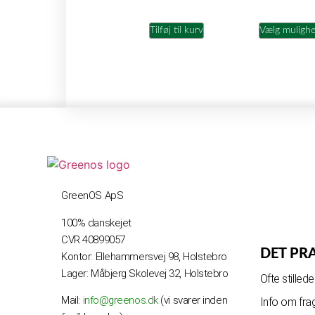
Tilføj til kurv
Vælg muligh
GreenOS ApS
100% danskejet
CVR 40899057
DET PR
Kontor: Ellehammersvej 98, Holstebro
Lager: Måbjerg Skolevej 32, Holstebro
Ofte stille
Mail:
info@greenos.dk
(vi svarer inden
Info om fra