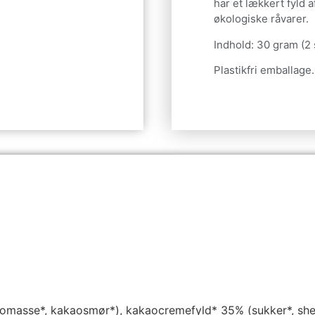
har et lækkert fyld 
økologiske råvarer.
Indhold: 30 gram (2 
Plastikfri emballage.
omasse*, kakaosmør*), kakaocremefyld* 35% (sukker*, s