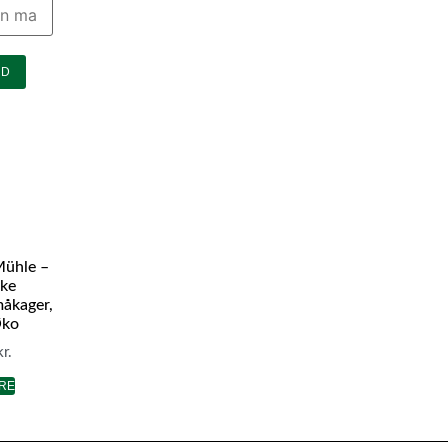
ND
Mühle –
ke
åkager,
Øko
kr.
RE