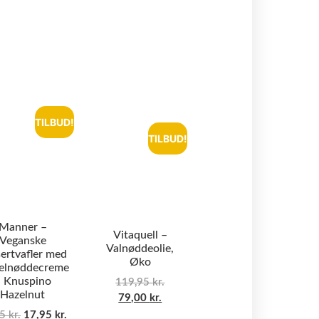
TILBUD!
TILBUD!
Manner –
Vitaquell –
Veganske
Valnøddeolie,
ertvafler med
Øko
elnøddecreme
 Knuspino
119,95
kr.
Hazelnut
79,00
kr.
95
kr.
17,95
kr.