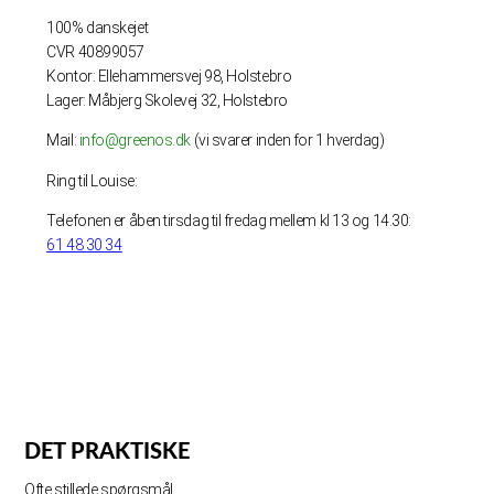
100% danskejet
CVR 40899057
Kontor: Ellehammersvej 98, Holstebro
Lager: Måbjerg Skolevej 32, Holstebro
Mail:
info@greenos.dk
(vi svarer inden for 1 hverdag)
Ring til Louise:
Telefonen er åben tirsdag til fredag mellem kl 13 og 14.30:
61 48 30 34
DET PRAKTISKE
Ofte stillede spørgsmål