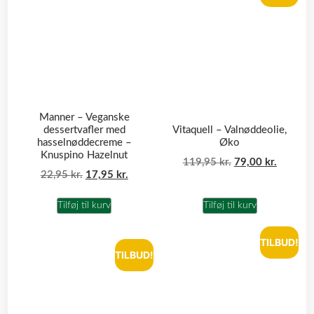
Manner – Veganske
dessertvafler med
Vitaquell – Valnøddeolie,
hasselnøddecreme –
Øko
Knuspino Hazelnut
119,95
kr.
79,00
kr.
22,95
kr.
17,95
kr.
Tilføj til kurv
Tilføj til kurv
TILBUD!
TILBUD!