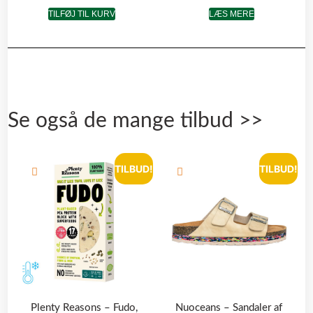
TILFØJ TIL KURV
LÆS MERE
Se også de mange tilbud >>
TILBUD!
TILBUD!
Plenty Reasons – Fudo,
Nuoceans – Sandaler af