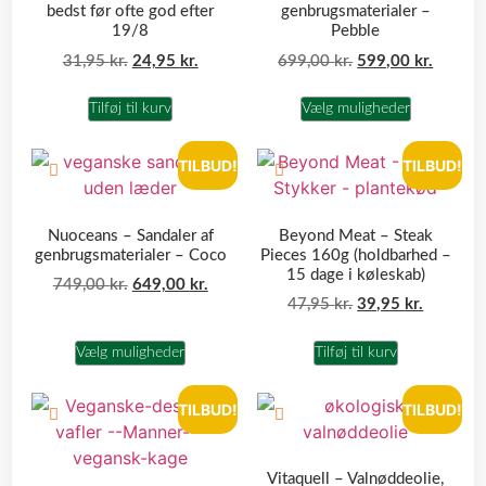
bedst før ofte god efter
genbrugsmaterialer –
19/8
Pebble
31,95
kr.
24,95
kr.
699,00
kr.
599,00
kr.
Tilføj til kurv
Vælg muligheder
TILBUD!
TILBUD!
Nuoceans – Sandaler af
Beyond Meat – Steak
genbrugsmaterialer – Coco
Pieces 160g (holdbarhed –
15 dage i køleskab)
749,00
kr.
649,00
kr.
47,95
kr.
39,95
kr.
Vælg muligheder
Tilføj til kurv
TILBUD!
TILBUD!
Vitaquell – Valnøddeolie,