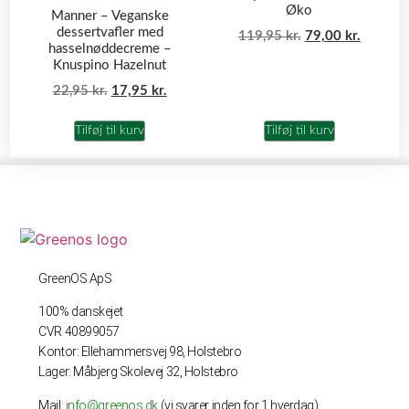
Øko
Manner – Veganske
dessertvafler med
119,95
kr.
79,00
kr.
hasselnøddecreme –
Knuspino Hazelnut
22,95
kr.
17,95
kr.
Tilføj til kurv
Tilføj til kurv
GreenOS ApS
100% danskejet
CVR 40899057
Kontor: Ellehammersvej 98, Holstebro
Lager: Måbjerg Skolevej 32, Holstebro
Mail:
info@greenos.dk
(vi svarer inden for 1 hverdag)