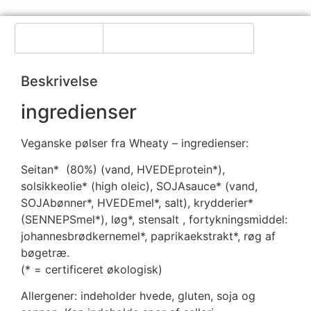
Beskrivelse
Yderligere information
Beskrivelse
ingredienser
Veganske pølser fra Wheaty – ingredienser:
Seitan* (80%) (vand, HVEDEprotein*),
solsikkeolie* (high oleic), SOJAsauce* (vand,
SOJAbønner*, HVEDEmel*, salt), krydderier*
(SENNEPSmel*), løg*, stensalt , fortykningsmiddel:
johannesbrødkernemel*, paprikaekstrakt*, røg af
bøgetræ.
(* = certificeret økologisk)
Allergener: indeholder hvede, gluten, soja og