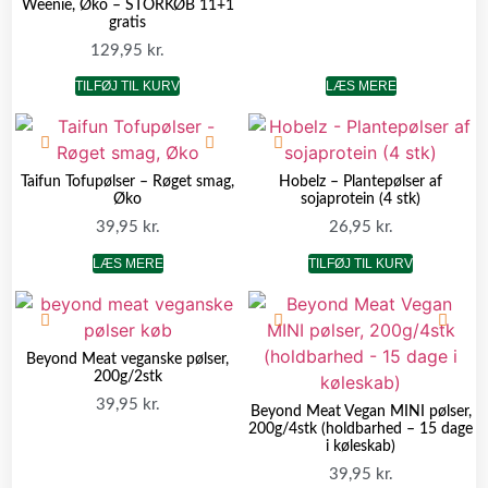
Weenie, Øko – STORKØB 11+1
gratis
129,95
kr.
TILFØJ TIL KURV
LÆS MERE
Taifun Tofupølser – Røget smag,
Hobelz – Plantepølser af
Øko
sojaprotein (4 stk)
39,95
kr.
26,95
kr.
LÆS MERE
TILFØJ TIL KURV
Beyond Meat veganske pølser,
200g/2stk
39,95
kr.
Beyond Meat Vegan MINI pølser,
200g/4stk (holdbarhed – 15 dage
i køleskab)
39,95
kr.