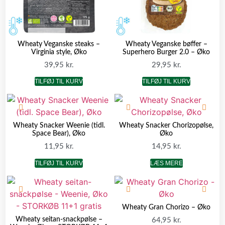
Wheaty Veganske steaks –
Wheaty Veganske bøffer –
Virginia style, Øko
Superhero Burger 2.0 – Øko
39,95
kr.
29,95
kr.
TILFØJ TIL KURV
TILFØJ TIL KURV
Wheaty Snacker Weenie (tidl.
Wheaty Snacker Chorizopølse,
Space Bear), Øko
Øko
11,95
kr.
14,95
kr.
TILFØJ TIL KURV
LÆS MERE
Wheaty Gran Chorizo – Øko
Wheaty seitan-snackpølse –
64,95
kr.