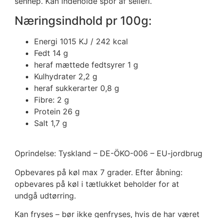
sennep. Kan indeholde spor af selleri.
Næringsindhold pr 100g:
Energi 1015
KJ / 242 kcal
Fedt 14
g
heraf mættede fedtsyrer 1
g
Kulhydrater 2,2
g
heraf sukkerarter 0,8
g
Fibre: 2 g
Protein 26
g
Salt 1,7
g
Oprindelse: Tyskland – DE-ÖKO-006 – EU-jordbrug
Opbevares på køl max 7 grader. Efter åbning:
opbevares på køl i tætlukket beholder for at
undgå udtørring.
Kan fryses – bør ikke genfryses, hvis de har været