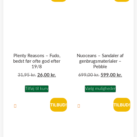
Plenty Reasons – Fudo,
Nuoceans – Sandaler af
bedst før ofte god efter
genbrugsmaterialer –
19/8
Pebble
31,95
kr.
26,00
kr.
699,00
kr.
599,00
kr.
Tilføj til kurv
Vælg muligheder
TILBUD!
TILBUD!