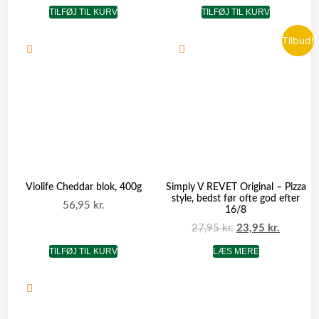
TILFØJ TIL KURV
TILFØJ TIL KURV
Tilbud!
Violife Cheddar blok, 400g
Simply V REVET Original – Pizza
style, bedst før ofte god efter
56,95
kr.
16/8
27,95
kr.
23,95
kr.
TILFØJ TIL KURV
LÆS MERE