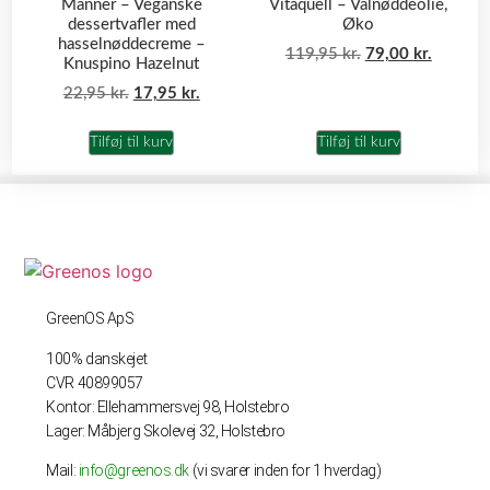
Manner – Veganske
Vitaquell – Valnøddeolie,
dessertvafler med
Øko
hasselnøddecreme –
119,95
kr.
79,00
kr.
Knuspino Hazelnut
22,95
kr.
17,95
kr.
Tilføj til kurv
Tilføj til kurv
GreenOS ApS
100% danskejet
CVR 40899057
Kontor: Ellehammersvej 98, Holstebro
Lager: Måbjerg Skolevej 32, Holstebro
Mail:
info@greenos.dk
(vi svarer inden for 1 hverdag)