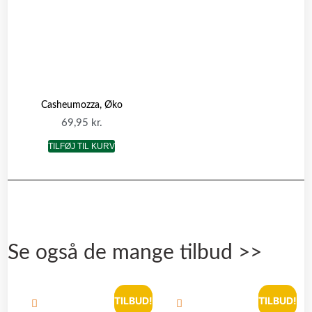
Casheumozza, Øko
69,95
kr.
TILFØJ TIL KURV
Se også de mange tilbud >>
TILBUD!
TILBUD!