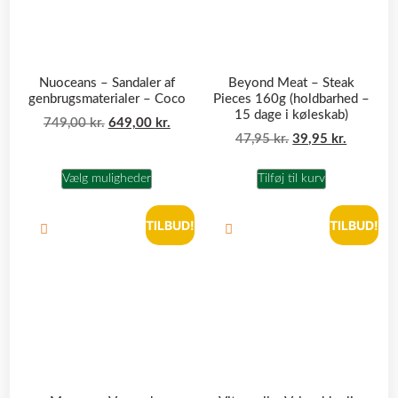
Nuoceans – Sandaler af
Beyond Meat – Steak
genbrugsmaterialer – Coco
Pieces 160g (holdbarhed –
15 dage i køleskab)
749,00
kr.
649,00
kr.
47,95
kr.
39,95
kr.
Vælg muligheder
Tilføj til kurv
TILBUD!
TILBUD!