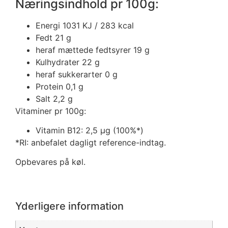
Næringsindhold pr 100g:
Energi 1031
KJ / 283 kcal
Fedt 21
g
heraf mættede fedtsyrer 19
g
Kulhydrater 22
g
heraf sukkerarter 0
g
Protein 0,1
g
Salt 2,2
g
Vitaminer pr 100g:
Vitamin B12: 2,5 µg (100%*)
*RI: anbefalet dagligt reference-indtag.
Opbevares på køl.
Yderligere information