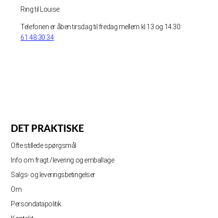
Ring til Louise:
Telefonen er åben tirsdag til fredag mellem kl 13 og 14.30:
61 48 30 34
DET PRAKTISKE
Ofte stillede spørgsmål
Info om fragt /levering og emballage
Salgs- og leveringsbetingelser
Om
Persondatapolitik