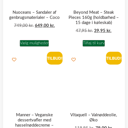
Nuoceans – Sandaler af
Beyond Meat – Steak
genbrugsmaterialer – Coco
Pieces 160g (holdbarhed –
15 dage i køleskab)
749,00
kr.
649,00
kr.
47,95
kr.
39,95
kr.
Vælg muligheder
Tilføj til kurv
TILBUD!
TILBUD!
Manner – Veganske
Vitaquell – Valnøddeolie,
dessertvafler med
Øko
hasselnøddecreme –