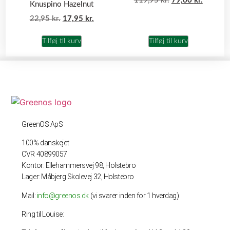
119,95
kr.
79,00
kr.
Knuspino Hazelnut
22,95
kr.
17,95
kr.
Tilføj til kurv
Tilføj til kurv
GreenOS ApS
100% danskejet
CVR 40899057
Kontor: Ellehammersvej 98, Holstebro
Lager: Måbjerg Skolevej 32, Holstebro
Mail:
info@greenos.dk
(vi svarer inden for 1 hverdag)
Ring til Louise: