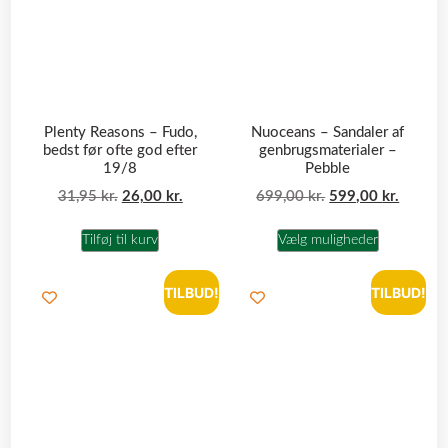
Plenty Reasons – Fudo,
Nuoceans – Sandaler af
bedst før ofte god efter
genbrugsmaterialer –
19/8
Pebble
31,95
kr.
26,00
kr.
699,00
kr.
599,00
kr.
Tilføj til kurv
Vælg muligheder
TILBUD!
TILBUD!