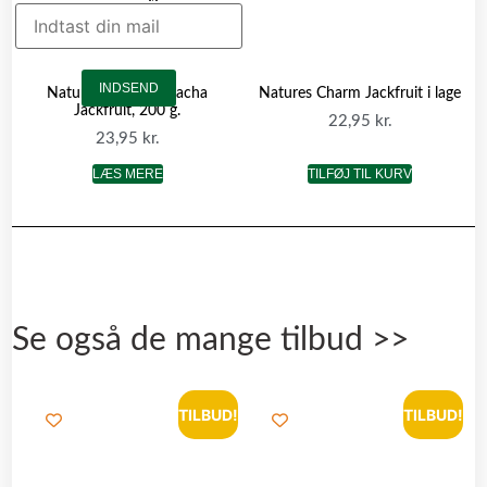
INDSEND
Natures Charm Sriracha
Natures Charm Jackfruit i lage
Jackfruit, 200 g.
22,95
kr.
23,95
kr.
LÆS MERE
TILFØJ TIL KURV
Se også de mange tilbud >>
TILBUD!
TILBUD!