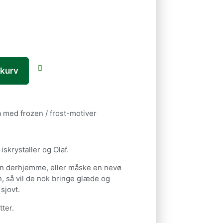
l kurv
 med frozen / frost-motiver
 iskrystaller og Olaf.
an derhjemme, eller måske en nevø
an, så vil de nok bringe glæde og
sjovt.
tter.