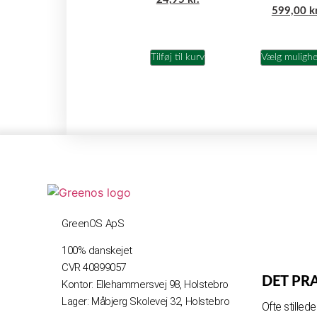
599,00
k
Tilføj til kurv
Vælg muligh
GreenOS ApS
100% danskejet
CVR 40899057
DET PR
Kontor: Ellehammersvej 98, Holstebro
Lager: Måbjerg Skolevej 32, Holstebro
Ofte stille