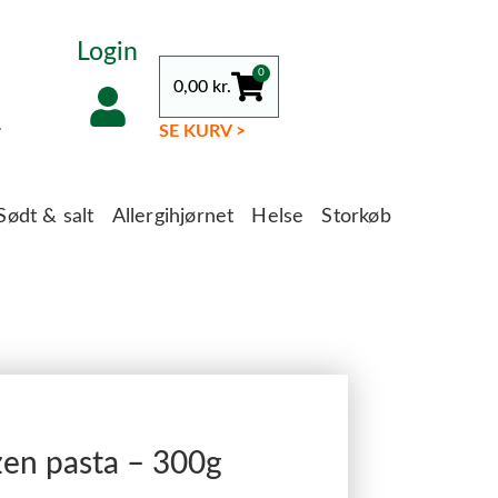
Login
0
0,00
kr.
.
SE KURV >
Sødt & salt
Allergihjørnet
Helse
Storkøb
zen pasta – 300g