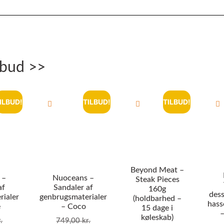
lbud >>
ILBUD!
TILBUD!
TILBUD!
Beyond Meat –
 –
Nuoceans –
Steak Pieces
af
Sandaler af
160g
dess
rialer
genbrugsmaterialer
(holdbarhed –
hass
e
– Coco
15 dage i
–
køleskab)
.
749,00
kr.