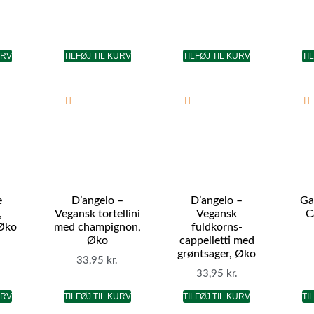
URV
TILFØJ TIL KURV
TILFØJ TIL KURV
TI
e
D’angelo –
D’angelo –
Ga
,
Vegansk tortellini
Vegansk
C
 Øko
med champignon,
fuldkorns-
Øko
cappelletti med
grøntsager, Øko
33,95
kr.
33,95
kr.
URV
TILFØJ TIL KURV
TILFØJ TIL KURV
TI