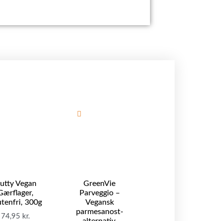
utty Vegan
GreenVie
Gærflager,
Parveggio –
tenfri, 300g
Vegansk
parmesanost-
74,95
kr.
alternativ,