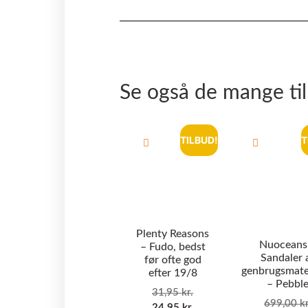
Se også de mange ti
TILBUD!
T
Plenty Reasons
Nuoceans
– Fudo, bedst
Sandaler 
før ofte god
genbrugsmate
efter 19/8
– Pebbl
31,95
kr.
699,00
kr
24,95
kr.