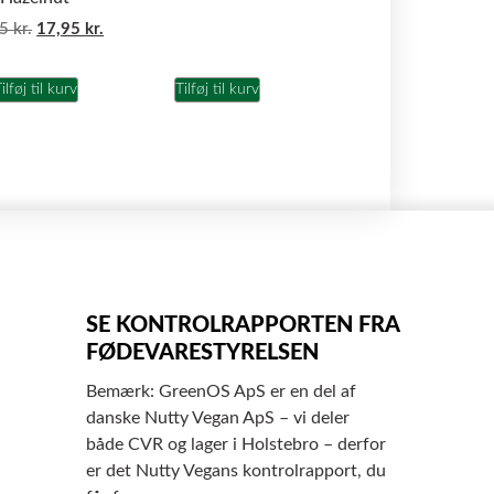
95
kr.
17,95
kr.
ilføj til kurv
Tilføj til kurv
SE KONTROLRAPPORTEN FRA
FØDEVARESTYRELSEN
Bemærk: GreenOS ApS er en del af
danske Nutty Vegan ApS – vi deler
både CVR og lager i Holstebro – derfor
er det Nutty Vegans kontrolrapport, du