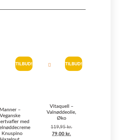
TILBUD!
TILBUD!
Vitaquell –
Manner –
Valnøddeolie,
Veganske
Øko
ertvafler med
119,95
kr.
elnøddecreme
 Knuspino
79,00
kr.
Hazelnut