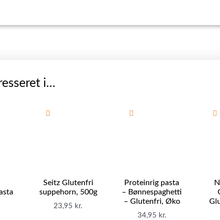
esseret i…
Seitz Glutenfri
Proteinrig pasta
N
asta
suppehorn, 500g
– Bønnespaghetti
– Glutenfri, Øko
Glu
23,95
kr.
34,95
kr.