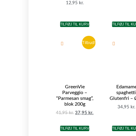
12,95
kr.
TILFØJ TIL KURV
TILFØJ TIL K
Tilbud!
GreenVie
Edamam
Parveggio –
spaghetti
“Parmesan smag”,
Glutenfri –
blok 200g
34,95
kr.
41,95
kr.
37,95
kr.
TILFØJ TIL KURV
TILFØJ TIL K