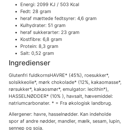
Energi: 2099 KJ / 503 Kcal
Fedt: 28 gram
heraf mættede fedtsyrer: 4,6 gram
Kulhydrater: 51 gram
heraf sukkerarter: 23 gram
Kostfibre: 6,8 gram
Protein: 8,3 gram
Salt: 0,52 gram
Ingredienser
Glutenfri fuldkornsHAVRE* (45%), roesukker*,
solsikkeolie*, mørk chokolade* (12%, kakaomasse*,
rørsukker*, kakaosmør*, emulgator: lecithin*),
HASSELNØDDER* (10% ), havsalt, hævemiddel:
natriumcarbonater. * = Fra økologisk landbrug.
Allergener: havre, hasselnødder. Kan indeholde
spor af andre nødder, mandler, mælk, sesam, lupin,
sennep og soja.