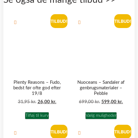
TILBUD!
TILBUD!
Plenty Reasons – Fudo,
Nuoceans – Sandaler af
bedst før ofte god efter
genbrugsmaterialer –
19/8
Pebble
31,95
kr.
26,00
kr.
699,00
kr.
599,00
kr.
Tilføj til kurv
Vælg muligheder
TILBUD!
TILBUD!