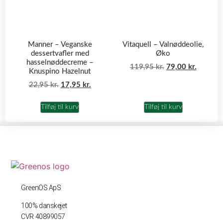
Manner – Veganske
Vitaquell – Valnøddeolie,
dessertvafler med
Øko
hasselnøddecreme –
119,95
kr.
79,00
kr.
Knuspino Hazelnut
22,95
kr.
17,95
kr.
Tilføj til kurv
Tilføj til kurv
GreenOS ApS
100% danskejet
CVR 40899057