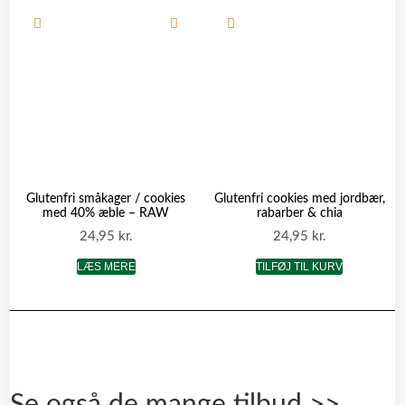
Glutenfri småkager / cookies
Glutenfri cookies med jordbær,
med 40% æble – RAW
rabarber & chia
24,95
kr.
24,95
kr.
LÆS MERE
TILFØJ TIL KURV
Se også de mange tilbud >>