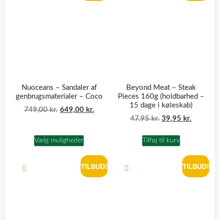
Nuoceans – Sandaler af
Beyond Meat – Steak
genbrugsmaterialer – Coco
Pieces 160g (holdbarhed –
15 dage i køleskab)
749,00
kr.
649,00
kr.
47,95
kr.
39,95
kr.
Vælg muligheder
Tilføj til kurv
TILBUD!
TILBUD!