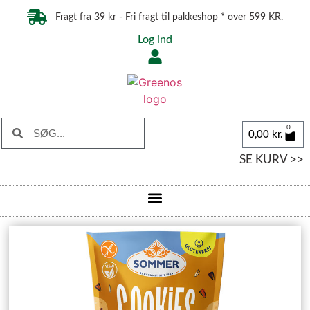
Fragt fra 39 kr - Fri fragt til pakkeshop * over 599 KR.
Log ind
0
0,00
kr.
SE KURV >>