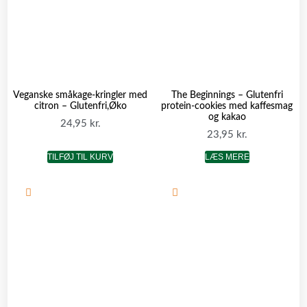
Veganske småkage-kringler med
The Beginnings – Glutenfri
citron – Glutenfri,Øko
protein-cookies med kaffesmag
og kakao
24,95
kr.
23,95
kr.
TILFØJ TIL KURV
LÆS MERE