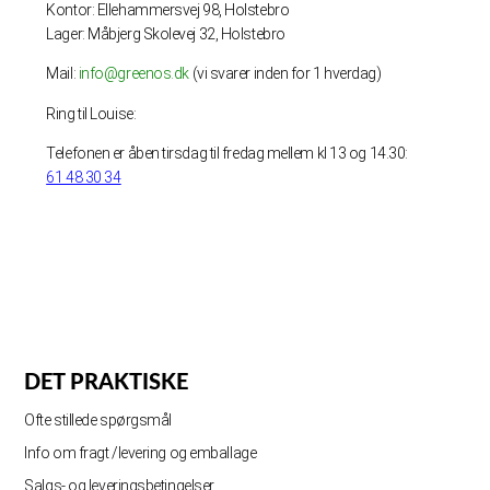
Kontor: Ellehammersvej 98, Holstebro
Lager: Måbjerg Skolevej 32, Holstebro
Mail:
info@greenos.dk
(vi svarer inden for 1 hverdag)
Ring til Louise:
Telefonen er åben tirsdag til fredag mellem kl 13 og 14.30:
61 48 30 34
DET PRAKTISKE
Ofte stillede spørgsmål
Info om fragt /levering og emballage
Salgs- og leveringsbetingelser