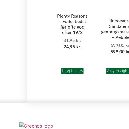
Plenty Reasons
Nuoceans
– Fudo, bedst
Sandaler 
før ofte god
genbrugsmate
efter 19/8
– Pebbl
31,95
kr.
699,00
kr
24,95
kr.
599,00
k
Tilføj til kurv
Vælg muligh