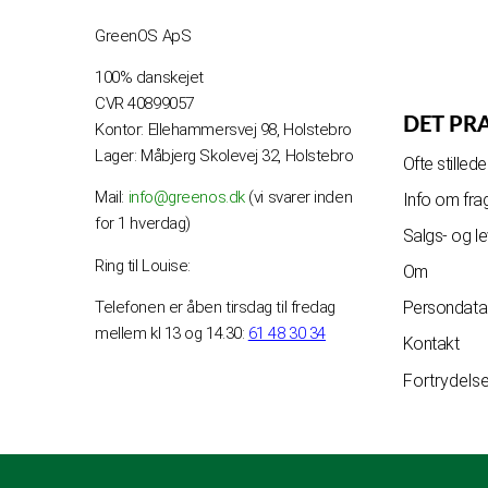
GreenOS ApS
100% danskejet
CVR 40899057
DET PR
Kontor: Ellehammersvej 98, Holstebro
Lager: Måbjerg Skolevej 32, Holstebro
Ofte stille
Mail:
info@greenos.dk
(vi svarer inden
Info om fra
for 1 hverdag)
Salgs- og l
Ring til Louise:
Om
Telefonen er åben tirsdag til fredag
Persondatap
mellem kl 13 og 14.30:
61 48 30 34
Kontakt
Fortrydels