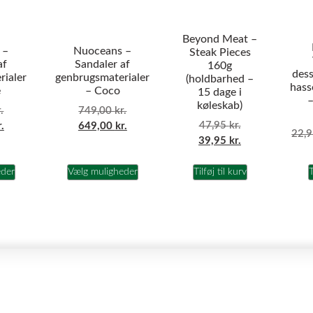
Beyond Meat –
 –
Nuoceans –
Steak Pieces
af
Sandaler af
160g
dess
rialer
genbrugsmaterialer
(holdbarhed –
hass
e
– Coco
15 dage i
–
køleskab)
.
749,00
kr.
47,95
kr.
r.
649,00
kr.
22,
39,95
kr.
eder
Vælg muligheder
Tilføj til kurv
T