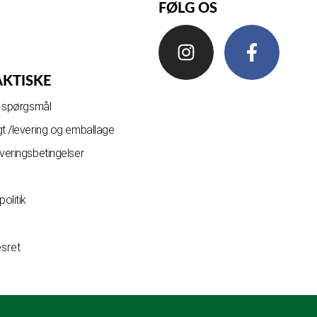
FØLG OS
AKTISKE
de spørgsmål
gt /levering og emballage
everingsbetingelser
olitik
esret