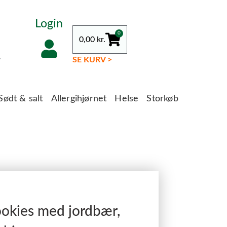
Login
0
0,00
kr.
.
SE KURV >
Sødt & salt
Allergihjørnet
Helse
Storkøb
ookies med jordbær,