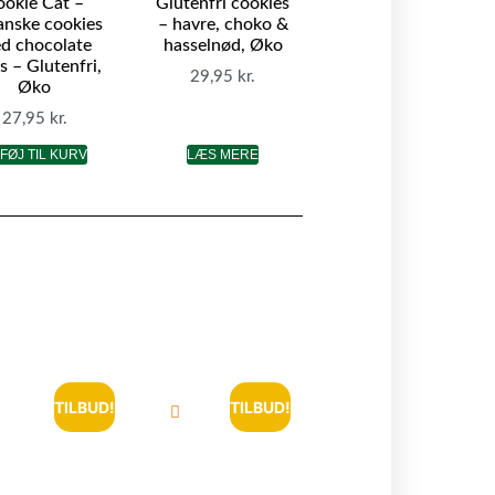
ookie Cat –
Glutenfri cookies
anske cookies
– havre, choko &
d chocolate
hasselnød, Øko
s – Glutenfri,
29,95
kr.
Øko
27,95
kr.
LFØJ TIL KURV
LÆS MERE
TILBUD!
TILBUD!