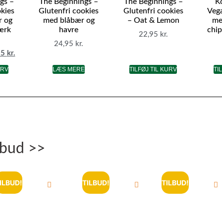
gs –
The Beginnings –
The Beginnings –
K
okies
Glutenfri cookies
Glutenfri cookies
Veg
r og
med blåbær og
– Oat & Lemon
me
ærk
havre
chip
22,95
kr.
24,95
kr.
95
kr.
URV
LÆS MERE
TILFØJ TIL KURV
TI
lbud >>
ILBUD!
TILBUD!
TILBUD!