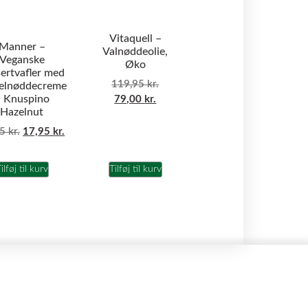
Vitaquell –
Manner –
Valnøddeolie,
Veganske
Øko
ertvafler med
119,95
kr.
elnøddecreme
 Knuspino
79,00
kr.
Hazelnut
95
kr.
17,95
kr.
ilføj til kurv
Tilføj til kurv