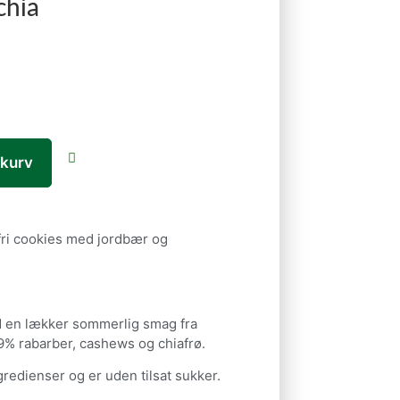
chia
l kurv
ri cookies med jordbær og
 en lækker sommerlig smag fra
9% rabarber, cashews og chiafrø.
ngredienser og er uden tilsat sukker.