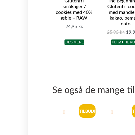
Glutenfri
The Beginnin
småkager /
Glutenfri co
cookies med 40%
med mandle
æble – RAW
kakao, bem
dato
24,95
kr.
25,95
kr.
19,
LÆS MERE
TILFØJ TIL K
Se også de mange ti
TILBUD!
T