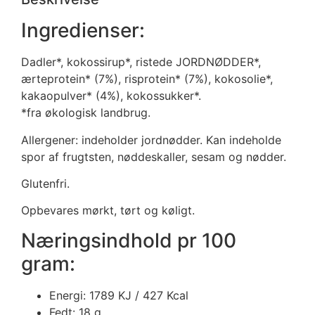
Ingredienser:
Dadler*, kokossirup*, ristede JORDNØDDER*,
ærteprotein* (7%), risprotein* (7%), kokosolie*,
kakaopulver* (4%), kokossukker*.
*fra økologisk landbrug.
Allergener: indeholder jordnødder. Kan indeholde
spor af frugtsten, nøddeskaller, sesam og nødder.
Glutenfri.
Opbevares mørkt, tørt og køligt.
Næringsindhold pr 100
gram:
Energi: 1789 KJ / 427 Kcal
Fedt: 18 g