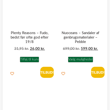
Plenty Reasons – Fudo,
Nuoceans – Sandaler af
bedst før ofte god efter
genbrugsmaterialer –
19/8
Pebble
31,95
kr.
26,00
kr.
699,00
kr.
599,00
kr.
Tilføj til kurv
Vælg muligheder
TILBUD!
TILBUD!