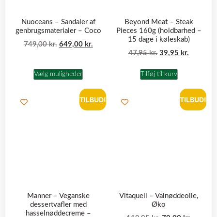
Nuoceans – Sandaler af
Beyond Meat – Steak
genbrugsmaterialer – Coco
Pieces 160g (holdbarhed –
15 dage i køleskab)
749,00
kr.
649,00
kr.
47,95
kr.
39,95
kr.
Vælg muligheder
Tilføj til kurv
TILBUD!
TILBUD!
Manner – Veganske
Vitaquell – Valnøddeolie,
dessertvafler med
Øko
hasselnøddecreme –