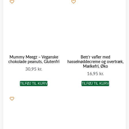
Mummy Meegz – Veganske
Bett’r vafler med
chokolade peanuts, Glutenfri
hasselnøddecreme og overtræk,
Mælkefri, Øko
30,95
kr.
16,95
kr.
TILFØJ TIL KURV
TILFØJ TIL KURV