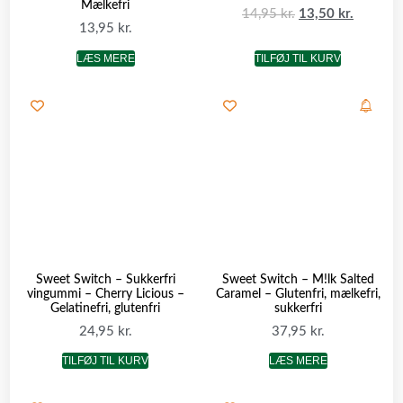
Mælkefri
14,95
kr.
13,50
kr.
13,95
kr.
LÆS MERE
TILFØJ TIL KURV
Sweet Switch – Sukkerfri
Sweet Switch – M!lk Salted
vingummi – Cherry Licious –
Caramel – Glutenfri, mælkefri,
Gelatinefri, glutenfri
sukkerfri
24,95
kr.
37,95
kr.
TILFØJ TIL KURV
LÆS MERE