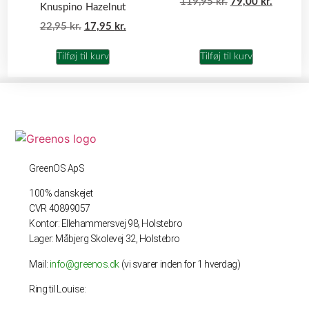
119,95
kr.
79,00
kr.
Knuspino Hazelnut
22,95
kr.
17,95
kr.
Tilføj til kurv
Tilføj til kurv
GreenOS ApS
100% danskejet
CVR 40899057
Kontor: Ellehammersvej 98, Holstebro
Lager: Måbjerg Skolevej 32, Holstebro
Mail:
info@greenos.dk
(vi svarer inden for 1 hverdag)
Ring til Louise: