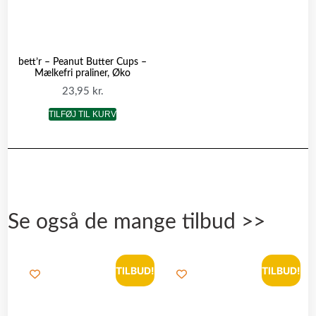
bett’r – Peanut Butter Cups –
Mælkefri praliner, Øko
23,95
kr.
TILFØJ TIL KURV
Se også de mange tilbud >>
TILBUD!
TILBUD!