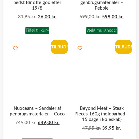
bedst før ofte god efter
genbrugsmaterialer –
19/8
Pebble
31,95
kr.
26,00
kr.
699,00
kr.
599,00
kr.
Tilføj til kurv
Vælg muligheder
TILBUD!
TILBUD!
Nuoceans – Sandaler af
Beyond Meat – Steak
genbrugsmaterialer – Coco
Pieces 160g (holdbarhed –
15 dage i køleskab)
749,00
kr.
649,00
kr.
47,95
kr.
39,95
kr.