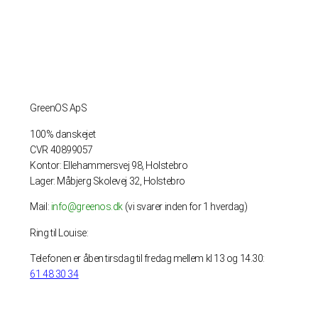
GreenOS ApS
100% danskejet
CVR 40899057
Kontor: Ellehammersvej 98, Holstebro
Lager: Måbjerg Skolevej 32, Holstebro
Mail:
info@greenos.dk
(vi svarer inden for 1 hverdag)
Ring til Louise:
Telefonen er åben tirsdag til fredag mellem kl 13 og 14.30:
61 48 30 34