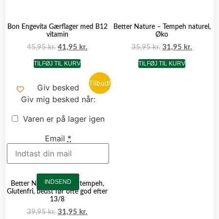
Bon Engevita Gærflager med B12
Better Nature – Tempeh naturel,
vitamin
Øko
45,95
kr.
41,95
kr.
35,95
kr.
31,95
kr.
TILFØJ TIL KURV
TILFØJ TIL KURV
Tilbud!
Giv besked
Giv mig besked når:
Varen er på lager igen
Email
*
INDSEND
Better Nature – Røget tempeh,
Glutenfri, bedst før ofte god efter
13/8
39,95
kr.
31,95
kr.