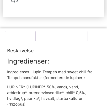
4/3
Beskrivelse
Yderligere information
Beskrivelse
Ingredienser:
Ingredienser i lupin Tempeh med sweet chili fra
Tempehmanufaktur (fermenterede lupiner):
LUPINER* (LUPINER* 50%, vand), vand,
æblesirup*, brændevinseddike*, chili* 0,5%,
hvidløg*, paprika*, havsalt, starterkulturer
(rhizopus)