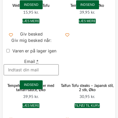
INDSEND
INDSEND
Well Well – Røget Tofu
Tempeh naturel, Øko
15,95
kr.
39,95
kr.
LÆS MERE
LÆS MERE
Giv besked
Giv mig besked når:
Varen er på lager igen
Email
*
INDSEND
Tempeh af sorte bønner med
Taifun Tofu steaks – Japansk stil,
tamari-sauce, Øko
2 stk, Øko
39,95
kr.
30,95
kr.
LÆS MERE
TILFØJ TIL KURV