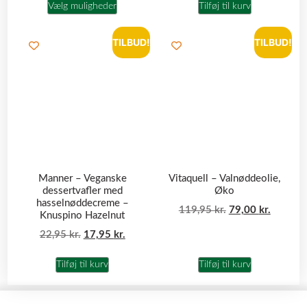
Vælg muligheder
Tilføj til kurv
TILBUD!
TILBUD!
Manner – Veganske
Vitaquell – Valnøddeolie,
dessertvafler med
Øko
hasselnøddecreme –
119,95
kr.
79,00
kr.
Knuspino Hazelnut
22,95
kr.
17,95
kr.
Tilføj til kurv
Tilføj til kurv