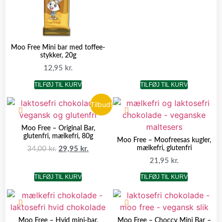
Moo Free Mini bar med toffee-
stykker, 20g
12,95
kr.
TILFØJ TIL KURV
TILFØJ TIL KURV
Tilbud!
Moo Free – Original Bar,
glutenfri, mælkefri, 80g
Moo Free – Moofreesas kugler,
mælkefri, glutenfri
34,00
kr.
29,95
kr.
21,95
kr.
TILFØJ TIL KURV
TILFØJ TIL KURV
Moo Free – Hvid mini-bar,
Moo Free – Choccy Mini Bar –