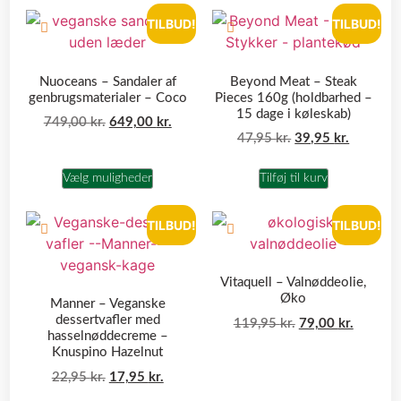
TILBUD!
TILBUD!
Nuoceans – Sandaler af
Beyond Meat – Steak
genbrugsmaterialer – Coco
Pieces 160g (holdbarhed –
15 dage i køleskab)
749,00
kr.
649,00
kr.
47,95
kr.
39,95
kr.
Vælg muligheder
Tilføj til kurv
TILBUD!
TILBUD!
Vitaquell – Valnøddeolie,
Øko
Manner – Veganske
dessertvafler med
119,95
kr.
79,00
kr.
hasselnøddecreme –
Knuspino Hazelnut
22,95
kr.
17,95
kr.