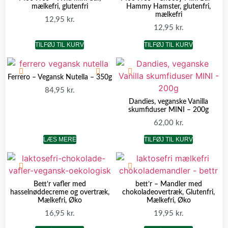
mælkefri, glutenfri
Hammy Hamster, glutenfri,
mælkefri
12,95
kr.
12,95
kr.
TILFØJ TIL KURV
TILFØJ TIL KURV
Ferrero – Vegansk Nutella – 350g
84,95
kr.
Dandies, veganske Vanilla
skumfiduser MINI – 200g
62,00
kr.
LÆS MERE
TILFØJ TIL KURV
Bett’r vafler med
bett’r – Mandler med
hasselnøddecreme og overtræk,
chokoladeovertræk, Glutenfri,
Mælkefri, Øko
Mælkefri, Øko
16,95
kr.
19,95
kr.