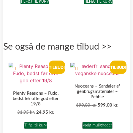
TILFØJ TIL KURV
TILFØJ TIL KURV
Se også de mange tilbud >>
TILBUD!
TILBUD!
Nuoceans – Sandaler af
genbrugsmaterialer –
Plenty Reasons – Fudo,
Pebble
bedst før ofte god efter
19/8
699,00
kr.
599,00
kr.
31,95
kr.
24,95
kr.
Tilføj til kurv
Vælg muligheder