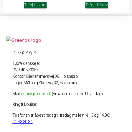
Tilføj til kurv
Tilføj til kurv
GreenOS ApS
100% danskejet
CVR 40899057
Kontor: Ellehammersvej 98, Holstebro
Lager: Måbjerg Skolevej 32, Holstebro
Mail:
info@greenos.dk
(vi svarer inden for 1 hverdag)
Ring til Louise:
Telefonen er åben tirsdag til fredag mellem kl 13 og 14.30:
61 48 30 34