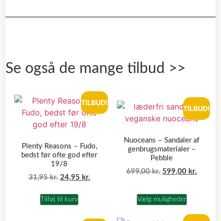
Se også de mange tilbud >>
TILBUD!
TILBUD!
Nuoceans – Sandaler af
Plenty Reasons – Fudo,
genbrugsmaterialer –
bedst før ofte god efter
Pebble
19/8
699,00
kr.
599,00
kr.
31,95
kr.
24,95
kr.
Tilføj til kurv
Vælg muligheder