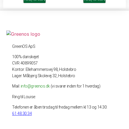
GreenOS ApS
100% danskejet
CVR 40899057
Kontor: Ellehammersvej 98, Holstebro
Lager: Måbjerg Skolevej 32, Holstebro
Mail:
info@greenos.dk
(vi svarer inden for 1 hverdag)
Ring til Louise:
Telefonen er åben tirsdag til fredag mellem kl 13 og 14.30:
61 48 30 34