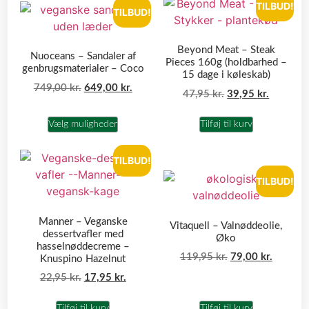
TILBUD!
TILBUD!
Beyond Meat – Steak
Nuoceans – Sandaler af
Pieces 160g (holdbarhed –
genbrugsmaterialer – Coco
15 dage i køleskab)
749,00
kr.
649,00
kr.
47,95
kr.
39,95
kr.
Vælg muligheder
Tilføj til kurv
TILBUD!
TILBUD!
Manner – Veganske
Vitaquell – Valnøddeolie,
dessertvafler med
Øko
hasselnøddecreme –
119,95
kr.
79,00
kr.
Knuspino Hazelnut
22,95
kr.
17,95
kr.
Tilføj til kurv
Tilføj til kurv