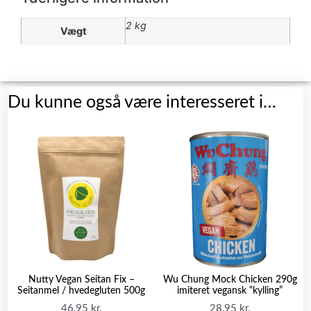
2 kg
Vægt
Du kunne også være interesseret i…
Nutty Vegan Seitan Fix –
Wu Chung Mock Chicken 290g
Seitanmel / hvedegluten 500g
imiteret vegansk “kylling”
46,95
kr.
28,95
kr.