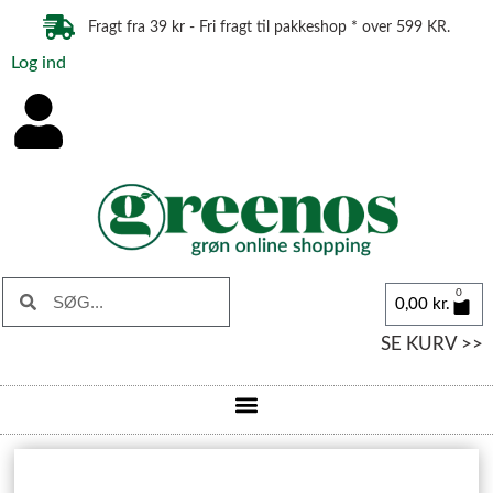
Fragt fra 39 kr - Fri fragt til pakkeshop * over 599 KR.
Log ind
0
0,00
kr.
SE KURV >>