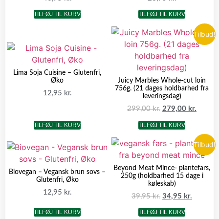
TILFØJ TIL KURV
TILFØJ TIL KURV
Tilbud!
Lima Soja Cuisine – Glutenfri,
Øko
Juicy Marbles Whole-cut loin
756g. (21 dages holdbarhed fra
12,95
kr.
leveringsdag)
299,00
kr.
279,00
kr.
TILFØJ TIL KURV
TILFØJ TIL KURV
Tilbud!
Beyond Meat Mince- plantefars,
Biovegan – Vegansk brun sovs –
250g (holdbarhed 15 dage i
Glutenfri, Øko
køleskab)
12,95
kr.
39,95
kr.
34,95
kr.
TILFØJ TIL KURV
TILFØJ TIL KURV