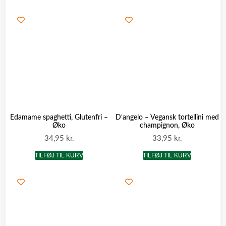
Edamame spaghetti, Glutenfri –
D’angelo – Vegansk tortellini med
Øko
champignon, Øko
34,95
kr.
33,95
kr.
TILFØJ TIL KURV
TILFØJ TIL KURV