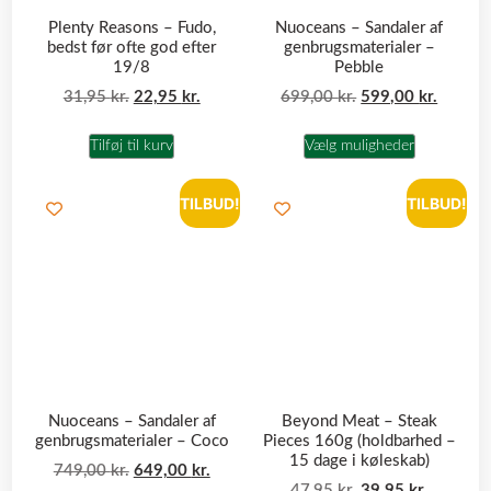
Plenty Reasons – Fudo,
Nuoceans – Sandaler af
bedst før ofte god efter
genbrugsmaterialer –
19/8
Pebble
31,95
kr.
22,95
kr.
699,00
kr.
599,00
kr.
Tilføj til kurv
Vælg muligheder
TILBUD!
TILBUD!
Nuoceans – Sandaler af
Beyond Meat – Steak
genbrugsmaterialer – Coco
Pieces 160g (holdbarhed –
15 dage i køleskab)
749,00
kr.
649,00
kr.
47,95
kr.
39,95
kr.