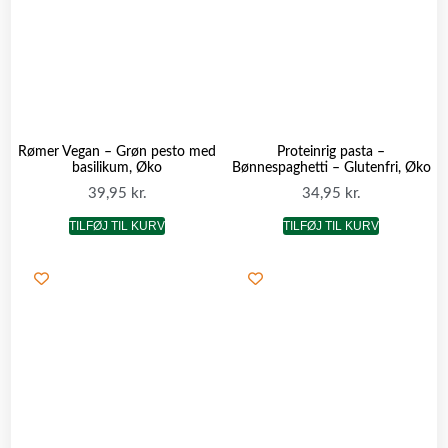
Rømer Vegan – Grøn pesto med
Proteinrig pasta –
basilikum, Øko
Bønnespaghetti – Glutenfri, Øko
39,95
kr.
34,95
kr.
TILFØJ TIL KURV
TILFØJ TIL KURV