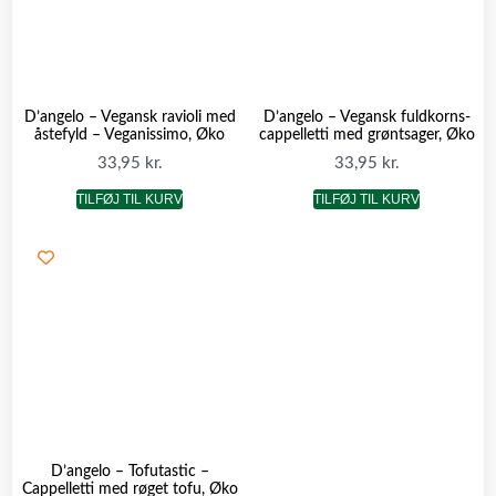
D’angelo – Vegansk ravioli med
D’angelo – Vegansk fuldkorns-
åstefyld – Veganissimo, Øko
cappelletti med grøntsager, Øko
33,95
kr.
33,95
kr.
TILFØJ TIL KURV
TILFØJ TIL KURV
D’angelo – Tofutastic –
Cappelletti med røget tofu, Øko