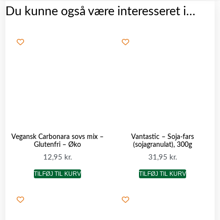
Du kunne også være interesseret i…
Vegansk Carbonara sovs mix –
Vantastic – Soja-fars
Glutenfri – Øko
(sojagranulat), 300g
12,95
kr.
31,95
kr.
TILFØJ TIL KURV
TILFØJ TIL KURV