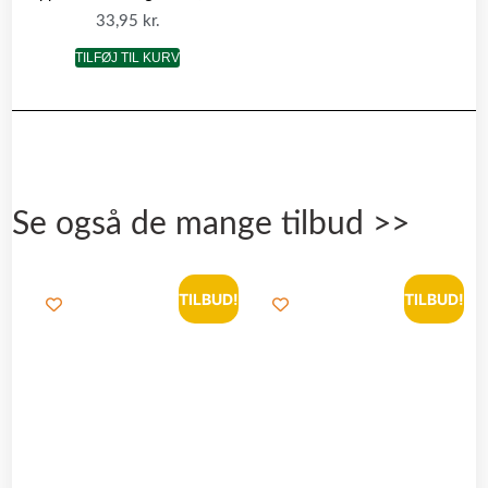
33,95
kr.
TILFØJ TIL KURV
Se også de mange tilbud >>
TILBUD!
TILBUD!