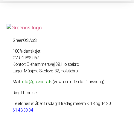
GreenOS ApS
100% danskejet
CVR 40899057
Kontor: Ellehammersvej 98, Holstebro
Lager: Måbjerg Skolevej 32, Holstebro
Mail:
info@greenos.dk
(vi svarer inden for 1 hverdag)
Ring til Louise:
Telefonen er åben tirsdag til fredag mellem kl 13 og 14.30:
61 48 30 34