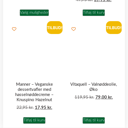
Vælg muligheder
Tilføj til kurv
TILBUD!
TILBUD!
Manner – Veganske
Vitaquell – Valnøddeolie,
dessertvafler med
Øko
hasselnøddecreme –
119,95
kr.
79,00
kr.
Knuspino Hazelnut
22,95
kr.
17,95
kr.
Tilføj til kurv
Tilføj til kurv