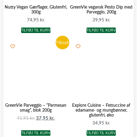
Nutty Vegan Gærflager, Glutenfri,
GreenVie vegansk Pesto Dip med
300g
Parveggio, 200g
74,95
kr.
39,95
kr.
TILFØJ TIL KURV
TILFØJ TIL KURV
Tilbud!
GreenVie Parveggio – “Parmesan
Explore Cuisine – Fettuccine af
smag”, blok 200g
edamame- og mungbønner,
glutenfri, øko
41,95
kr.
37,95
kr.
34,95
kr.
TILFØJ TIL KURV
TILFØJ TIL KURV