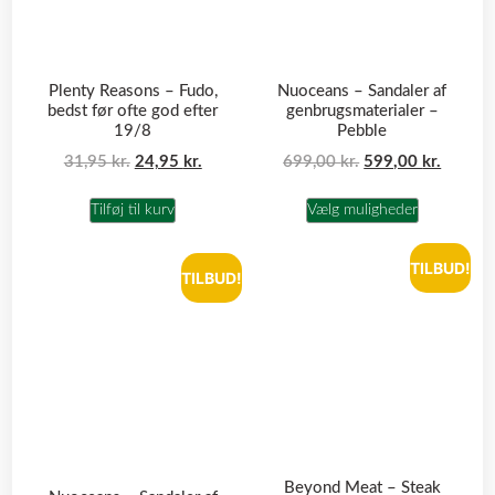
Plenty Reasons – Fudo,
Nuoceans – Sandaler af
bedst før ofte god efter
genbrugsmaterialer –
19/8
Pebble
31,95
kr.
24,95
kr.
699,00
kr.
599,00
kr.
Tilføj til kurv
Vælg muligheder
TILBUD!
TILBUD!
Beyond Meat – Steak