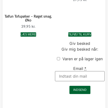
Taifun Tofupølser – Røget smag,
Øko
39,95
kr.
LÆS MERE
TILFØJ TIL KURV
Giv besked
Giv mig besked når:
Varen er på lager igen
Email
*
INDSEND