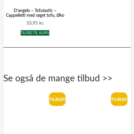
D’angelo – Tofutastic –
Cappelletti med røget tofu, Øko
33,95
kr.
TILFØJ TIL KURV
Se også de mange tilbud >>
TILBUD!
TILBUD!