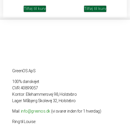
Tilføj til kurv
Tilføj til kurv
GreenOS ApS
100% danskejet
CVR 40899057
Kontor: Ellehammersvej 98, Holstebro
Lager: Måbjerg Skolevej 32, Holstebro
Mail:
info@greenos.dk
(vi svarer inden for 1 hverdag)
Ring til Louise: