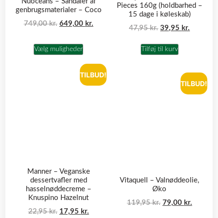
Nuoceans – Sandaler af
Pieces 160g (holdbarhed –
genbrugsmaterialer – Coco
15 dage i køleskab)
749,00
kr.
649,00
kr.
47,95
kr.
39,95
kr.
Vælg muligheder
Tilføj til kurv
TILBUD!
TILBUD!
Manner – Veganske
dessertvafler med
Vitaquell – Valnøddeolie,
hasselnøddecreme –
Øko
Knuspino Hazelnut
119,95
kr.
79,00
kr.
22,95
kr.
17,95
kr.