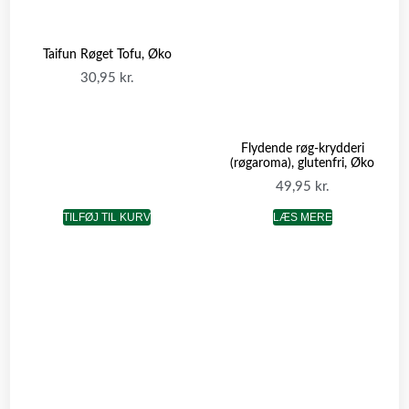
Taifun Røget Tofu, Øko
30,95
kr.
Flydende røg-krydderi
(røgaroma), glutenfri, Øko
49,95
kr.
TILFØJ TIL KURV
LÆS MERE