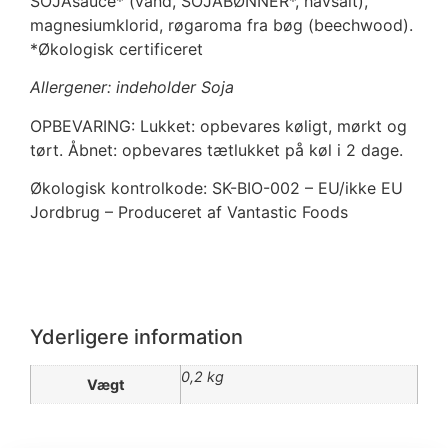
SOJAsauce* (vand, SOJABØNNER*, havsalt),
magnesiumklorid, røgaroma fra bøg (beechwood).
*Økologisk certificeret
Allergener: indeholder Soja
OPBEVARING: Lukket: opbevares køligt, mørkt og
tørt. Åbnet: opbevares tætlukket på køl i 2 dage.
Økologisk kontrolkode: SK-BIO-002 – EU/ikke EU
Jordbrug – Produceret af Vantastic Foods
Yderligere information
0,2 kg
Vægt