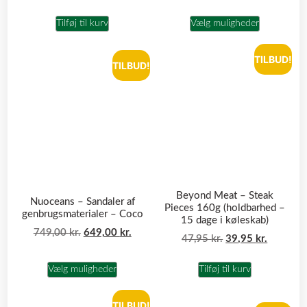
Tilføj til kurv
Vælg muligheder
TILBUD!
TILBUD!
Beyond Meat – Steak
Nuoceans – Sandaler af
Pieces 160g (holdbarhed –
genbrugsmaterialer – Coco
15 dage i køleskab)
749,00
kr.
649,00
kr.
47,95
kr.
39,95
kr.
Vælg muligheder
Tilføj til kurv
TILBUD!