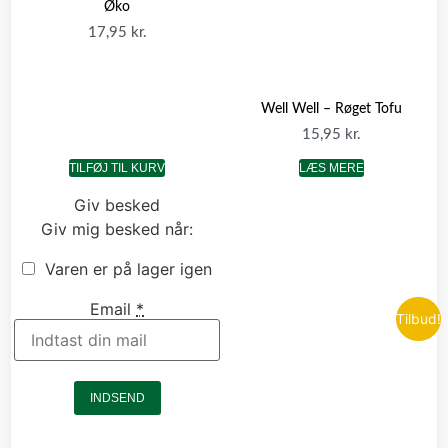
Øko
17,95
kr.
Well Well – Røget Tofu
15,95
kr.
TILFØJ TIL KURV
LÆS MERE
Giv besked
Giv mig besked når:
Varen er på lager igen
Email
*
Tilbud!
INDSEND