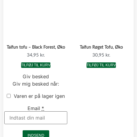
Taifun tofu – Black Forest, Øko
Taifun Røget Tofu, Øko
34,95
kr.
30,95
kr.
TILFØJ TIL KURV
TILFØJ TIL KURV
Giv besked
Giv mig besked når:
Varen er på lager igen
Email
*
INDSEND