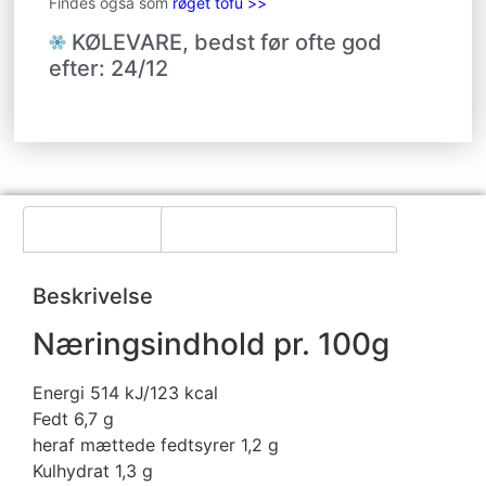
Findes også som
røget tofu >>
KØLEVARE, bedst før ofte god
efter: 24/12
Beskrivelse
Yderligere information
Beskrivelse
Næringsindhold pr. 100g
Energi 514 kJ/123 kcal
Fedt 6,7 g
heraf mættede fedtsyrer 1,2 g
Kulhydrat 1,3 g