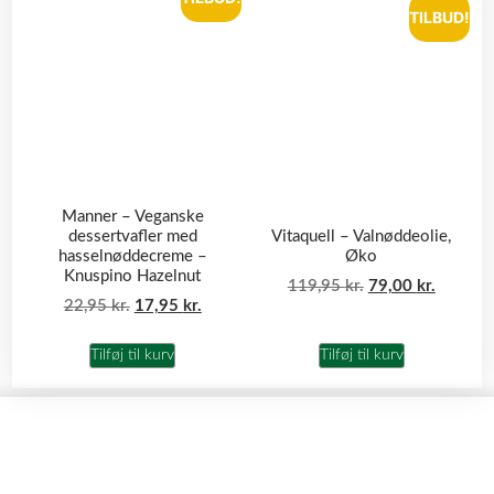
TILBUD!
Manner – Veganske
dessertvafler med
Vitaquell – Valnøddeolie,
hasselnøddecreme –
Øko
Knuspino Hazelnut
119,95
kr.
79,00
kr.
22,95
kr.
17,95
kr.
Tilføj til kurv
Tilføj til kurv