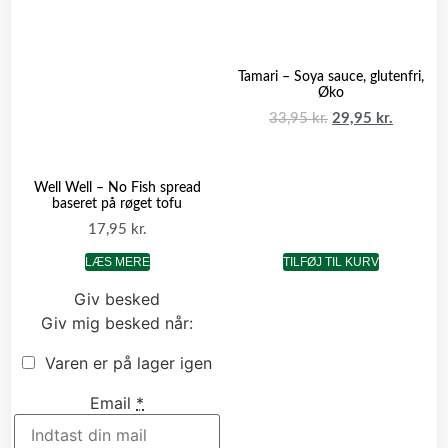
Tamari – Soya sauce, glutenfri,
Øko
33,95
kr.
29,95
kr.
Well Well – No Fish spread
baseret på røget tofu
17,95
kr.
LÆS MERE
TILFØJ TIL KURV
Giv besked
Giv mig besked når:
Varen er på lager igen
Email
*