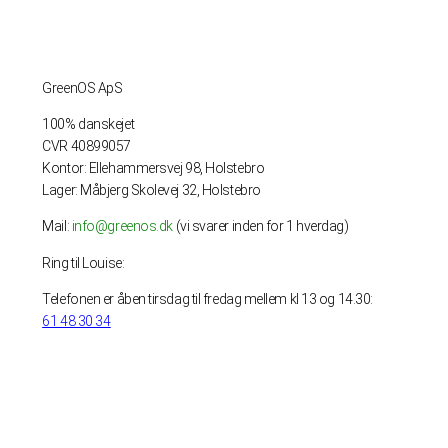
GreenOS ApS
100% danskejet
CVR 40899057
Kontor: Ellehammersvej 98, Holstebro
Lager: Måbjerg Skolevej 32, Holstebro
Mail:
info@greenos.dk
(vi svarer inden for 1 hverdag)
Ring til Louise:
Telefonen er åben tirsdag til fredag mellem kl 13 og 14.30:
61 48 30 34