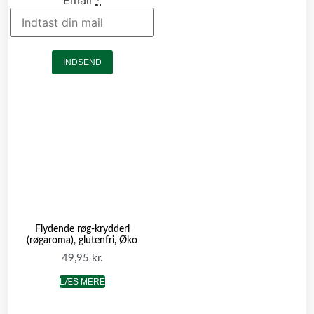
Email
*
INDSEND
Flydende røg-krydderi
(røgaroma), glutenfri, Øko
49,95
kr.
LÆS MERE