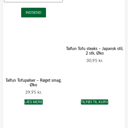
INDSEND
Taifun Tofu steaks – Japansk stil,
2 stk, Øko
30,95
kr.
Taifun Tofupølser – Røget smag,
Øko
39,95
kr.
LÆS MERE
TILFØJ TIL KURV