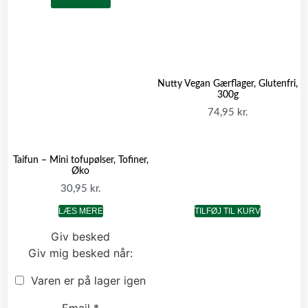
Nutty Vegan Gærflager, Glutenfri,
300g
74,95
kr.
Taifun – Mini tofupølser, Tofiner,
Øko
30,95
kr.
LÆS MERE
TILFØJ TIL KURV
Giv besked
Giv mig besked når:
Varen er på lager igen