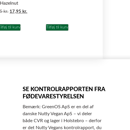
Hazelnut
95
kr.
17,95
kr.
ilføj til kurv
Tilføj til kurv
SE KONTROLRAPPORTEN FRA
FØDEVARESTYRELSEN
Bemærk: GreenOS ApS er en del af
danske Nutty Vegan ApS – vi deler
både CVR og lager i Holstebro – derfor
er det Nutty Vegans kontrolrapport, du