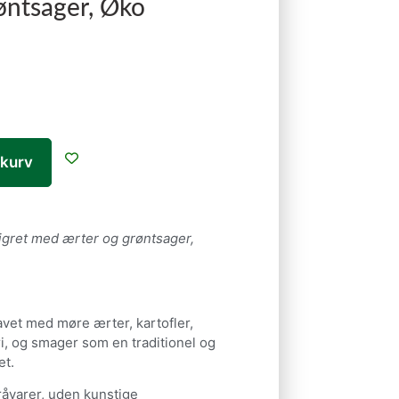
øntsager, Øko
l kurv
gret med ærter og grøntsager,
avet med møre ærter, kartofler,
i, og smager som en traditionel og
et.
råvarer, uden kunstige