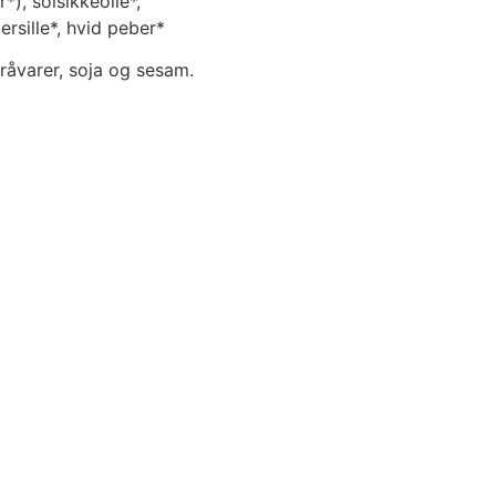
*), solsikkeolie*,
rsille*, hvid peber*
 råvarer, soja og sesam.