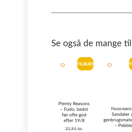
Se også de mange ti
TILBUD!
T
Plenty Reasons
Nuoceans
– Fudo, bedst
Sandaler 
før ofte god
genbrugsmate
efter 19/8
– Pebbl
31,95
kr.