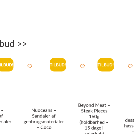
lbud >>
ILBUD!
TILBUD!
TILBUD!
Beyond Meat –
 –
Nuoceans –
Steak Pieces
af
Sandaler af
160g
dess
rialer
genbrugsmaterialer
(holdbarhed –
hass
e
– Coco
15 dage i
–
køleskab)