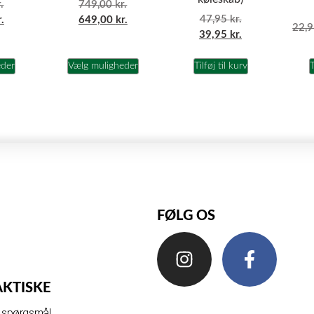
.
749,00
kr.
47,95
kr.
r.
649,00
kr.
22,
39,95
kr.
eder
Vælg muligheder
Tilføj til kurv
T
FØLG OS
AKTISKE
de spørgsmål