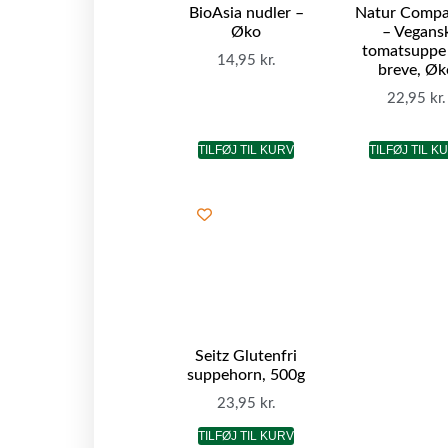
BioAsia nudler –
Natur Compa
Øko
– Vegans
tomatsuppe 
14,95
kr.
breve, Øk
22,95
kr.
TILFØJ TIL KURV
TILFØJ TIL K
Seitz Glutenfri
suppehorn, 500g
23,95
kr.
TILFØJ TIL KURV