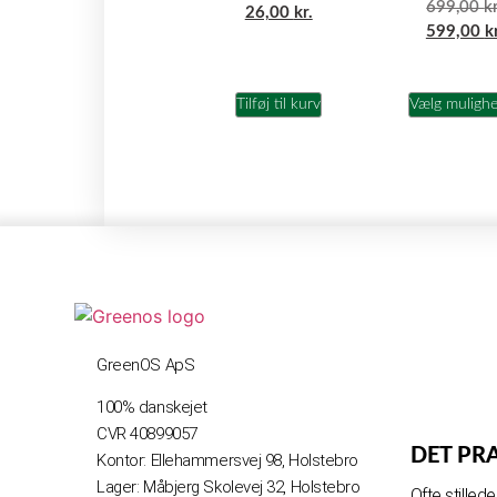
699,00
kr
26,00
kr.
599,00
k
Tilføj til kurv
Vælg muligh
GreenOS ApS
100% danskejet
CVR 40899057
DET PR
Kontor: Ellehammersvej 98, Holstebro
Lager: Måbjerg Skolevej 32, Holstebro
Ofte stille