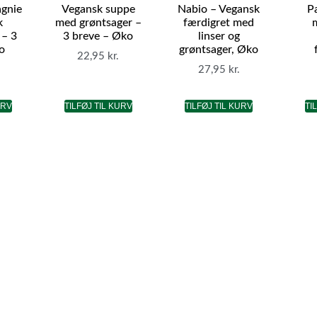
gnie
Vegansk suppe
Nabio – Vegansk
P
k
med grøntsager –
færdigret med
– 3
3 breve – Øko
linser og
o
grøntsager, Øko
22,95
kr.
27,95
kr.
URV
TILFØJ TIL KURV
TILFØJ TIL KURV
TI