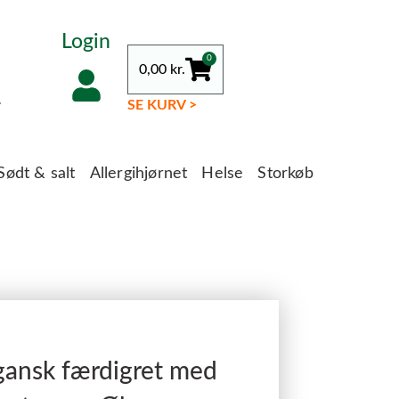
Login
0
0,00
kr.
.
SE KURV >
Sødt & salt
Allergihjørnet
Helse
Storkøb
gansk færdigret med