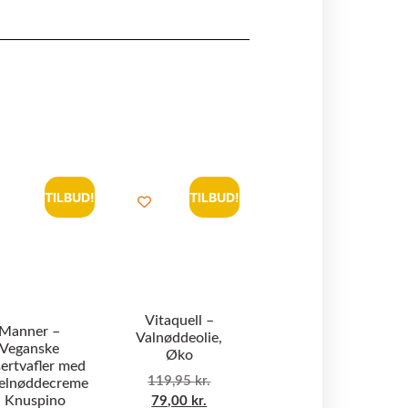
TILBUD!
TILBUD!
Vitaquell –
Manner –
Valnøddeolie,
Veganske
Øko
ertvafler med
119,95
kr.
elnøddecreme
 Knuspino
79,00
kr.