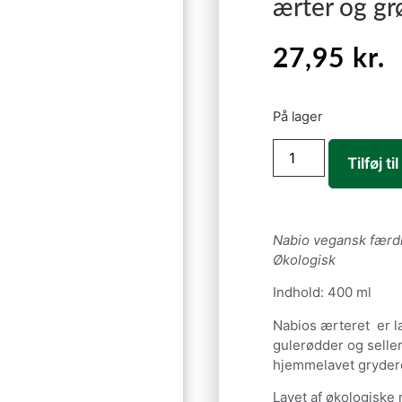
ærter og gr
27,95
kr.
På lager
Tilføj ti
Nabio vegansk færdi
Økologisk
Indhold: 400 ml
Nabios ærteret er l
gulerødder og seller
hjemmelavet gryder
Lavet af økologiske 