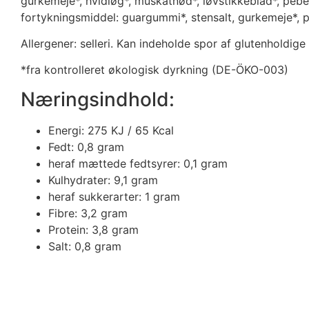
gurkemeje*, hvidløg*, muskatnød*, løvstikkeblad*, peber
fortykningsmiddel: guargummi*, stensalt, gurkemeje*, pe
Allergener: selleri. Kan indeholde spor af glutenholdige
*fra kontrolleret økologisk dyrkning (DE-ÖKO-003)
Næringsindhold:
Energi: 275 KJ / 65 Kcal
Fedt: 0,8 gram
heraf mættede fedtsyrer: 0,1 gram
Kulhydrater: 9,1 gram
heraf sukkerarter: 1 gram
Fibre: 3,2 gram
Protein: 3,8 gram
Salt: 0,8 gram