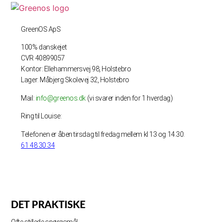
GreenOS ApS
100% danskejet
CVR 40899057
Kontor: Ellehammersvej 98, Holstebro
Lager: Måbjerg Skolevej 32, Holstebro
Mail:
info@greenos.dk
(vi svarer inden for 1 hverdag)
Ring til Louise:
Telefonen er åben tirsdag til fredag mellem kl 13 og 14.30:
61 48 30 34
DET PRAKTISKE