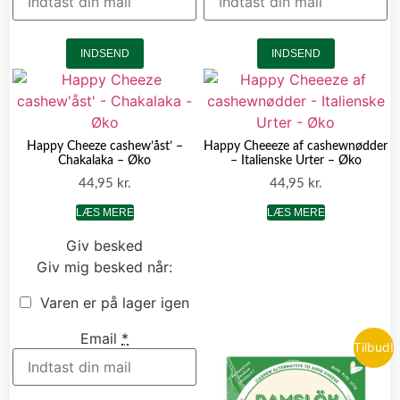
INDSEND
INDSEND
Happy Cheeze cashew’åst’ –
Happy Cheeeze af cashewnødder
Chakalaka – Øko
– Italienske Urter – Øko
44,95
kr.
44,95
kr.
LÆS MERE
LÆS MERE
Giv besked
Giv mig besked når:
Varen er på lager igen
Email
*
Tilbud!