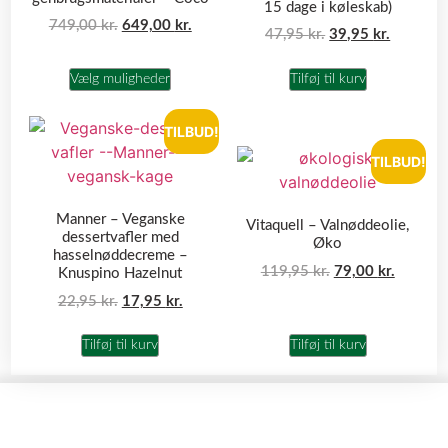
15 dage i køleskab)
749,00
kr.
649,00
kr.
47,95
kr.
39,95
kr.
Vælg muligheder
Tilføj til kurv
TILBUD!
TILBUD!
Manner – Veganske
Vitaquell – Valnøddeolie,
dessertvafler med
Øko
hasselnøddecreme –
119,95
kr.
79,00
kr.
Knuspino Hazelnut
22,95
kr.
17,95
kr.
Tilføj til kurv
Tilføj til kurv