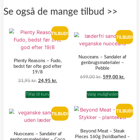
Se også de mange tilbud >>
TILBUD!
TILBUD!
Nuoceans – Sandaler af
Plenty Reasons – Fudo,
genbrugsmaterialer –
bedst før ofte god efter
Pebble
19/8
699,00
kr.
599,00
kr.
31,95
kr.
24,95
kr.
Tilføj til kurv
Vælg muligheder
TILBUD!
TILBUD!
Beyond Meat – Steak
Nuoceans – Sandaler af
Pieces 160g (holdbarhed –
genbrugsmaterialer – Coco