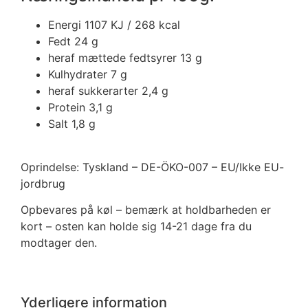
Energi 1107
KJ / 268 kcal
Fedt 24
g
heraf mættede fedtsyrer 13
g
Kulhydrater 7
g
heraf sukkerarter 2,4
g
Protein 3,1
g
Salt 1,8
g
Oprindelse: Tyskland – DE-ÖKO-007 – EU/Ikke EU-
jordbrug
Opbevares på køl – bemærk at holdbarheden er
kort – osten kan holde sig 14-21 dage fra du
modtager den.
Yderligere information