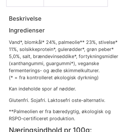
Beskrivelse
Yderligere information
Beskrivelse
Ingredienser
Vand*, blomkål* 24%, palmeolie** 23%, stivelse*
11%, solsikkeprotein*, gulerødder*, grøn peber*
5,0%, salt, brændevinseddike*, fortykningsmidler
(xanthangummi, guargummi*), veganske
fermenterings- og ædle skimmelkulturer.
(* = fra kontrolleret økologisk dyrkning)
Kan indeholde spor af nødder.
Glutenfri. Sojafri. Laktosefri oste-alternativ.
**Palmeolien er fra bæredygtig, økologisk og
RSPO-certificeret produktion.
Næringsindhold pr 100g: