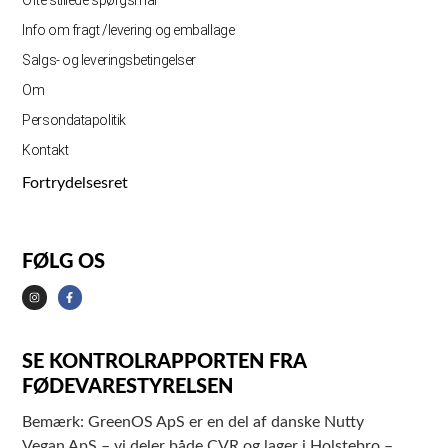
Ofte stillede spørgsmål
Info om fragt /levering og emballage
Salgs- og leveringsbetingelser
Om
Persondatapolitik
Kontakt
Fortrydelsesret
FØLG OS
SE KONTROLRAPPORTEN FRA
FØDEVARESTYRELSEN
Bemærk: GreenOS ApS er en del af danske Nutty
Vegan ApS – vi deler både CVR og lager i Holstebro –