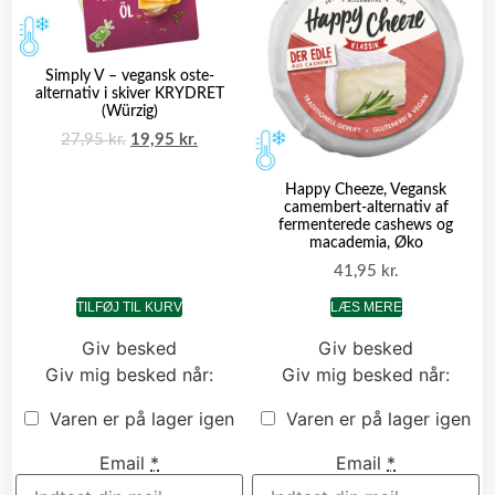
Simply V – vegansk oste-
alternativ i skiver KRYDRET
(Würzig)
27,95
kr.
19,95
kr.
Happy Cheeze, Vegansk
camembert-alternativ af
fermenterede cashews og
macademia, Øko
41,95
kr.
TILFØJ TIL KURV
LÆS MERE
Giv besked
Giv besked
Giv mig besked når:
Giv mig besked når:
Varen er på lager igen
Varen er på lager igen
Email
*
Email
*