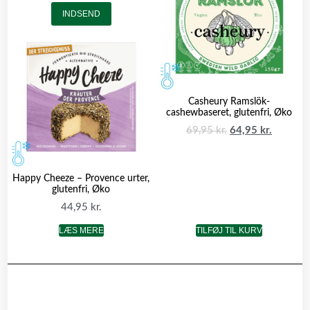
INDSEND
Casheury Ramslök-
cashewbaseret, glutenfri, Øko
69,95
kr.
64,95
kr.
Happy Cheeze – Provence urter,
glutenfri, Øko
44,95
kr.
LÆS MERE
TILFØJ TIL KURV