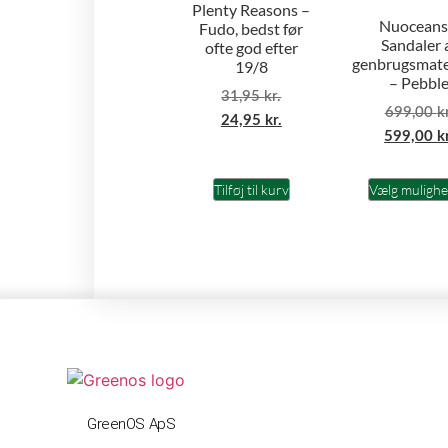
Plenty Reasons –
Nuoceans
Fudo, bedst før
Sandaler 
ofte god efter
genbrugsmate
19/8
– Pebbl
31,95
kr.
699,00
k
24,95
kr.
599,00
k
Tilføj til kurv
Vælg muligh
GreenOS ApS