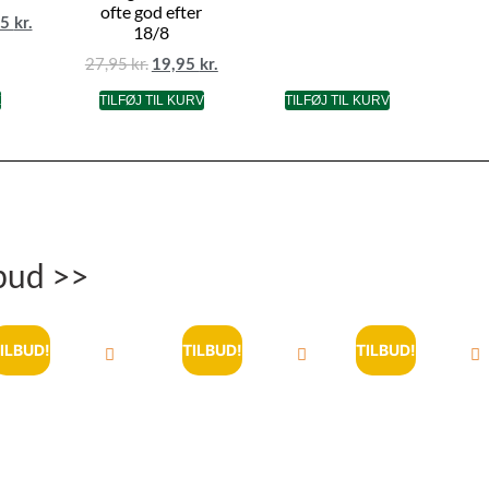
ofte god efter
95
kr.
18/8
27,95
kr.
19,95
kr.
E
TILFØJ TIL KURV
TILFØJ TIL KURV
bud >>
ILBUD!
TILBUD!
TILBUD!