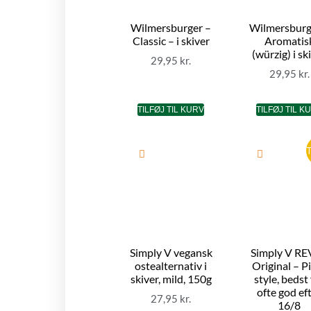
Wilmersburger –
Wilmersburg
Classic – i skiver
Aromatis
(würzig) i sk
29,95
kr.
29,95
kr.
TILFØJ TIL KURV
TILFØJ TIL K
T
Simply V vegansk
Simply V R
ostealternativ i
Original – P
skiver, mild, 150g
style, bedst
ofte god ef
27,95
kr.
16/8