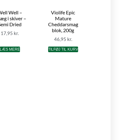
ell Well –
Violife Epic
æg i skiver –
Mature
Semi Dried
Cheddarsmag
blok, 200g
17,95
kr.
46,95
kr.
LÆS MERE
TILFØJ TIL KURV