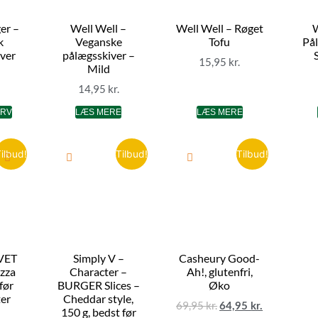
er –
Well Well –
Well Well – Røget
W
k
Veganske
Tofu
Pål
iver
pålægsskiver –
15,95
kr.
Mild
14,95
kr.
URV
LÆS MERE
LÆS MERE
ilbud!
Tilbud!
Tilbud!
EVET
Simply V –
Casheury Good-
izza
Character –
Ah!, glutenfri,
 før
BURGER Slices –
Øko
ter
Cheddar style,
69,95
kr.
64,95
kr.
150 g, bedst før