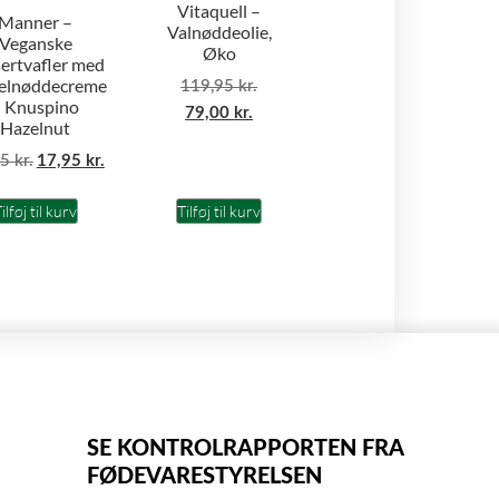
Vitaquell –
Manner –
Valnøddeolie,
Veganske
Øko
ertvafler med
elnøddecreme
119,95
kr.
– Knuspino
79,00
kr.
Hazelnut
95
kr.
17,95
kr.
ilføj til kurv
Tilføj til kurv
SE KONTROLRAPPORTEN FRA
FØDEVARESTYRELSEN