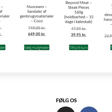
Beyond Meat –
 –
Nuoceans –
Steak Pieces
af
Sandaler af
160g
dess
rialer
genbrugsmaterialer
(holdbarhed – 15
hass
e
– Coco
dage i køleskab)
r.
749,00
kr.
47,95
kr.
r.
649,00
kr.
39,95
kr.
22,
eder
Vælg muligheder
Tilføj til kurv
T
FØLG OS