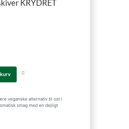
i skiver KRYDRET
l kurv
e veganske alternativ til ost i
romatisk smag med en dejligt