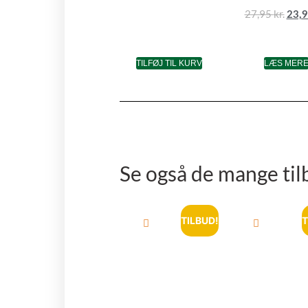
27,95
kr.
23,
TILFØJ TIL KURV
LÆS MER
Se også de mange til
TILBUD!
T