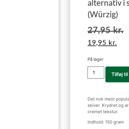
alternativ 
(Würzig)
27,95
kr.
19,95
kr.
På lager
Tilføj ti
Det nok mest populær
skiver. Krydret og a
cremet tekstur.
Indhold: 150 gram