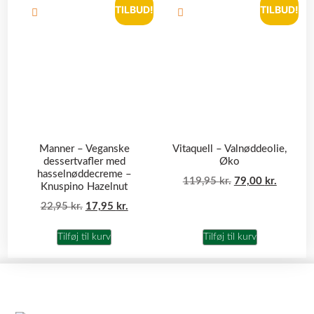
TILBUD!
TILBUD!
Manner – Veganske
Vitaquell – Valnøddeolie,
dessertvafler med
Øko
hasselnøddecreme –
119,95
kr.
79,00
kr.
Knuspino Hazelnut
22,95
kr.
17,95
kr.
Tilføj til kurv
Tilføj til kurv