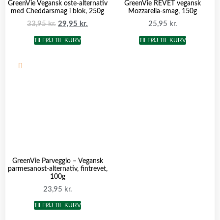
GreenVie Vegansk oste-alternativ
GreenVie REVET vegansk
med Cheddarsmag i blok, 250g
Mozzarella-smag, 150g
33,95
kr.
29,95
kr.
25,95
kr.
TILFØJ TIL KURV
TILFØJ TIL KURV
GreenVie Parveggio – Vegansk
parmesanost-alternativ, fintrevet,
100g
23,95
kr.
TILFØJ TIL KURV