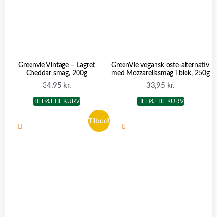
Greenvie Vintage – Lagret
GreenVie vegansk oste-alternativ
Cheddar smag, 200g
med Mozzarellasmag i blok, 250g
34,95
kr.
33,95
kr.
TILFØJ TIL KURV
TILFØJ TIL KURV
Tilbud!