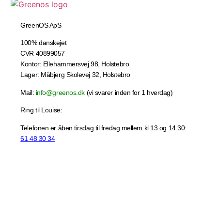
GreenOS ApS
100% danskejet
CVR 40899057
Kontor: Ellehammersvej 98, Holstebro
Lager: Måbjerg Skolevej 32, Holstebro
Mail:
info@greenos.dk
(vi svarer inden for 1 hverdag)
Ring til Louise:
Telefonen er åben tirsdag til fredag mellem kl 13 og 14.30:
61 48 30 34