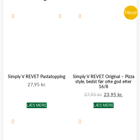
Tilbud!
Simply V REVET Pastatopping
Simply V REVET Original – Pizza
style, bedst før ofte god efter
27,95
kr.
16/8
27,95
kr.
23,95
kr.
LÆS MERE
LÆS MERE