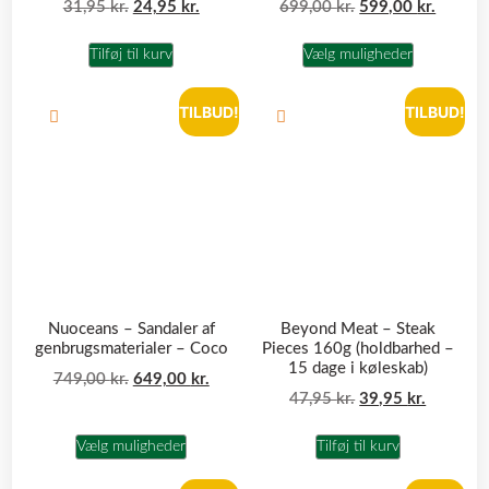
31,95
kr.
24,95
kr.
699,00
kr.
599,00
kr.
Tilføj til kurv
Vælg muligheder
TILBUD!
TILBUD!
Nuoceans – Sandaler af
Beyond Meat – Steak
genbrugsmaterialer – Coco
Pieces 160g (holdbarhed –
15 dage i køleskab)
749,00
kr.
649,00
kr.
47,95
kr.
39,95
kr.
Vælg muligheder
Tilføj til kurv