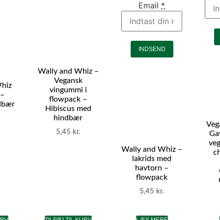
Email
*
INDSEND
Wally and Whiz –
Vegansk
Whiz
vingummi i
 –
flowpack –
dbær
Hibiscus med
hindbær
Veg
5,45
kr.
Ga
veg
Wally and Whiz –
c
lakrids med
havtorn –
flowpack
5,45
kr.
LÆS MERE
URV
TILFØJ TIL KURV