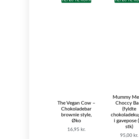
Mummy Me
The Vegan Cow –
Choccy Bal
Chokoladebar
(fyldte
brownie style,
chokoladekug
Øko
i gavepose 
stk)
16,95
kr.
95,00
kr.