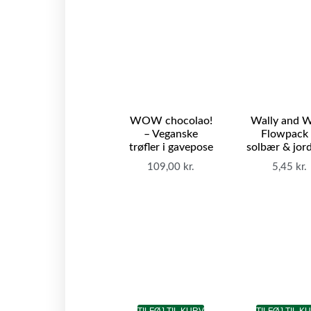
WOW chocolao!
Wally and 
– Veganske
Flowpack
trøfler i gavepose
solbær & jor
109,00
kr.
5,45
kr.
TILFØJ TIL KURV
TILFØJ TIL K