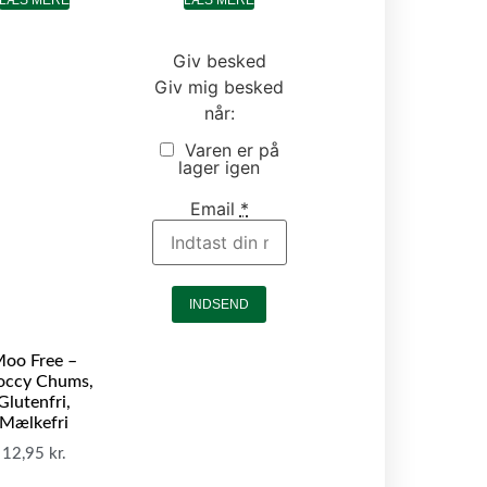
Giv besked
Giv mig besked
når:
Varen er på
lager igen
Email
*
INDSEND
oo Free –
occy Chums,
Glutenfri,
Mælkefri
12,95
kr.