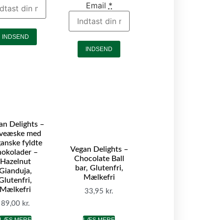
Email
*
INDSEND
INDSEND
an Delights –
veæske med
anske fyldte
Vegan Delights –
hokolader –
Chocolate Ball
Hazelnut
bar, Glutenfri,
Gianduja,
Mælkefri
Glutenfri,
Mælkefri
33,95
kr.
89,00
kr.
LÆS MERE
LÆS MERE