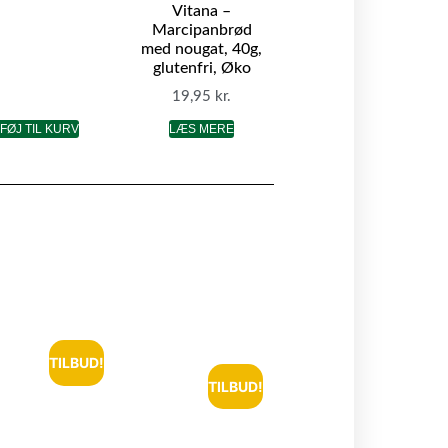
Vitana –
Marcipanbrød
med nougat, 40g,
glutenfri, Øko
19,95
kr.
LFØJ TIL KURV
LÆS MERE
TILBUD!
TILBUD!