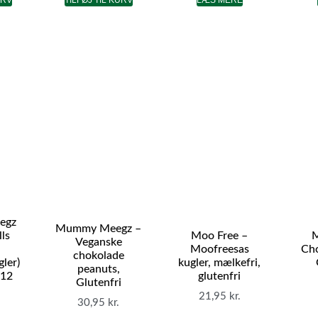
egz
Mummy Meegz –
ls
Moo Free –
M
Veganske
Moofreesas
Ch
chokolade
ler)
kugler, mælkefri,
peanuts,
(12
glutenfri
Glutenfri
21,95
kr.
30,95
kr.