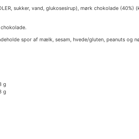
DLER, sukker, vand, glukosesirup), mørk chokolade (40%) 
 chokolade.
indeholde spor af mælk, sesam, hvede/gluten, peanuts og n
3 g
3 g