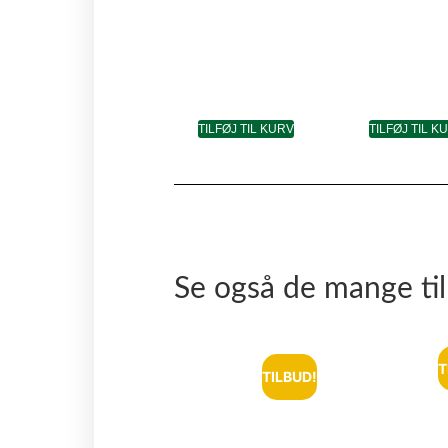
TILFØJ TIL KURV
TILFØJ TIL K
Se også de mange ti
T
TILBUD!