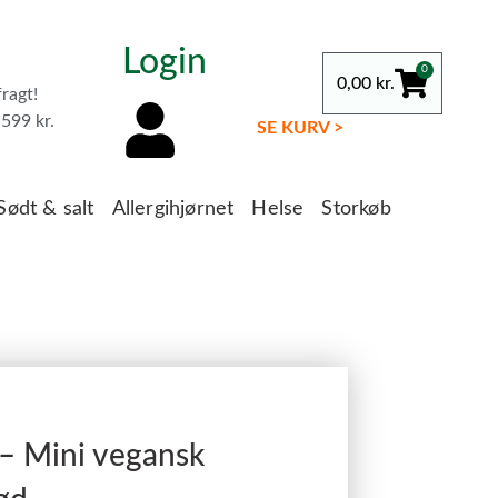
Login
0
0,00
kr.
fragt!
599 kr.
SE KURV >
Sødt & salt
Allergihjørnet
Helse
Storkøb
 – Mini vegansk