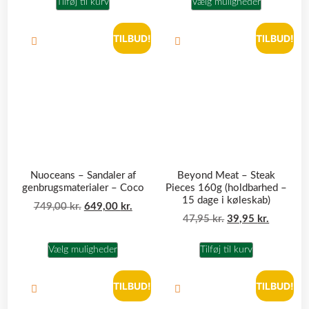
Tilføj til kurv
Vælg muligheder
TILBUD!
TILBUD!
Nuoceans – Sandaler af
Beyond Meat – Steak
genbrugsmaterialer – Coco
Pieces 160g (holdbarhed –
15 dage i køleskab)
749,00
kr.
649,00
kr.
47,95
kr.
39,95
kr.
Vælg muligheder
Tilføj til kurv
TILBUD!
TILBUD!