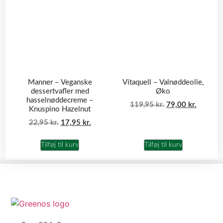
Manner – Veganske
Vitaquell – Valnøddeolie,
dessertvafler med
Øko
hasselnøddecreme –
119,95
kr.
79,00
kr.
Knuspino Hazelnut
22,95
kr.
17,95
kr.
Tilføj til kurv
Tilføj til kurv