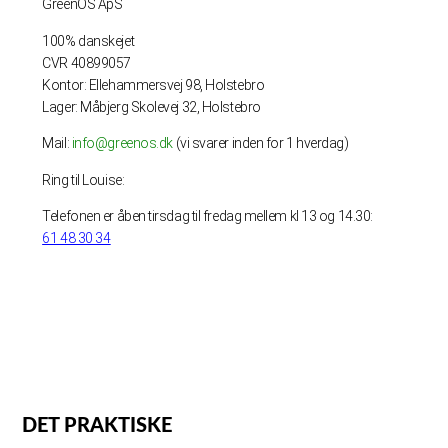
GreenOS ApS
100% danskejet
CVR 40899057
Kontor: Ellehammersvej 98, Holstebro
Lager: Måbjerg Skolevej 32, Holstebro
Mail:
info@greenos.dk
(vi svarer inden for 1 hverdag)
Ring til Louise:
Telefonen er åben tirsdag til fredag mellem kl 13 og 14.30:
61 48 30 34
DET PRAKTISKE