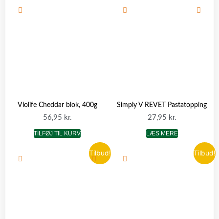
Violife Cheddar blok, 400g
Simply V REVET Pastatopping
56,95
kr.
27,95
kr.
TILFØJ TIL KURV
LÆS MERE
Tilbud!
Tilbud!