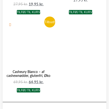
27,95
kr.
27,95
kr.
19,95
kr.
TILFØJ TIL KURV
TILFØJ TIL KURV
Tilbud!
Casheury Bianco – af
cashewnødder, glutenfri, Øko
69,95
kr.
64,95
kr.
TILFØJ TIL KURV