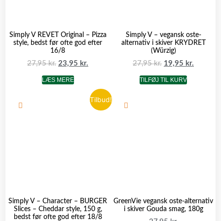
Simply V REVET Original – Pizza
Simply V – vegansk oste-
style, bedst før ofte god efter
alternativ i skiver KRYDRET
16/8
(Würzig)
27,95
kr.
23,95
kr.
27,95
kr.
19,95
kr.
LÆS MERE
TILFØJ TIL KURV
Tilbud!
Simply V – Character – BURGER
GreenVie vegansk oste-alternativ
Slices – Cheddar style, 150 g,
i skiver Gouda smag, 180g
bedst før ofte god efter 18/8