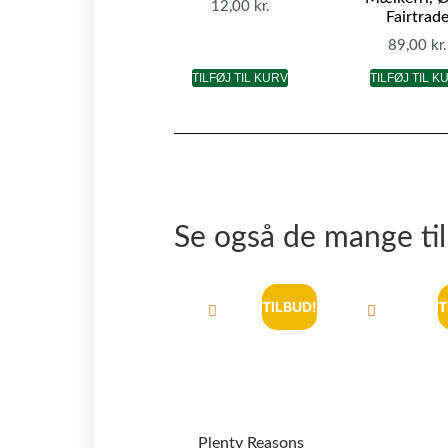
12,00
kr.
Fairtrad
89,00
kr.
TILFØJ TIL KURV
TILFØJ TIL K
Se også de mange ti
TILBUD!
T
Plenty Reasons