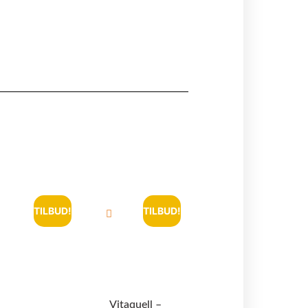
TILBUD!
TILBUD!
Vitaquell –