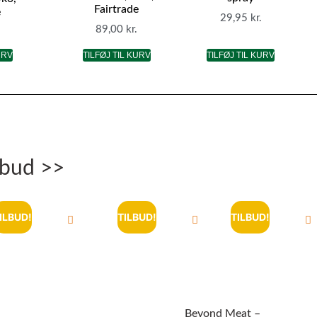
Fairtrade
e
29,95
kr.
89,00
kr.
URV
TILFØJ TIL KURV
TILFØJ TIL KURV
lbud >>
ILBUD!
TILBUD!
TILBUD!
Beyond Meat –