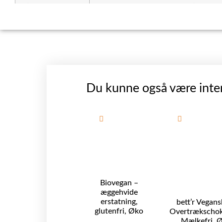
Du kunne også være inter
Biovegan –
æggehvide
erstatning,
bett’r Vegans
glutenfri, Øko
Overtrækschok
Mælkefri, Ø