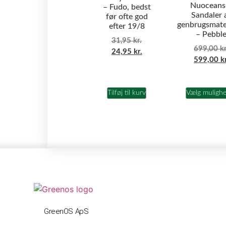
Nuoceans
– Fudo, bedst
Sandaler 
før ofte god
genbrugsmate
efter 19/8
– Pebbl
31,95
kr.
699,00
kr
24,95
kr.
599,00
k
Tilføj til kurv
Vælg muligh
GreenOS ApS