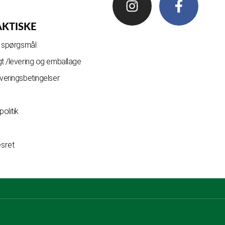
AKTISKE
de spørgsmål
gt /levering og emballage
everingsbetingelser
olitik
esret