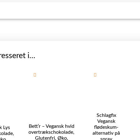
esseret i…
Schlagfix
Vegansk
Bett’r – Vegansk hvid
flødeskum-
k Lys
overtrækschokolade,
alternativ på
olade,
Glutenfri, Øko,
spray
ko,