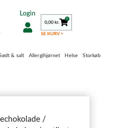
Login
0
0,00
kr.
.
SE KURV >
Sødt & salt
Allergihjørnet
Helse
Storkøb
gechokolade /