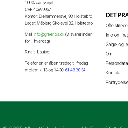
100% danskejet
CVR 40899057
DET PR
Kontor: Ellehammersvej 98, Holstebro
Lager: Måbjerg Skolevej 32, Holstebro
Ofte stille
Mail:
info@greenos.dk
(vi svarer inden
Info om fra
for 1 hverdag)
Salgs- og l
Ring til Louise:
Om
Telefonen er åben tirsdag til fredag
Persondatap
mellem kl 13 og 14.30:
61 48 30 34
Kontakt
Fortrydels