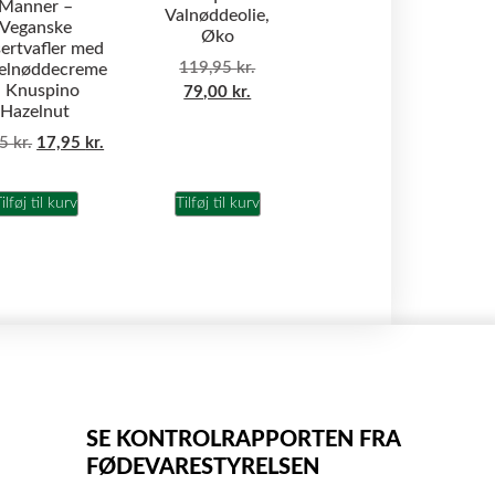
Manner –
Valnøddeolie,
Veganske
Øko
ertvafler med
119,95
kr.
elnøddecreme
 Knuspino
79,00
kr.
Hazelnut
95
kr.
17,95
kr.
ilføj til kurv
Tilføj til kurv
SE KONTROLRAPPORTEN FRA
FØDEVARESTYRELSEN