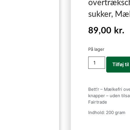
overtræksch
sukker, Mæl
89,00
kr.
På lager
Tilføj ti
Bett’r – Mælkefri o
knapper – uden tils
Fairtrade
Indhold: 200 gram