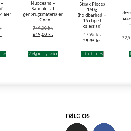
 –
Nuoceans –
Steak Pieces
af
Sandaler af
160g
dess
rialer
genbrugsmaterialer
(holdbarhed –
hass
e
– Coco
15 dage i
–
køleskab)
.
749,00
kr.
47,95
kr.
r.
649,00
kr.
22,
39,95
kr.
eder
Vælg muligheder
Tilføj til kurv
T
FØLG OS