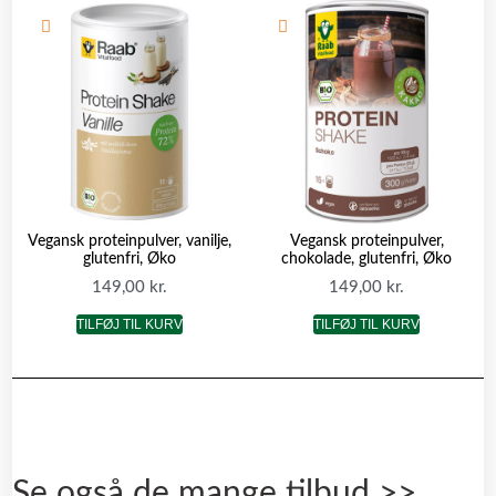
Vegansk proteinpulver, vanilje,
Vegansk proteinpulver,
glutenfri, Øko
chokolade, glutenfri, Øko
149,00
kr.
149,00
kr.
TILFØJ TIL KURV
TILFØJ TIL KURV
Se også de mange tilbud >>