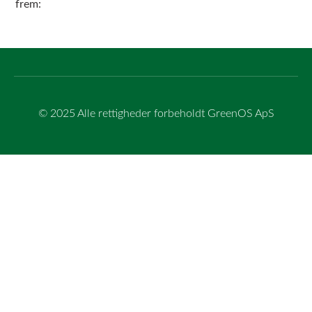
frem:
© 2025 Alle rettigheder forbeholdt GreenOS ApS