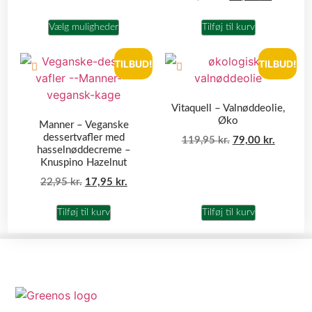
Vælg muligheder
Tilføj til kurv
TILBUD!
TILBUD!
Vitaquell – Valnøddeolie,
Øko
Manner – Veganske
dessertvafler med
119,95
kr.
79,00
kr.
hasselnøddecreme –
Knuspino Hazelnut
22,95
kr.
17,95
kr.
Tilføj til kurv
Tilføj til kurv