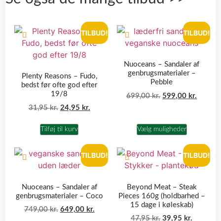
TILBUD!
TILBUD!
Nuoceans – Sandaler af
genbrugsmaterialer –
Plenty Reasons – Fudo,
Pebble
bedst før ofte god efter
19/8
699,00
kr.
599,00
kr.
31,95
kr.
24,95
kr.
Tilføj til kurv
Vælg muligheder
TILBUD!
TILBUD!
Nuoceans – Sandaler af
Beyond Meat – Steak
genbrugsmaterialer – Coco
Pieces 160g (holdbarhed –
15 dage i køleskab)
749,00
kr.
649,00
kr.
47,95
kr.
39,95
kr.