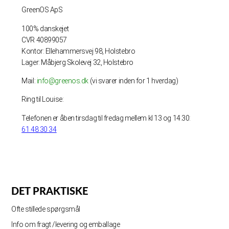
GreenOS ApS
100% danskejet
CVR 40899057
Kontor: Ellehammersvej 98, Holstebro
Lager: Måbjerg Skolevej 32, Holstebro
Mail:
info@greenos.dk
(vi svarer inden for 1 hverdag)
Ring til Louise:
Telefonen er åben tirsdag til fredag mellem kl 13 og 14.30:
61 48 30 34
DET PRAKTISKE
Ofte stillede spørgsmål
Info om fragt /levering og emballage