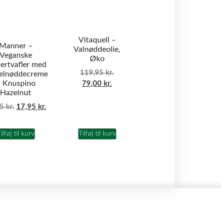
Vitaquell –
Manner –
Valnøddeolie,
Veganske
Øko
ertvafler med
119,95
kr.
elnøddecreme
 Knuspino
79,00
kr.
Hazelnut
95
kr.
17,95
kr.
ilføj til kurv
Tilføj til kurv