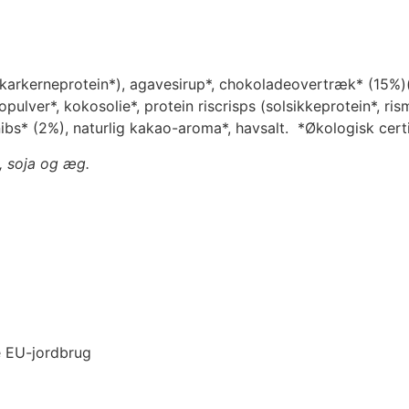
æskarkerneprotein*), agavesirup*, chokoladeovertræk* (15%)
pulver*, kokosolie*, protein riscrisps (solsikkeprotein*, ris
nibs* (2%), naturlig kakao-aroma*, havsalt. *Økologisk certi
, soja og æg.
e EU-jordbrug