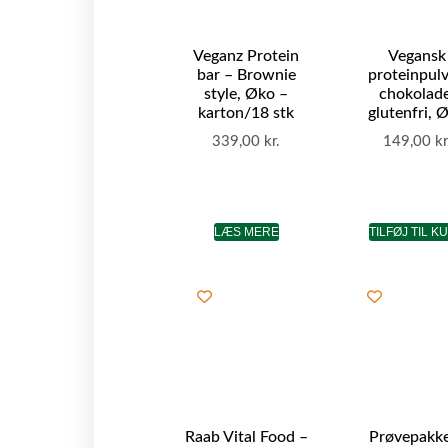
Veganz Protein
Vegansk
bar – Brownie
proteinpulv
style, Øko –
chokolade
karton/18 stk
glutenfri, 
339,00
kr.
149,00
kr
LÆS MERE
TILFØJ TIL K
Raab Vital Food –
Prøvepakk