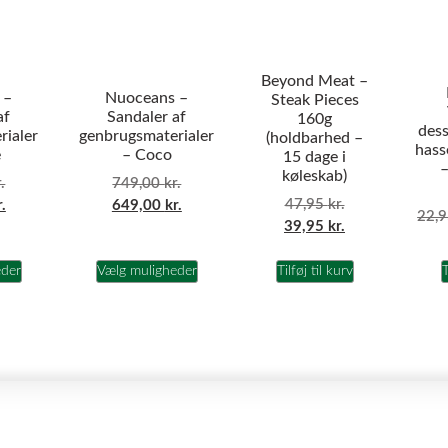
Beyond Meat –
 –
Nuoceans –
Steak Pieces
af
Sandaler af
160g
dess
rialer
genbrugsmaterialer
(holdbarhed –
hass
e
– Coco
15 dage i
–
køleskab)
.
749,00
kr.
47,95
kr.
r.
649,00
kr.
22,
39,95
kr.
eder
Vælg muligheder
Tilføj til kurv
T