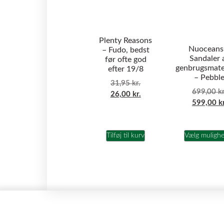
Plenty Reasons
Nuoceans
– Fudo, bedst
Sandaler 
før ofte god
genbrugsmate
efter 19/8
– Pebbl
31,95
kr.
699,00
kr
26,00
kr.
599,00
k
Tilføj til kurv
Vælg muligh