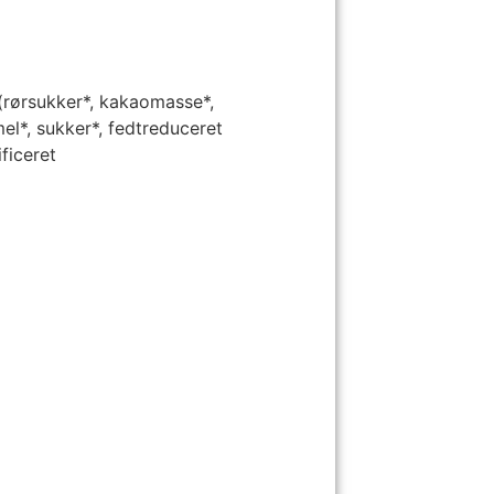
(rørsukker*, kakaomasse*,
mel*, sukker*, fedtreduceret
ficeret