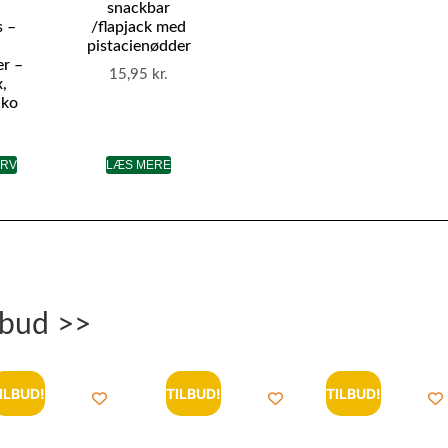
snackbar
 –
/flapjack med
i
pistacienødder
er –
15,95
kr.
,
Øko
URV
LÆS MERE
lbud >>
ILBUD!
TILBUD!
TILBUD!