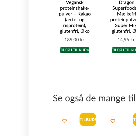
Vegansk
Dragon
proteinshake-
Superfoods
pulver – Kakao
Mælkefr
(ærte- og
proteinpulv
risprotein),
Super Mix
glutenfri, Øko
glutenfri, 
189,00
kr.
14,95
kr.
TILFØJ TIL KURV
TILFØJ TIL K
Se også de mange ti
TILBUD!
T