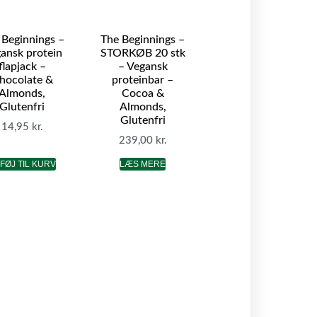
 Beginnings –
The Beginnings –
ansk protein
STORKØB 20 stk
flapjack –
– Vegansk
hocolate &
proteinbar –
Almonds,
Cocoa &
Glutenfri
Almonds,
Glutenfri
14,95
kr.
239,00
kr.
LFØJ TIL KURV
LÆS MERE