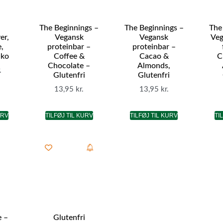
The Beginnings –
The Beginnings –
The
er,
Vegansk
Vegansk
Veg
,
proteinbar –
proteinbar –
Øko
Coffee &
Cacao &
C
Chocolate –
Almonds,
.
Glutenfri
Glutenfri
13,95
kr.
13,95
kr.
URV
TILFØJ TIL KURV
TILFØJ TIL KURV
TI
e –
Glutenfri