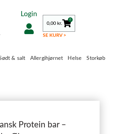
Login
0
0,00
kr.
.
SE KURV >
Sødt & salt
Allergihjørnet
Helse
Storkøb
nsk Protein bar –