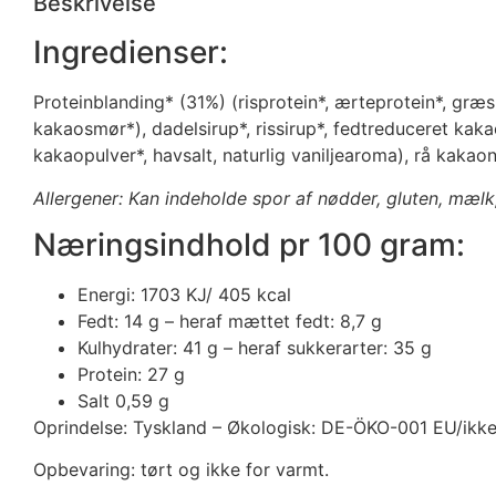
Beskrivelse
Ingredienser:
Proteinblanding* (31%) (risprotein*, ærteprotein*, gr
kakaosmør*), dadelsirup*, rissirup*, fedtreduceret kakao
kakaopulver*, havsalt, naturlig vaniljearoma), rå kakao
Allergener: Kan indeholde spor af nødder, gluten, mælk
Næringsindhold pr 100 gram:
Energi: 1703 KJ/ 405 kcal
Fedt: 14 g – heraf mættet fedt: 8,7 g
Kulhydrater: 41 g – heraf sukkerarter: 35 g
Protein: 27 g
Salt 0,59 g
Oprindelse: Tyskland – Økologisk: DE-ÖKO-001 EU/ikk
Opbevaring: tørt og ikke for varmt.