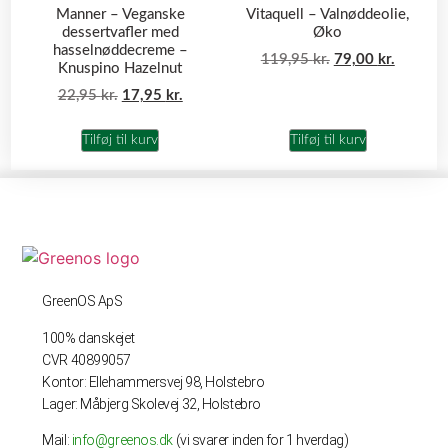
Manner – Veganske
Vitaquell – Valnøddeolie,
dessertvafler med
Øko
hasselnøddecreme –
119,95
kr.
79,00
kr.
Knuspino Hazelnut
22,95
kr.
17,95
kr.
Tilføj til kurv
Tilføj til kurv
GreenOS ApS
100% danskejet
CVR 40899057
Kontor: Ellehammersvej 98, Holstebro
Lager: Måbjerg Skolevej 32, Holstebro
Mail:
info@greenos.dk
(vi svarer inden for 1 hverdag)