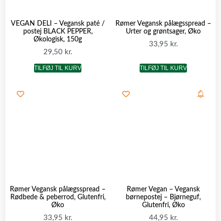
VEGAN DELI – Vegansk paté /
Rømer Vegansk pålægsspread –
postej BLACK PEPPER,
Urter og grøntsager, Øko
Økologisk, 150g
33,95
kr.
29,50
kr.
TILFØJ TIL KURV
TILFØJ TIL KURV
Rømer Vegansk pålægsspread –
Rømer Vegan – Vegansk
Rødbede & peberrod, Glutenfri,
børnepostej – Bjørneguf,
Øko
Glutenfri, Øko
33,95
kr.
44,95
kr.