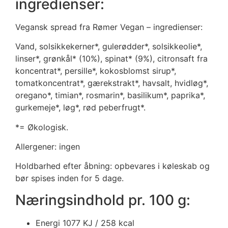
ingredienser:
Vegansk spread fra Rømer Vegan – ingredienser:
Vand, solsikkekerner*, gulerødder*, solsikkeolie*,
linser*, grønkål* (10%), spinat* (9%), citronsaft fra
koncentrat*, persille*, kokosblomst sirup*,
tomatkoncentrat*, gærekstrakt*, havsalt, hvidløg*,
oregano*, timian*, rosmarin*, basilikum*, paprika*,
gurkemeje*, løg*, rød peberfrugt*.
*= Økologisk.
Allergener: ingen
Holdbarhed efter åbning: opbevares i køleskab og
bør spises inden for 5 dage.
Næringsindhold pr. 100 g:
Energi 1077
KJ / 258 kcal