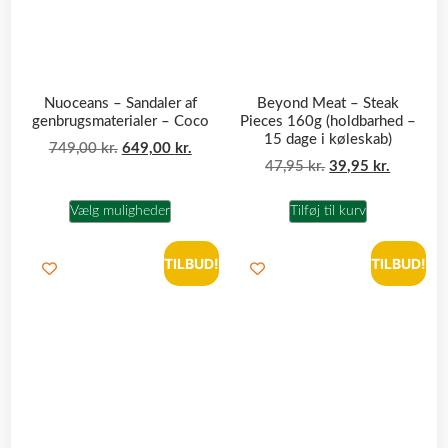
Nuoceans – Sandaler af
Beyond Meat – Steak
genbrugsmaterialer – Coco
Pieces 160g (holdbarhed –
15 dage i køleskab)
749,00
kr.
649,00
kr.
47,95
kr.
39,95
kr.
Vælg muligheder
Tilføj til kurv
TILBUD!
TILBUD!