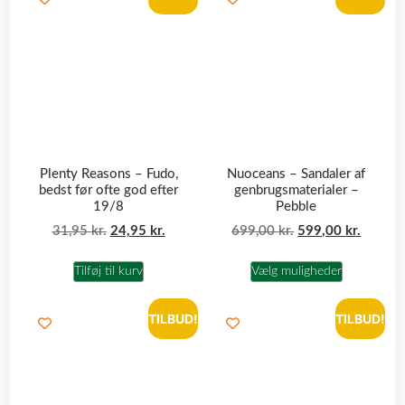
Plenty Reasons – Fudo,
Nuoceans – Sandaler af
bedst før ofte god efter
genbrugsmaterialer –
19/8
Pebble
31,95
kr.
24,95
kr.
699,00
kr.
599,00
kr.
Tilføj til kurv
Vælg muligheder
TILBUD!
TILBUD!