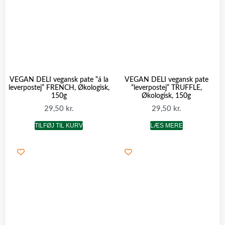
VEGAN DELI vegansk pate “á la
VEGAN DELI vegansk pate
leverpostej” FRENCH, Økologisk,
“leverpostej” TRUFFLE,
150g
Økologisk, 150g
29,50
kr.
29,50
kr.
TILFØJ TIL KURV
LÆS MERE