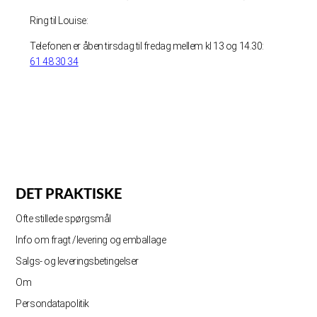
Ring til Louise:
Telefonen er åben tirsdag til fredag mellem kl 13 og 14.30:
61 48 30 34
DET PRAKTISKE
Ofte stillede spørgsmål
Info om fragt /levering og emballage
Salgs- og leveringsbetingelser
Om
Persondatapolitik