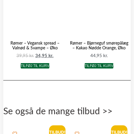
Rømer – Vegansk spread –
Rømer – Bjørneguf smørepålæg
Valnød & Svampe – Øko
– Kakao Nødde Orange, Øko
39,95
kr.
34,95
kr.
44,95
kr.
TILFØJ TIL KURV
TILFØJ TIL KURV
Se også de mange tilbud >>
TILBUD!
TILBUD!